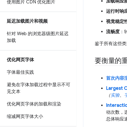
加载响应
使用图片 CDN 优化图片
运行时响
延迟加载图片和视频
视觉稳定
流畅度
：
针对 Web 的浏览器级图片延迟
加载
鉴于所有这些类
要衡量的
优化网页字体
字体最佳实践
首次内容渲染
避免在字体加载过程中显示不可
Largest C
见文本
（
实验
、
优化网页字体的加载和渲染
Interactio
动次数，
缩减网页字体大小
总体响应