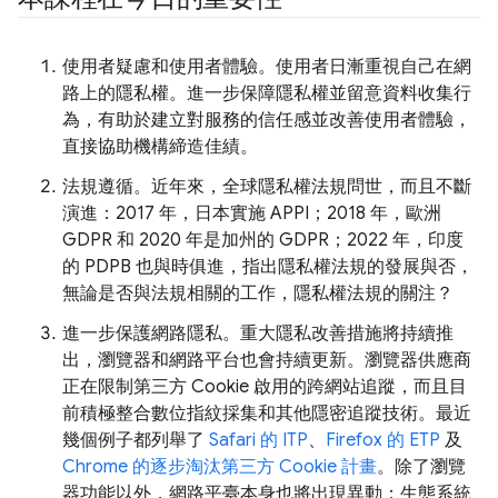
使用者疑慮和使用者體驗。使用者日漸重視自己在網
路上的隱私權。進一步保障隱私權並留意資料收集行
為，有助於建立對服務的信任感並改善使用者體驗，
直接協助機構締造佳績。
法規遵循。近年來，全球隱私權法規問世，而且不斷
演進：2017 年，日本實施 APPI；2018 年，歐洲
GDPR 和 2020 年是加州的 GDPR；2022 年，印度
的 PDPB 也與時俱進，指出隱私權法規的發展與否，
無論是否與法規相關的工作，隱私權法規的關注？
進一步保護網路隱私。重大隱私改善措施將持續推
出，瀏覽器和網路平台也會持續更新。瀏覽器供應商
正在限制第三方 Cookie 啟用的跨網站追蹤，而且目
前積極整合數位指紋採集和其他隱密追蹤技術。最近
幾個例子都列舉了
Safari 的 ITP
、
Firefox 的 ETP
及
Chrome 的逐步淘汰第三方 Cookie 計畫
。除了瀏覽
器功能以外，網路平臺本身也將出現異動：生態系統