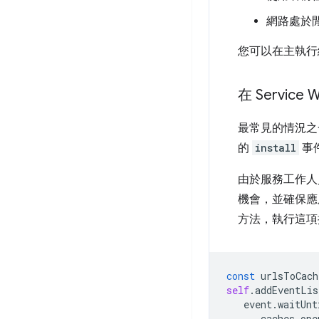
網路處於
您可以在主執行緒或
在 Service
最常見的情況之一，
的
install
事
由於服務工作人
機會，並確保應
方法，執行這項
const
urlsToCach
self
.
addEventLis
event
.
waitUnt
caches
.
ope