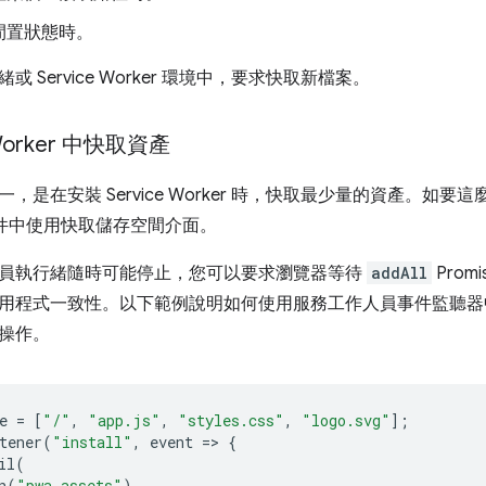
閒置狀態時。
 Service Worker 環境中，要求快取新檔案。
 Worker 中快取資產
是在安裝 Service Worker 時，快取最少量的資產。如要這麼做，
件中使用快取儲存空間介面。
員執行緒隨時可能停止，您可以要求瀏覽器等待
addAll
Pro
用程式一致性。以下範例說明如何使用服務工作人員事件監聽
操作。
e
=
[
"/"
,
"app.js"
,
"styles.css"
,
"logo.svg"
];
tener
(
"install"
,
event
=
>
{
il
(
n
(
"pwa-assets"
)