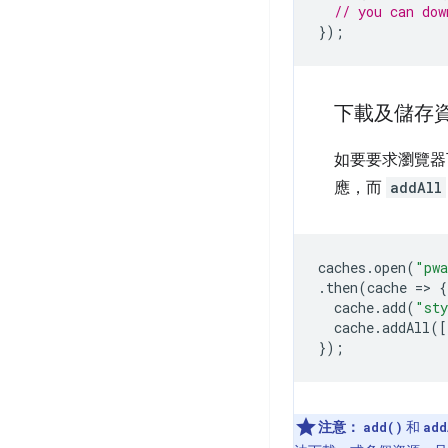
// you can dow
});
下載及儲存
如要要求瀏覽器
應，而
addAll
caches
.
open
(
"pwa
.
then
(
cache
=
>
{
cache
.
add
(
"sty
cache
.
addAll
([
});
注意：
和
add()
add