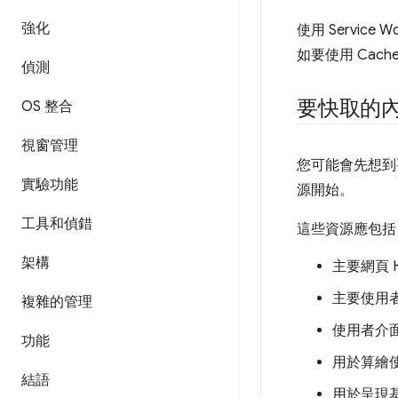
強化
使用 Servi
如要使用 Cache
偵測
要快取的
OS 整合
視窗管理
您可能會先想到
實驗功能
源開始。
工具和偵錯
這些資源應包括
架構
主要網頁 HT
主要使用者
複雜的管理
使用者介
功能
用於算繪使用
結語
用於呈現基