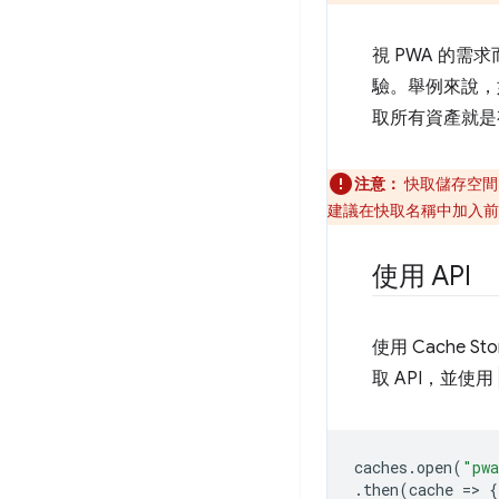
視 PWA 的
驗。舉例來說，
取所有資產就是
注意：
快取儲存空間
建議在快取名稱中加入前
使用 API
使用 Cache
取 API，並使用
caches
.
open
(
"pwa
.
then
(
cache
=
>
{