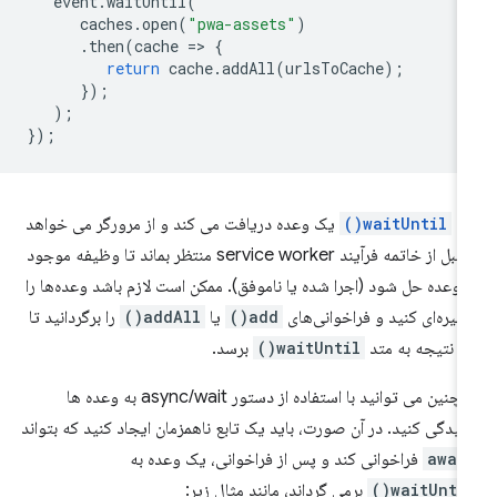
event
.
waitUntil
(
caches
.
open
(
"pwa-assets"
)
.
then
(
cache
=
>
{
return
cache
.
addAll
(
urlsToCache
);
});
);
});
تد
waitUntil()
یک وعده دریافت می کند و از مرورگر می خواهد
تا قبل از خاتمه فرآیند service worker منتظر بماند تا وظیفه موجود
 وعده حل شود (اجرا شده یا ناموفق). ممکن است لازم باشد وعده‌ها را
جیره‌ای کنید و فراخوانی‌های
add()
یا
addAll()
را برگردانید تا
 نتیجه به متد
waitUntil()
برسد.
همچنین می توانید با استفاده از دستور async/wait به وعده ها
یدگی کنید. در آن صورت، باید یک تابع ناهمزمان ایجاد کنید که بتواند
awai
فراخوانی کند و پس از فراخوانی، یک وعده به
waitUntil(
برمی گرداند، مانند مثال زیر: