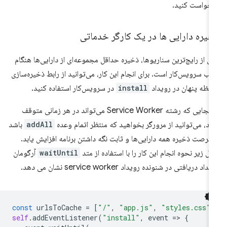
خواست کنید.
خیره دارایی ها در یک کارگر خدماتی
ی از رایج‌ترین سناریوها، ذخیره حداقل مجموعه‌ای از دارایی‌ها هنگام
ب سرویس‌کار است. برای انجام این کار، می‌توانید از رابط ذخیره‌سازی
فظه پنهان در رویداد
install
در سرویس‌کار استفاده کنید.
از آنجایی که رشته Service Worker می‌تواند در هر زمانی متوقف
د، می‌توانید از مرورگر بخواهید که منتظر اتمام وعده
addAll
باشد
 فرصت ذخیره همه دارایی‌ها و ثابت نگه داشتن برنامه افزایش یابد.
ال زیر نحوه انجام این کار را با استفاده از متد
waitUntil
آرگومان
داد دریافتی در شنونده رویداد service worker نشان می دهد.
const
urlsToCache
=
[
"/"
,
"app.js"
,
"styles.css"
,
self
.
addEventListener
(
"install"
,
event
=
>
{