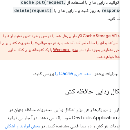
 توانید دارایی ها را با استفاده از
cache.put(request,
response
به روز کنید و دارایی ها را با
delete(request)
ف کنید.
ط:
Cache Storage API اگر دارایی‌های شما را در سرور خود تغییر دهید، آن‌ها را
ی نمی‌کند و آنها را حذف نمی‌کند. کد شما باید هر دو موقعیت را مدیریت کند و برای آن،
راحی متفاوتی وجود دارد. در
بخش Workbox
با یک کتابخانه برای کمک به این
 آشنا خواهید شد.
ای جزئیات بیشتر،
اسناد شیء Cache را
بررسی کنید.
شکال زدایی حافظه کش
یاری از مرورگرها راهی برای اشکال زدایی محتویات حافظه پنهان در
برگه DevTools Application خود ارائه می دهند. در آنجا، می توانید
تویات هر کش را در مبدا فعلی مشاهده کنید. در
بخش ابزارها و اشکال