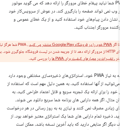
PWA شما نباید پیغام خطای مرورگر را ارائه دهد که می گوید موتور
در وب نمی تواند صفحه را بارگیری کند. در عوض از سرویس‌کار خود
ای نشان دادن پیام‌های خود استفاده کنید و از یک خطای عمومی و
ج‌کننده مرورگر اجتناب کنید.
ط:
اگر
PWA خود را در فروشگاه Google Play منتشر می کنید
، PWA شما هرگز نباید
یک پیام خطای HTTP از مرورگر ارائه دهد تا از جریمه شدن در لیست فروشگاه جلوگیری شود. برای
یشتر
، تغییرات در معیارهای کیفیت برای PWA ها
را بررسی کنید.
بسته به نیاز PWA خود، استراتژی‌های ذخیره‌سازی مختلفی وجود دارد
 می‌توانید از آنها استفاده کنید. به همین دلیل مهم است که استفاده از
 خود را برای ارائه یک تجربه سریع و قابل اعتماد طراحی کنید. به
وان مثال، اگر همه دارایی های برنامه شما سریع دانلود می شوند،
ای زیادی مصرف نمی کنند و نیازی به به روز رسانی در هر درخواست
ارید، ذخیره تمام دارایی های شما یک استراتژی معتبر خواهد بود. از
ف دیگر اگر منابعی دارید که باید آخرین نسخه باشد، ممکن است