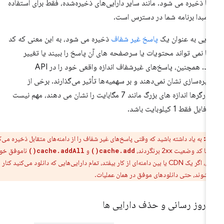
ا ذخیره می شود. مانند سایر دارایی‌های ذخیره‌شده، فقط برای استفاده
 مبدا برنامه شما در دسترس است.
رایی به عنوان یک
پاسخ غیر شفاف
ذخیره می شود، به این معنی که کد
ا نمی تواند محتویات یا سرصفحه های آن پاسخ را ببیند یا تغییر
دهد. همچنین، پاسخ‌های غیرشفاف اندازه واقعی خود را در API
یره‌سازی نشان نمی‌دهند و بر سهمیه‌ها تأثیر می‌گذارند. برخی از
مرورگرها اندازه های بزرگ مانند 7 مگابایت را نشان می دهند، مهم نیست
فایل فقط 1 کیلوبایت باشد.
ط:
به یاد داشته باشید که وقتی پاسخ‌های غیر شفاف را از دامنه‌های متقابل ذخیره می‌کنید،
 کد وضعیت 2xx برنگردند،
و
ناموفق خواهند
cache.addAll()
cache.add()
بود. بنابراین، اگر یک CDN یا بین دامنه‌ای از کار بیفتد، تمام دارایی‌هایی که دانلود می‌کنید کنار
‌شوند، حتی دانلودهای موفق در همان عملیات.
ه روز رسانی و حذف دارایی ها