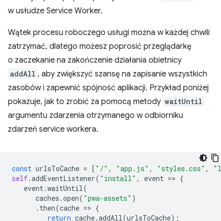
w usłudze Service Worker.
Wątek procesu roboczego usługi można w każdej chwili
zatrzymać, dlatego możesz poprosić przeglądarkę
o zaczekanie na zakończenie działania obietnicy
addAll
, aby zwiększyć szansę na zapisanie wszystkich
zasobów i zapewnić spójność aplikacji. Przykład poniżej
pokazuje, jak to zrobić za pomocą metody
waitUntil
argumentu zdarzenia otrzymanego w odbiorniku
zdarzeń service workera.
const
urlsToCache
=
[
"/"
,
"app.js"
,
"styles.css"
,
"
self
.
addEventListener
(
"install"
,
event
=
>
{
event
.
waitUntil
(
caches
.
open
(
"pwa-assets"
)
.
then
(
cache
=
>
{
return
cache
.
addAll
(
urlsToCache
);