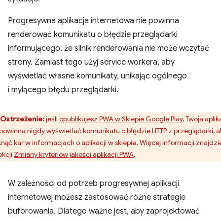
Progresywna aplikacja internetowa nie powinna
renderować komunikatu o błędzie przeglądarki
informującego, że silnik renderowania nie może wczytać
strony. Zamiast tego użyj service workera, aby
wyświetlać własne komunikaty, unikając ogólnego
i mylącego błędu przeglądarki.
Ostrzeżenie:
jeśli
opublikujesz PWA w Sklepie Google Play
, Twoja aplik
 powinna nigdy wyświetlać komunikatu o błędzie HTTP z przeglądarki, a
knąć kar w informacjach o aplikacji w sklepie. Więcej informacji znajdzi
ekcji
Zmiany kryteriów jakości aplikacji PWA
.
W zależności od potrzeb progresywnej aplikacji
internetowej możesz zastosować różne strategie
buforowania. Dlatego ważne jest, aby zaprojektować