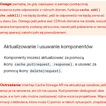
Uwaga:
pamiętaj, że gdy zapisujesz w pamięci podręcznej
przezroczyste odpowiedzi z różnych domen, funkcje
cache.add()
nie będą działać, jeśli te odpowiedzi nie będą zwracać
che.addAll()
u stanu 2xx. Dlatego jeśli jedna sieć CDN lub domena nie działa, wszyst
ierane komponenty zostaną odrzucone, nawet jeśli pobieranie w rama
 samej operacji zakończyło się powodzeniem.
Aktualizowanie i usuwanie komponentów
Komponenty możesz aktualizować za pomocą
ikony
cache.put(request, response)
, a usuwać za
pomocą ikony
delete(request)
.
Ostrzeżenie:
interfejs Cache Storage API nie aktualizuje zasobów, jeśl
enisz je na serwerze, ani ich nie usuwa. Kod powinien obsługiwać obie
uacje, a w tym celu można zastosować różne wzorce projektowe. Więc
ormacji o bibliotece, która może Ci pomóc w takich sytuacjach, znajdzi