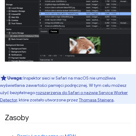
Uwaga:
Inspektor sieci w Safari na macOS nie umożliwia
wyświetlania zawartości pamięci podręcznej. W tym celu możesz
użyć bezpłatnego
rozszerzenia do Safari o nazwie Service Worker
Detector
, które zostało utworzone przez
Thomasa Steinera
.
Zasoby