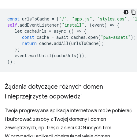
const
urlsToCache
=
[
"/"
,
"app.js"
,
"styles.css"
,
"
self
.
addEventListener
(
"install"
,
(
event
)
=
>
{
let
cacheUrls
=
async
()
=
>
{
const
cache
=
await
caches
.
open
(
"pwa-assets"
);
return
cache
.
addAll
(
urlsToCache
);
};
event
.
waitUntil
(
cacheUrls
());
});
Żądania dotyczące różnych domen
i nieprzejrzyste odpowiedzi
Twoja progresywna aplikacja internetowa może pobierać
i buforować zasoby z Twojej domeny i domen
zewnętrznych, np. treści z sieci CDN innych firm.
W przypadku aplikacji obejmującej wiele domen