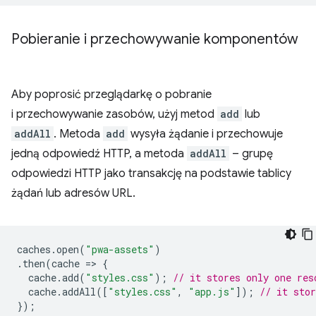
Pobieranie i przechowywanie komponentów
Aby poprosić przeglądarkę o pobranie
i przechowywanie zasobów, użyj metod
add
lub
addAll
. Metoda
add
wysyła żądanie i przechowuje
jedną odpowiedź HTTP, a metoda
addAll
– grupę
odpowiedzi HTTP jako transakcję na podstawie tablicy
żądań lub adresów URL.
caches
.
open
(
"pwa-assets"
)
.
then
(
cache
=
>
{
cache
.
add
(
"styles.css"
);
// it stores only one res
cache
.
addAll
([
"styles.css"
,
"app.js"
]);
// it stor
});