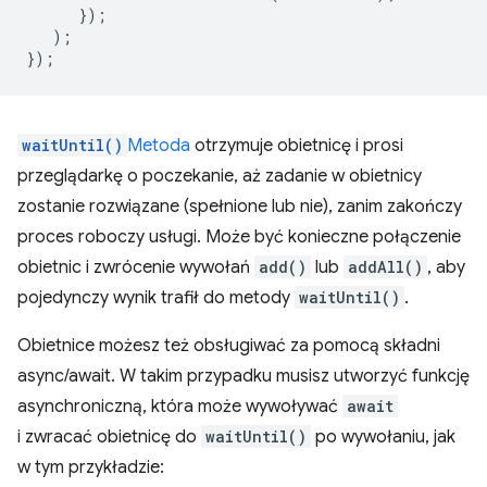
});
);
});
waitUntil()
Metoda
otrzymuje obietnicę i prosi
przeglądarkę o poczekanie, aż zadanie w obietnicy
zostanie rozwiązane (spełnione lub nie), zanim zakończy
proces roboczy usługi. Może być konieczne połączenie
obietnic i zwrócenie wywołań
add()
lub
addAll()
, aby
pojedynczy wynik trafił do metody
waitUntil()
.
Obietnice możesz też obsługiwać za pomocą składni
async/await. W takim przypadku musisz utworzyć funkcję
asynchroniczną, która może wywoływać
await
i zwracać obietnicę do
waitUntil()
po wywołaniu, jak
w tym przykładzie: