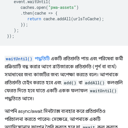
event
.
waitUntil
(
caches
.
open
(
"pwa-assets"
)
.
then
(
cache
=
>
{
return
cache
.
addAll
(
urlsToCache
);
});
);
});
waitUntil()
পদ্ধতিটি
একটি প্রতিশ্রুতি পায় এবং পরিষেবা কর্মী
প্রক্রিয়াটি বন্ধ করার আগে ব্রাউজারকে প্রতিশ্রুতি (পূর্ণ বা ব্যর্থ)
সমাধানের জন্য কাজটির জন্য অপেক্ষা করতে বলে। আপনাকে
প্রতিশ্রুতি চেইন করতে হবে এবং
add()
বা
addAll()
কলগুলি
ফেরত দিতে হবে যাতে একটি একক ফলাফল
waitUntil()
পদ্ধতিতে আসে।
আপনি async/await সিনট্যাক্স ব্যবহার করে প্রতিশ্রুতিও
পরিচালনা করতে পারেন। সেক্ষেত্রে, আপনাকে একটি
অ্যাসিঙ্ক্রোনাস ফাংশন তৈরি করতে হবে যা
await
কল করতে