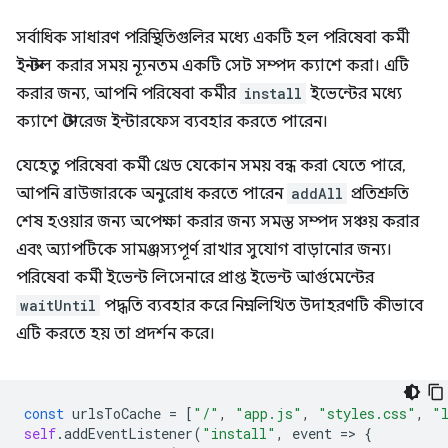
সর্বাধিক সাধারণ পরিস্থিতিগুলির মধ্যে একটি হল পরিষেবা কর্মী
ইনস্টল করার সময় ন্যূনতম একটি সেট সম্পদ ক্যাশে করা। এটি
করার জন্য, আপনি পরিষেবা কর্মীর
install
ইভেন্টের মধ্যে
ক্যাশে স্টোরেজ ইন্টারফেস ব্যবহার করতে পারেন।
যেহেতু পরিষেবা কর্মী থ্রেড যেকোন সময় বন্ধ করা যেতে পারে,
আপনি ব্রাউজারকে অনুরোধ করতে পারেন
addAll
প্রতিশ্রুতি
শেষ হওয়ার জন্য অপেক্ষা করার জন্য সমস্ত সম্পদ সঞ্চয় করার
এবং অ্যাপটিকে সামঞ্জস্যপূর্ণ রাখার সুযোগ বাড়ানোর জন্য।
পরিষেবা কর্মী ইভেন্ট লিসেনারে প্রাপ্ত ইভেন্ট আর্গুমেন্টের
waitUntil
পদ্ধতি ব্যবহার করে নিম্নলিখিত উদাহরণটি কীভাবে
এটি করতে হয় তা প্রদর্শন করে।
const
urlsToCache
=
[
"/"
,
"app.js"
,
"styles.css"
,
"
self
.
addEventListener
(
"install"
,
event
=
>
{