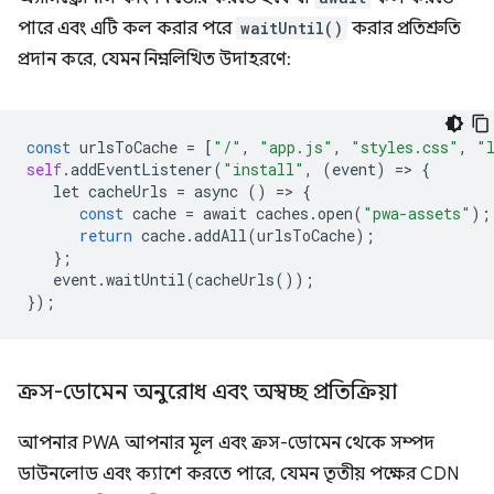
পারে এবং এটি কল করার পরে
waitUntil()
করার প্রতিশ্রুতি
প্রদান করে, যেমন নিম্নলিখিত উদাহরণে:
const
urlsToCache
=
[
"/"
,
"app.js"
,
"styles.css"
,
"
self
.
addEventListener
(
"install"
,
(
event
)
=
>
{
let
cacheUrls
=
async
()
=
>
{
const
cache
=
await
caches
.
open
(
"pwa-assets"
);
return
cache
.
addAll
(
urlsToCache
);
};
event
.
waitUntil
(
cacheUrls
());
});
ক্রস-ডোমেন অনুরোধ এবং অস্বচ্ছ প্রতিক্রিয়া
আপনার PWA আপনার মূল এবং ক্রস-ডোমেন থেকে সম্পদ
ডাউনলোড এবং ক্যাশে করতে পারে, যেমন তৃতীয় পক্ষের CDN