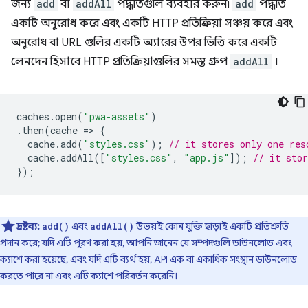
জন্য
add
বা
addAll
পদ্ধতিগুলি ব্যবহার করুন৷
add
পদ্ধতি
একটি অনুরোধ করে এবং একটি HTTP প্রতিক্রিয়া সঞ্চয় করে এবং
অনুরোধ বা URL গুলির একটি অ্যারের উপর ভিত্তি করে একটি
লেনদেন হিসাবে HTTP প্রতিক্রিয়াগুলির সমস্ত গ্রুপ
addAll
।
caches
.
open
(
"pwa-assets"
)
.
then
(
cache
=
>
{
cache
.
add
(
"styles.css"
);
// it stores only one res
cache
.
addAll
([
"styles.css"
,
"app.js"
]);
// it stor
});
দ্রষ্টব্য:
এবং
উভয়ই কোন যুক্তি ছাড়াই একটি প্রতিশ্রুতি
add()
addAll()
প্রদান করে; যদি এটি পূরণ করা হয়, আপনি জানেন যে সম্পদগুলি ডাউনলোড এবং
ক্যাশে করা হয়েছে, এবং যদি এটি ব্যর্থ হয়, API এক বা একাধিক সংস্থান ডাউনলোড
করতে পারে না এবং এটি ক্যাশে পরিবর্তন করেনি।