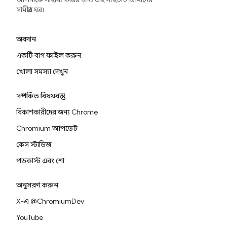
সামগ্রীর ঘর৷
অবদান
একটি বাগ ফাইল করুন
খোলা সমস্যা দেখুন
সম্পর্কিত বিষয়বস্তু
বিকাশকারীদের জন্য Chrome
Chromium আপডেট
কেস স্টাডিজ
পডকাস্ট এবং শো
অনুসরণ করুন
X-এ @ChromiumDev
YouTube