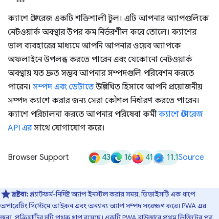
ক্যাশে স্টোরেজ একটি শক্তিশালী টুল। এটি আপনার অ্যাপগুলিকে
নেটওয়ার্ক অবস্থার উপর কম নির্ভরশীল করে তোলে। ক্যাশের
ভাল ব্যবহারের মাধ্যমে আপনি আপনার ওয়েব অ্যাপকে
অফলাইনে উপলব্ধ করতে পারেন এবং যেকোনো নেটওয়ার্ক
অবস্থায় যত দ্রুত সম্ভব আপনার সম্পদগুলি পরিবেশন করতে
পারেন।
সম্পদ এবং ডেটাতে
উল্লিখিত হিসাবে আপনি প্রয়োজনীয়
সম্পদ ক্যাশে করার জন্য সেরা কৌশল নির্ধারণ করতে পারেন।
ক্যাশে পরিচালনা করতে আপনার পরিষেবা কর্মী
ক্যাশে স্টোরেজ
API এর
সাথে যোগাযোগ করে।
43
16
41
11.1
Browser Support
Source
দ্রষ্টব্য:
প্ল্যাটফর্ম-নির্দিষ্ট অ্যাপ ইনস্টল করার সময়, ডিভাইসটি এক ধাপে
অপারেটিং সিস্টেমে আইকন এবং অন্যান্য অ্যাপ সম্পদ সংরক্ষণ করে। PWA এর
জন্য, প্রক্রিয়াটির দুটি পৃথক ধাপ রয়েছে। একটি PWA ব্রাউজারে প্রথম ভিজিটের পর