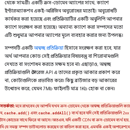
থেকে সামগ্রী। একটি ক্রস-ডোমেন অ্যাপের সাথে, ক্যাশে
ইন্টারঅ্যাকশন একই-অরিজিন অনুরোধের মতোই। অনুরোধটি
কার্যকর করা হয়েছে এবং প্রতিক্রিয়াটির একটি অনুলিপি আপনার
ক্যাশে সংরক্ষণ করা হয়েছে। অন্যান্য ক্যাশে করা সম্পদের মতো
এটি শুধুমাত্র আপনার অ্যাপের মূলে ব্যবহার করার জন্য উপলব্ধ।
সম্পদটি একটি
অস্বচ্ছ প্রতিক্রিয়া
হিসাবে সংরক্ষণ করা হবে, যার
অর্থ আপনার কোড সেই প্রতিক্রিয়ার বিষয়বস্তু বা শিরোনামগুলি
দেখতে বা সংশোধন করতে সক্ষম হবে না৷ এছাড়াও, অস্বচ্ছ
প্রতিক্রিয়াগুলি স্টোরেজ API এ তাদের প্রকৃত আকার প্রকাশ করে
না, কোটাগুলিকে প্রভাবিত করে। কিছু ব্রাউজার বড় আকারের
উন্মোচন করে, যেমন 7Mb ফাইলটি মাত্র 1Kb হোক না কেন।
সতর্কতা:
মনে রাখবেন যে আপনি যখন ক্রস-ডোমেন থেকে অস্বচ্ছ প্রতিক্রিয়াগুলি ক্যা
ন,
এবং
ব্যর্থ হবে যদি সেই প্রতিক্রিয়াগুলি 2xx
cache.add()
cache.addAll()
্যাটাস কোডের সাথে ফিরে না আসে। অতএব, যদি একটি CDN বা ক্রস-ডোমেন ব্যর্থ হয়,
ি যে সমস্ত সম্পদ ডাউনলোড করছেন তা বাতিল করা হবে, এমনকি একই অপারেশনে