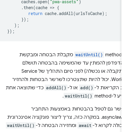
caches
.
open
(
"pwa-assets"
)
.
then
(
cache
=
>
{
return
cache
.
addAll
(
urlsToCache
);
});
);
});
meth
waitUntil()
מקבלת הבטחה ומבקשת
הדפדפן להמתין עד שהמשימה בהבטחה תושלם
(התקבלה או נכשלה) לפני סיום התהליך של Service
Worker. יכול להיות שתצטרכו לשרשר הבטחות ולהחזיר
ת הקריאות ל-
add()
או ל-
addAll()
כדי שתוצאה אחת
ע ל-method‏
waitUntil()
.
פשר גם לטפל בהבטחות באמצעות התחביר
async/await. במקרה כזה, צריך ליצור פונקציה אסינכרונית
כולה לקרוא ל-
await
ומחזירה הבטחה ל-
waitUntil()