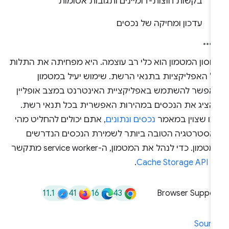
בקשות חוצות-דומיינים ותגובות אטומות
עדכון ומחיקה של נכסים
חסון המטמון הוא כלי רב עוצמה. היא מפחיתה את התלות
ל האפליקציות בתנאי הרשת. שימוש יעיל במטמון
אפשר להשתמש באפליקציית האינטרנט במצב אופליין
להציג את הנכסים במהירות האפשרית בכל תנאי רשת.
מו שצוין במאמר
נכסים ונתונים
, אתם יכולים להחליט מהי
אסטרטגיה הטובה ביותר לשמירת הנכסים הנדרשים
במטמון. כדי לנהל את המטמון, ה-service worker מתקשר
ם
Cache Storage API
.
11.1
41
16
43
Browser Suppor
Sourc