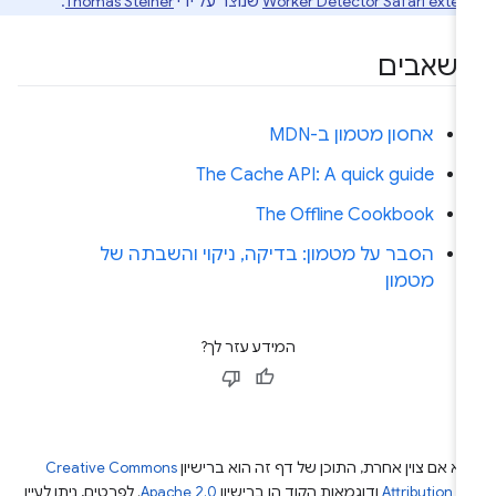
Worker Detector Safari exten
שנוצר על ידי
Thomas Steiner
.
שאבים
אחסון מטמון ב-MDN
The Cache API: A quick guide
The Offline Cookbook
הסבר על מטמון: בדיקה, ניקוי והשבתה של
מטמון
המידע עזר לך?
א אם צוין אחרת, התוכן של דף זה הוא ברישיון
Creative Commons
Attribution 4
ודוגמאות הקוד הן ברישיון
Apache 2.0
. לפרטים, ניתן לעיין