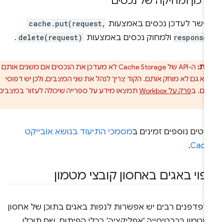
דכון ומחיקה של נכסים
פשר לעדכן נכסים באמצעות
cache.put(request,
response
ולמחוק נכסים באמצעות
delete(request)
.
ות:
ה-API של Cache Storage לא מעדכן את הנכסים אם משנים אותם
וא גם לא מוחק אותם. הקוד צריך לנהל את שני המצבים, ולכן יש דפוסי
נים. ב
פרק על Workbox
תמצאו מידע על ספרייה שיכולה לעזור במצבים
טים נוספים זמינים ב
מסמכי התיעוד בנושא אובייקט
.
Cach
יפוי באגים באחסון קובצי מטמון
דפדפנים רבים יש אפשרות לנפות באגים בתוכן של אחסון
טמון בכרטיסייה 'אפליקציה' בכלי הפיתוח. שם תוכלו