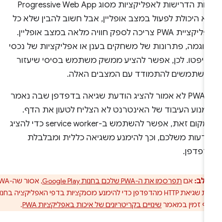
אחת הדרישות לאפליקציות מסוג Progressive Web App
א היכולת לפעול במצב אופליין, אבל חשוב להבין שלא כל
אפליקציית PWA צריכה לספק חוויה מלאה במצב אופליין.
דוגמה, פתרונות של משחקים בענן או אפליקציות של נכסי
ריפטו. לכן, אפשר להציע ממשק משתמש בסיסי שיעזור
משתמשים להתמודד עם המצבים האלה.
ה-PWA לא אמור להציג הודעת שגיאה בדפדפן שבה נאמר
מנוע העיבוד של האינטרנט לא הצליח לטעון את הדף.
במקום זאת, אפשר להשתמש ב-service worker כדי להציג
ודעות משלכם, וכך להימנע משגיאה כללית ומבלבלת
דפדפן.
 לב:
אם
תפרסמו את ה-PWA שלכם בחנות Google Play
, אסור שה-PWA
יציג הודעת שגיאת HTTP מהדפדפן כדי להימנע מסנקציות בדפי האפליקציה בחנות.
סף זמין במאמר
שינויים בקריטריונים של איכות באפליקציות PWA
.