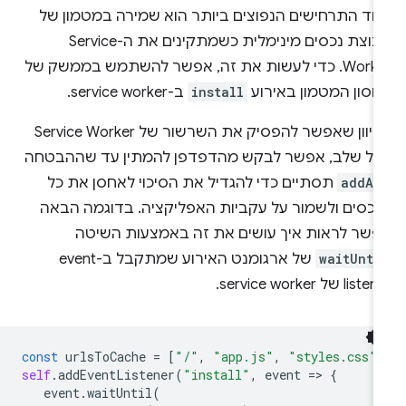
חד התרחישים הנפוצים ביותר הוא שמירה במטמון של
קבוצת נכסים מינימלית כשמתקינים את ה-Service
Worker. כדי לעשות את זה, אפשר להשתמש בממשק של
חסון המטמון באירוע
install
ב-service worker.
מכיוון שאפשר להפסיק את השרשור של Service Worker
כל שלב, אפשר לבקש מהדפדפן להמתין עד שההבטחה
addAl
תסתיים כדי להגדיל את הסיכוי לאחסן את כל
נכסים ולשמור על עקביות האפליקציה. בדוגמה הבאה
פשר לראות איך עושים את זה באמצעות השיטה
waitUnti
של ארגומנט האירוע שמתקבל ב-event
lis של service worker.
const
urlsToCache
=
[
"/"
,
"app.js"
,
"styles.css"
,
self
.
addEventListener
(
"install"
,
event
=
>
{
event
.
waitUntil
(