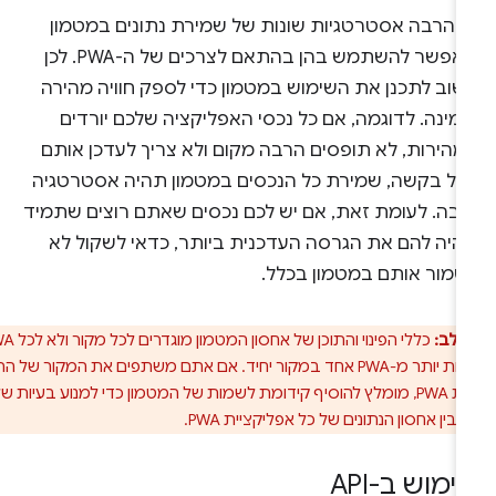
ש הרבה אסטרטגיות שונות של שמירת נתונים במטמון
שאפשר להשתמש בהן בהתאם לצרכים של ה-PWA. לכן
שוב לתכנן את השימוש במטמון כדי לספק חוויה מהירה
מינה. לדוגמה, אם כל נכסי האפליקציה שלכם יורדים
מהירות, לא תופסים הרבה מקום ולא צריך לעדכן אותם
כל בקשה, שמירת כל הנכסים במטמון תהיה אסטרטגיה
ובה. לעומת זאת, אם יש לכם נכסים שאתם רוצים שתמיד
היה להם את הגרסה העדכנית ביותר, כדאי לשקול לא
שמור אותם במטמון בכלל.
 לב:
כללי הפינוי והתוכן של אחסון המטמון מוגדרים לכל מקור ולא לכל PWA,
כי יכול להיות יותר מ-PWA אחד במקור יחיד. אם אתם משתפים את המקור של הרבה
אפליקציות PWA, מומלץ להוסיף קידומת לשמות של המטמון כדי למנוע בעיות של
ין אחסון הנתונים של כל אפליקציית PWA.
ימוש ב-API