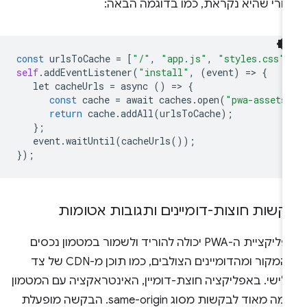
חרי שהיא נקראת, כמו בדוגמה הבאה:
const
urlsToCache
=
[
"/"
,
"app.js"
,
"styles.css"
,
self
.
addEventListener
(
"install"
,
(
event
)
=
>
{
let
cacheUrls
=
async
()
=
>
{
const
cache
=
await
caches
.
open
(
"pwa-assets
return
cache
.
addAll
(
urlsToCache
);
};
event
.
waitUntil
(
cacheUrls
());
});
קשות חוצות-דומיינים ותגובות אטומות
אפליקציית ה-PWA יכולה להוריד ולשמור במטמון נכסים
מהמקור ומהדומיינים הצולבים, כמו תוכן מ-CDN של צד
לישי. באפליקציה חוצת-דומיין, האינטראקציה עם המטמון
דומה מאוד לבקשות מסוג same-origin. הבקשה מופעלת