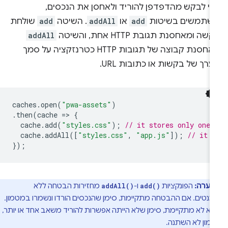
די לבקש מהדפדפן להוריד ולאחסן את הנכסים,
שתמשים בשיטות
add
או
addAll
. השיטה
add
שולחת
שה ומאחסנת תגובת HTTP אחת, והשיטה
addAll
מאחסנת קבוצה של תגובות HTTP כטרנזקציה על סמך
רך של בקשות או כתובות URL.
caches
.
open
(
"pwa-assets"
)
.
then
(
cache
=
>
{
cache
.
add
(
"styles.css"
);
// it stores only one 
cache
.
addAll
([
"styles.css"
,
"app.js"
]);
// it s
});
הערה:
הפונקציות
ו-
מחזירות הבטחה ללא
addAll()
add()
מנטים. אם ההבטחה מתקיימת, סימן שהנכסים הורדו ונשמרו במטמון.
יא לא מתקיימת, סימן שלא הייתה אפשרות להוריד משאב אחד או יותר,
מון לא השתנה.