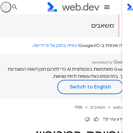
היכ
משאבים
דה שצפית ב-Google I/O!
צפייה בתוכן על פי דרישה
.
‫Google משתמשת בטכנולוגיית AI כדי לתרגם תוכן לשפה המועדפת
יך. בתרגומים כאלו עשויות להיות שגיאות.
web.d
משאבים
PWA
ידע עזר לך?