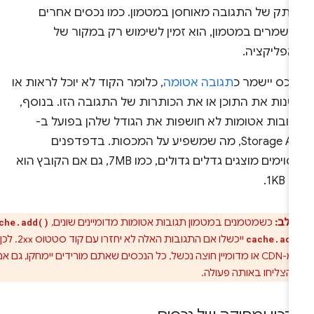
עותק של התגובה מאוחסן במטמון. כמו נכסים אחרים
נשמרים במטמון, הוא זמין לשימוש רק במקור של
אפליקציה.
נכס יישמר כ
תגובה אטומה
, כלומר הקוד לא יוכל לראות או
שנות את התוכן או את הכותרות של התגובה הזו. בנוסף,
גובות אטומות לא חושפות את הגודל שלהן בפועל ב-
Storage API, מה שמשפיע על המכסות. בדפדפנים
מסוימים מוצגים גדלים גדולים, כמו 7MB, גם אם הקובץ הוא
1KB.
 לב:
כשמטמנים במטמון תגובות אטומות מדומיינים שונים,
cache.add()
ייכשלו אם התגובות האלה לא יחזרו עם קוד סטטוס 2xx. לכן,
cache.add
אם אחד מ-CDN או מדומיין חוצה נכשל, כל הנכסים שאתם מורידים יימחקו, גם אם
הצליחו באותה פעולה.