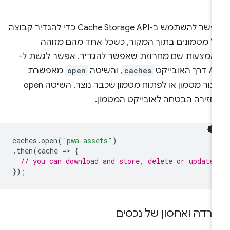
אפשר להשתמש ב-Cache Storage API כדי להגדיר קבוצה
ל מטמונים בתוך המקור, כשכל אחד מהם מזוהה
אמצעות שם מחרוזת שאפשר להגדיר. אפשר לגשת ל-
ך האובייקט
caches
, והשיטה
open
מאפשרת
ליצור מטמון או לפתוח מטמון שכבר נוצר. השיטה open
חזירה הבטחה לאובייקט המטמון.
caches
.
open
(
"pwa-assets"
)
.
then
(
cache
=
>
{
// you can download and store, delete or update
});
ורדה ואחסון של נכסים