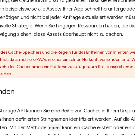
chtig, die Cachenutzung so zu gestalten, dass sie eine schnel
n beispielsweise alle Assets Ihrer App schnell heruntergelade
enötigen und nicht bei jeder Anfrage aktualisiert werden müss
nvolle Strategie. Wenn Sie hingegen Ressourcen haben, die di
Erwägung ziehen, diese Assets überhaupt nicht zu cachen.
lt des Cache-Speichers und die Regeln für das Entfernen von Inhalten w
h ist, dass mehrere PWAs in einer einzelnen Herkunft vorhanden sind. W
 sich, den Cachenamen ein Präfix hinzuzufügen, um Kollisionsproblem
eiden.
nden
torage API können Sie eine Reihe von Caches in Ihrem Ursprung
 Ihnen definierten Stringnamen identifiziert werden. Auf die 
ffen. Mit der Methode
open
kann ein Cache erstellt oder ein b