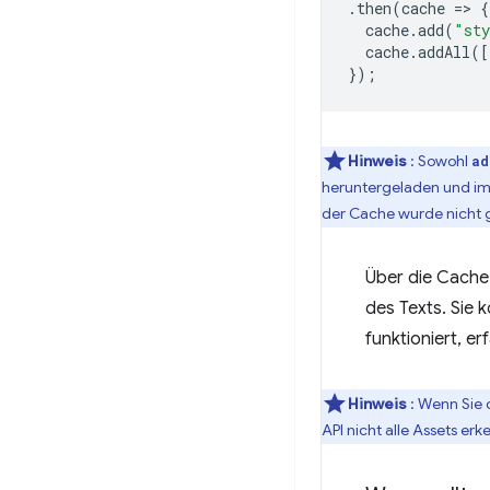
.
then
(
cache
=
>
{
cache
.
add
(
"sty
cache
.
addAll
([
});
Hinweis
: Sowohl
ad
heruntergeladen und im 
der Cache wurde nicht 
Über die Cache-
des Texts. Sie 
funktioniert, er
Hinweis
: Wenn Sie 
API nicht alle Assets er