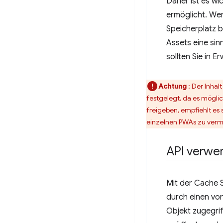
Daher ist es wi
ermöglicht. Wen
Speicherplatz b
Assets eine sin
sollten Sie in 
Achtung
: Der Inha
festgelegt, da es möglic
freigeben, empfiehlt es
einzelnen PWAs zu verm
API verwe
Mit der Cache S
durch einen von
Objekt zugegri