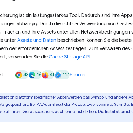
herung ist ein leistungsstarkes Tool. Dadurch sind Ihre App
ungen abhängig. Durch die richtige Verwendung von Cache
ar machen und Ihre Assets unter allen Netzwerkbedingungen s
Wie unter
Assets und Daten
beschrieben, können Sie die beste
rn der erforderlichen Assets festlegen. Zum Verwalten des C
ert, verwenden Sie die
Cache Storage API
.
43
16
41
11.1
rt
Source
nstallation plattformspezifischer Apps werden das Symbol und andere Ap
ts gespeichert. Bei PWAs umfasst der Prozess zwei separate Schritte.
 auf Ihrem Gerät speichern, auch ohne Installation. Die Installation ist 