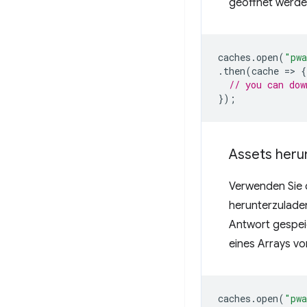
geöffnet werde
caches
.
open
(
"pwa
.
then
(
cache
=
>
{
// you can dow
});
Assets heru
Verwenden Sie
herunterzulade
Antwort gespei
eines Arrays v
caches
.
open
(
"pwa