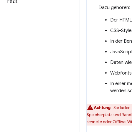
Fazit
Dazu gehören:
Der HTML-
CSS-Style
In der Be
JavaScrip
Daten wie
Webfonts
In einer 
werden so
Achtung
: Sie lade
Speicherplatz und Bandb
schnelle oder Offline-W