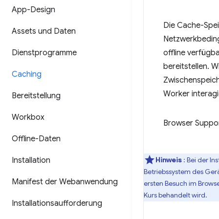
App-Design
Die Cache-Speic
Assets und Daten
Netzwerkbeding
Dienstprogramme
offline verfügb
bereitstellen. 
Caching
Zwischenspeiche
Worker interagi
Bereitstellung
Workbox
Browser Suppo
Offline-Daten
Installation
Hinweis
: Bei der I
Betriebssystem des Gerä
Manifest der Webanwendung
ersten Besuch im Browser
Kurs behandelt wird.
Installationsaufforderung