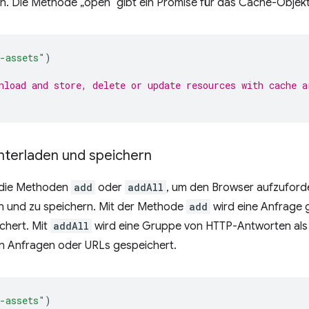
n. Die Methode „open“ gibt ein Promise für das Cache-Objekt
-assets"
)
nload and store, delete or update resources with cache a
nterladen und speichern
 die Methoden
add
oder
addAll
, um den Browser aufzuforde
n und zu speichern. Mit der Methode
add
wird eine Anfrage g
chert. Mit
addAll
wird eine Gruppe von HTTP-Antworten als
on Anfragen oder URLs gespeichert.
-assets"
)