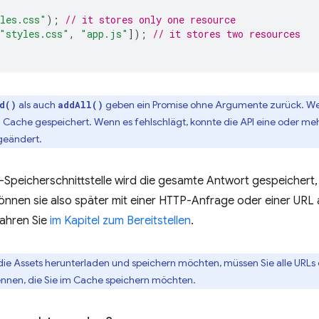
les.css"
);
// it stores only one resource
"styles.css"
,
"app.js"
]);
// it stores two resources
als auch
geben ein Promise ohne Argumente zurück. Wenn
d()
addAll()
Cache gespeichert. Wenn es fehlschlägt, konnte die API eine oder me
geändert.
Speicherschnittstelle wird die gesamte Antwort gespeichert, e
können sie also später mit einer HTTP-Anfrage oder einer URL 
fahren Sie
im Kapitel zum Bereitstellen
.
die Assets herunterladen und speichern möchten, müssen Sie alle URLs 
kennen, die Sie im Cache speichern möchten.