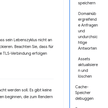
speichern
Domainüb
ergreifend
e Anfragen
und
undurchsic
ass sein Lebenszyklus nicht an
htige
kieren. Beachten Sie, dass für
Antworten
ne TLS-Verbindung erfolgen
Assets
aktualisiere
n und
löschen
Cache-
acht werden soll. Es gibt keine
Speicher
rcen beginnen, die zum Rendern
debuggen