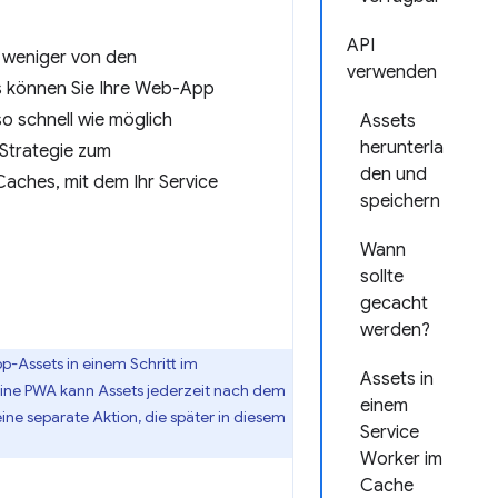
API
s weniger von den
verwenden
s können Sie Ihre Web-App
o schnell wie möglich
Assets
herunterla
 Strategie zum
den und
aches, mit dem Ihr Service
speichern
Wann
sollte
gecacht
werden?
p-Assets in einem Schritt im
Assets in
 Eine PWA kann Assets jederzeit nach dem
einem
eine separate Aktion, die später in diesem
Service
Worker im
Cache