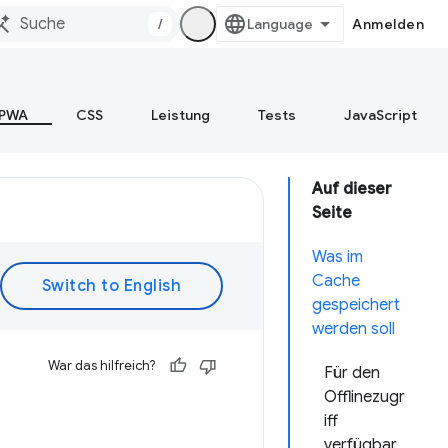
/
Anmelden
PWA
CSS
Leistung
Tests
JavaScript
Auf dieser
Seite
Was im
Cache
gespeichert
werden soll
War das hilfreich?
Für den
Offlinezugr
iff
verfügbar