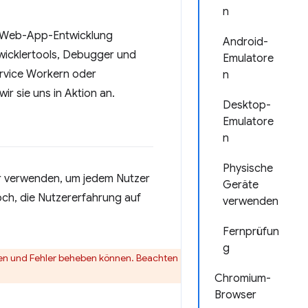
n
ve Web-App-Entwicklung
Android-
ntwicklertools, Debugger und
Emulatore
Service Workern oder
n
r sie uns in Aktion an.
Desktop-
Emulatore
n
Physische
r verwenden, um jedem Nutzer
Geräte
och, die Nutzererfahrung auf
verwenden
Fernprüfun
g
hren und Fehler beheben können. Beachten
Chromium-
Browser