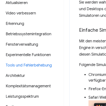
Sie werden wah
Aktualisieren
und Desktops o
Video verbessern
Simulatoren un
Erkennung
Einfache Si
Betriebssystemintegration
Mit den meisten
Fensterverwaltung
Engine in vers
diesen Simulat
Experimentelle Funktionen
Folgende Simul
Tools und Fehlerbehebung
Chromium-
Architektur
verfügbar
Komplexitätsmanagement
Firefox-En
Leistungsspektrum
Safari We