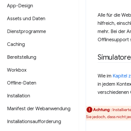
App-Design
Alle für die W
Assets und Daten
hilfreich, eins
Dienstprogramme
mehr. Bei der A
Offlinesupport 
Caching
Simulator
Bereitstellung
Workbox
Wie im
Kapitel 
Offline-Daten
in jedem Kontex
verschiedenen 
Installation
Manifest der Webanwendung
Achtung
: Installi
Sie jedoch, dass nicht j
Installationsaufforderung