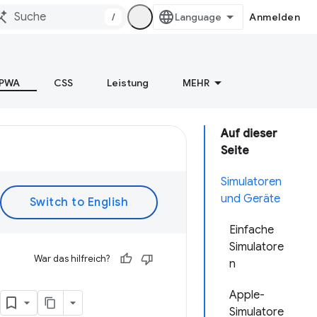
/
Anmelden
PWA
CSS
Leistung
MEHR
Auf dieser
Seite
Simulatoren
und Geräte
Einfache
Simulatore
War das hilfreich?
n
g
Apple-
Simulatore