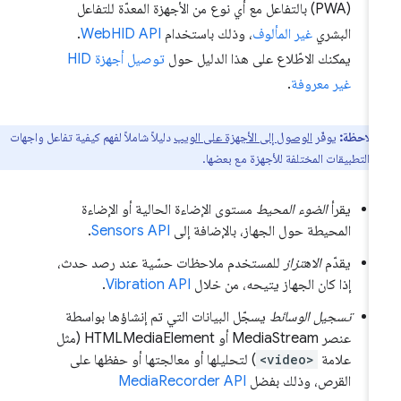
(PWA) بالتفاعل مع أي نوع من الأجهزة المعدّة للتفاعل
البشري
غير المألوف
، وذلك باستخدام
WebHID API
.
يمكنك الاطّلاع على هذا الدليل حول
توصيل أجهزة HID
غير معروفة
.
ملاحظة:
يوفّر
الوصول إلى الأجهزة على الويب
دليلاً شاملاً لفهم كيفية تفاعل واجهات
 التطبيقات المختلفة للأجهزة مع بعضها.
يقرأ
الضوء المحيط
مستوى الإضاءة الحالية أو الإضاءة
المحيطة حول الجهاز، بالإضافة إلى
Sensors API
.
يقدّم
الاهتزاز
للمستخدم ملاحظات حسّية عند رصد حدث،
إذا كان الجهاز يتيحه، من خلال
Vibration API
.
تسجيل الوسائط
يسجّل البيانات التي تم إنشاؤها بواسطة
عنصر MediaStream أو HTMLMediaElement (مثل
علامة
<video>
) لتحليلها أو معالجتها أو حفظها على
القرص، وذلك بفضل
MediaRecorder API