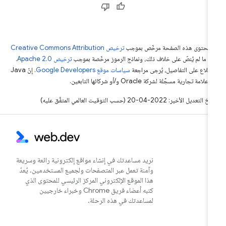
ّ محتوى هذه الصفحة مرخّص بموجب
ترخيص Creative Commons Attribution
4‏
ما لم يُنصّ على خلاف ذلك، ونماذج الرموز مرخّصة بموجب
ترخيص Apache 2.0‏
.
اطّلاع على التفاصيل، يُرجى مراجعة
سياسات موقع Google Developers‏
. إنّ Java
لامة تجارية مسجَّلة لشركة Oracle و/أو شركائها التابعين.
التعديل الأخير: 2022-04-20 (حسب التوقيت العالمي المتفَّق عليه)
نريد مساعدتك في إنشاء مواقع إلكترونية رائعة وسريعة
وآمنة تعمل عبر المتصفحات ولجميع المستخدمين. يُعدّ
هذا الموقع الإلكتروني المركز الرئيسي للمحتوى الذي
كتبه أعضاء فريق Chrome وخبراء خارجيين
لمساعدتك في هذه الرحلة.