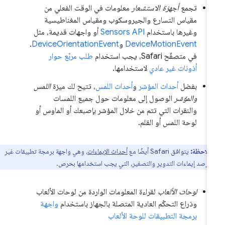
تجمع
أجهزة الاستشعار
معلومات في الوقت الفعلي من
مقياس التسارع والجيروسكوب ومقياس المغناطيسية
وغيرها باستخدام
Sensors API
أو واجهات قديمة، مثل
DeviceMotionEvent
و
DeviceOrientationEvent
.
في متصفّح Safari، يجب استخدام
طلب مربّع حوار
أذونات غير عادي
لاستخدامها.
بفضل
أحداث المؤشر
و
أحداث اللمس
، تتيح لك ميزة
اللمس
والمؤشر
الوصول إلى معلومات حول جميع اللمسات
والنقرات التي تتم من خلال المؤشر بإصبعك أو الماوس أو
لوحة اللمس أو القلم.
ملاحظة:
يتوافق Safari أيضًا مع
أحداث الإيماءات
، وهي واجهة برمجة تطبيقات غير
 لرصد إيماءات التدوير والتصغير، التي يجب استخدامها بحرص.
لوحات الألعاب
لقراءة المعلومات الواردة من لوحات الألعاب
وذراع التحكّم العادية المتصلة بالجهاز باستخدام
واجهة
برمجة التطبيقات للوحة الألعاب