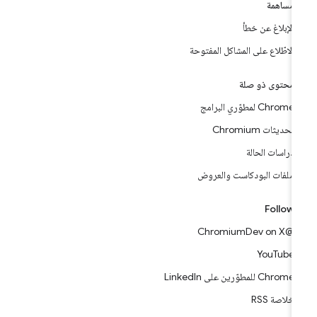
مساهمة
الإبلاغ عن خطأ
الاطّلاع على المشاكل المفتوحة
محتوى ذو صلة
Chrome لمطوّري البرامج
تحديثات Chromium
دراسات الحالة
ملفات البودكاست والعروض
Follow
@ChromiumDev on X
YouTube
Chrome للمطوّرين على LinkedIn
خلاصة RSS