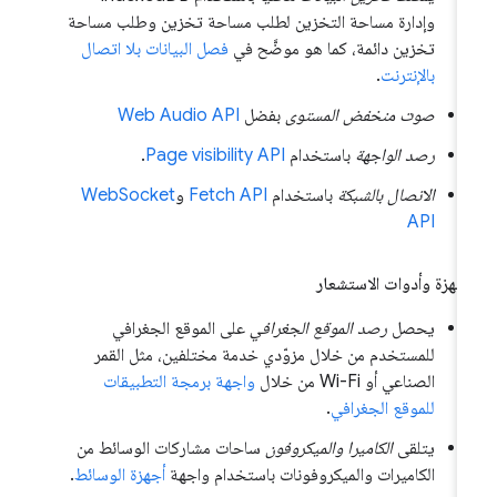
وإدارة مساحة التخزين لطلب مساحة تخزين وطلب مساحة
تخزين دائمة، كما هو موضَّح في
فصل البيانات بلا اتصال
بالإنترنت
.
صوت منخفض المستوى
بفضل
Web Audio API
رصد الواجهة
باستخدام
Page visibility API
.
الاتصال بالشبكة
باستخدام
Fetch API
و
WebSocket
API
أجهزة وأدوات الاستشعار
يحصل
رصد الموقع الجغرافي
على الموقع الجغرافي
للمستخدم من خلال مزوّدي خدمة مختلفين، مثل القمر
الصناعي أو Wi-Fi من خلال
واجهة برمجة التطبيقات
للموقع الجغرافي
.
يتلقى
الكاميرا والميكروفون
ساحات مشاركات الوسائط من
الكاميرات والميكروفونات باستخدام واجهة
أجهزة الوسائط
.