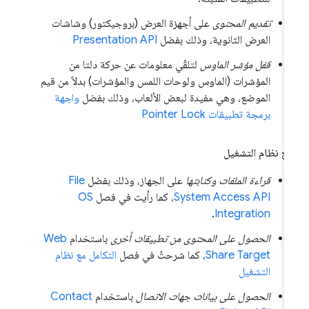
تقديم المحتوى
على أجهزة العرض (بروجيكتور) وشاشات
العرض الثانوية، وذلك بفضل
Presentation API
قفل مؤشر الماوس
لتلقّي معلومات عن حركة دلتا من
المؤشرات (الماوس ولوحات اللمس والمؤشرات) بدلاً من قيم
الموضع، وهي مفيدة لبعض الألعاب، وذلك بفضل
واجهة
برمجة تطبيقات Pointer Lock
ج نظام التشغيل
قراءة الملفات وكتابتها
على الجهاز، وذلك بفضل
File
System Access API
، كما رأيت في فصل
OS
.
Integration
الحصول على المحتوى من تطبيقات أخرى
باستخدام
Web
Share Target
، كما شرحتُ في فصل
التكامل مع نظام
التشغيل
الحصول على بيانات جهات الاتصال
باستخدام
Contact