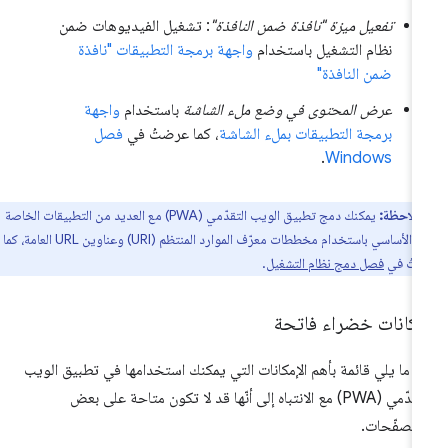
تفعيل ميزة "نافذة ضمن النافذة"
: تشغيل الفيديوهات ضمن
نظام التشغيل باستخدام
واجهة برمجة التطبيقات "نافذة
ضمن النافذة"
عرض المحتوى في وضع ملء الشاشة
باستخدام
واجهة
برمجة التطبيقات بملء الشاشة
، كما عرضتُ في
فصل
.
Windows
ملاحظة:
يمكنك دمج تطبيق الويب التقدّمي (PWA) مع العديد من التطبيقات الخاصة
بالنظام الأساسي باستخدام مخططات معرّف الموارد المنتظم (URI) وعناوين URL العامة، كما
تُ في
فصل دمج نظام التشغيل
.
مكانات خضراء فاتحة
 ما يلي قائمة بأهم الإمكانات التي يمكنك استخدامها في تطبيق الويب
التقدّمي (PWA) مع الانتباه إلى أنّها قد لا تكون متاحة على بعض
متصفّحات.