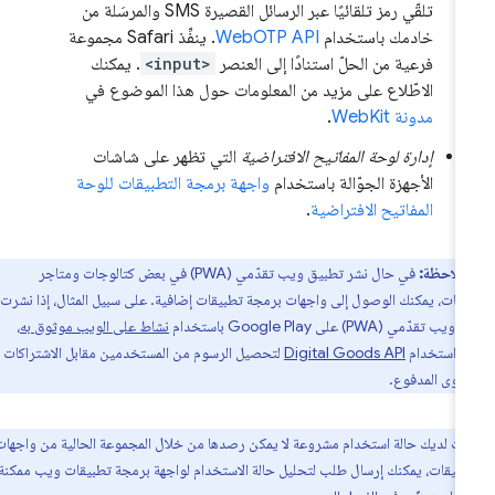
تلقّي رمز تلقائيًا عبر الرسائل القصيرة SMS والمرسَلة من
خادمك باستخدام
WebOTP API
. ينفِّذ Safari مجموعة
فرعية من الحلّ استنادًا إلى العنصر
<input>
. يمكنك
الاطّلاع على مزيد من المعلومات حول هذا الموضوع في
مدونة WebKit
.
إدارة لوحة المفاتيح الافتراضية
التي تظهر على شاشات
الأجهزة الجوّالة باستخدام
واجهة برمجة التطبيقات للوحة
المفاتيح الافتراضية
.
ملاحظة:
في حال نشر تطبيق ويب تقدّمي (PWA) في بعض كتالوجات ومتاجر
يقات، يمكنك الوصول إلى واجهات برمجة تطبيقات إضافية. على سبيل المثال، إذا نشرت
قدّمي (PWA) على Google Play باستخدام
نشاط على الويب موثوق به
،
ك استخدام
Digital Goods API
لتحصيل الرسوم من المستخدمين مقابل الاشتراكات
توى المدفوع.
انت لديك حالة استخدام مشروعة لا يمكن رصدها من خلال المجموعة الحالية من واجهات
طبيقات، يمكنك إرسال طلب لتحليل حالة الاستخدام لواجهة برمجة تطبيقات ويب ممكنة في