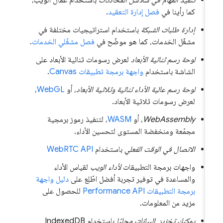
تنفيذ المهام في سلاسل المحادثات
باستخدام عمال الويب،
كما رأينا في
فصل إدارة التعقيد
.
إدارة طلبات الشبكة
باستخدام استراتيجيات مختلفة في
مشغّل الخدمات، كما هو موضّح في
فصل مشغّلي الخدمات
.
لوحة رسم ثنائية الأبعاد
لعرض رسومات ثنائية الأبعاد على
الشاشة باستخدام
واجهة برمجة تطبيقات Canvas
.
لوحة رسم عالية الأداء ثنائية وثلاثية الأبعاد
، أو
WebGL
،
لعرض رسومات ثلاثية الأبعاد.
WebAssembly
، أو
WASM
، لتنفيذ رموز برمجية
مجمّعة ومنخفضة المستوى لتحسين الأداء.
الاتصال في الوقت الفعلي
باستخدام
WebRTC API
واجهات برمجة التطبيقات
لأداء الويب
لقياس الأداء
والمساعدة في توفير تجربة أفضل اطّلِع على
دليل واجهة
برمجة التطبيقات Performance API
للحصول على
مزيد من المعلومات.
يمكنك تخزين البيانات محليًا
باستخدام IndexedDB