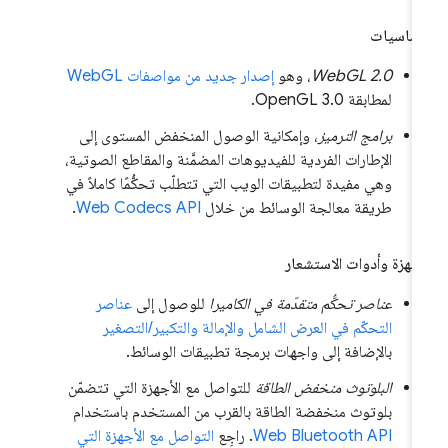
أساسيات
WebGL 2.0
، وهو
إصدار جديد من مواصفات WebGL
لمطابقة OpenGL 3.0.
برامج الترميز
، وإمكانية الوصول المنخفض المستوى إلى
الإطارات الفردية للفيديوهات المضمَّنة والمقاطع الصوتية،
وهي مفيدة لتطبيقات الويب التي تتطلّب تحكُّمًا كاملاً في
طريقة معالجة الوسائط من خلال
Web Codecs API
.
أجهزة وأدوات الاستشعار
عناصر تحكُّم متقدّمة في الكاميرا
للوصول إلى
عناصر
التحكّم في العرض الشامل والإمالة والتكبير/التصغير
بالإضافة إلى واجهات برمجة تطبيقات الوسائط.
البلوتوث منخفض الطاقة
للتواصل مع الأجهزة التي تتضمّن
بلوتوث منخفضة الطاقة بالقرب من المستخدم باستخدام
Web Bluetooth API
. راجِع
التواصل مع الأجهزة التي