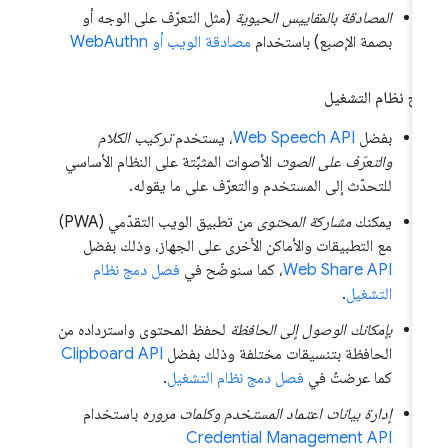
المصادقة بالمقاييس الحيوية
(مثل التعرّف على الوجه أو
بصمة الإصبع) باستخدام
مصادقة الويب أو WebAuthn
ج نظام التشغيل
بفضل
Web Speech API
، يستخدم
تركيب الكلام
والتعرّف على الصوت
الأصوات المثبَّتة على النظام الأساسي
للتحدّث إلى المستخدم والتعرّف على ما يقوله.
يمكنك
مشاركة المحتوى
من تطبيق الويب التقدّمي (PWA)
مع التطبيقات والأماكن الأخرى على الجهاز، وذلك بفضل
Web Share API
، كما سنوضّح في
فصل دمج نظام
التشغيل
.
بإمكانك الوصول إلى الحافظة
لحفظ المحتوى واسترداده من
الحافظة بتنسيقات مختلفة وذلك بفضل
Clipboard API
كما عرضتُ في
فصل دمج نظام التشغيل
.
إدارة بيانات اعتماد المستخدم وكلمات مروره
باستخدام
Credential Management API