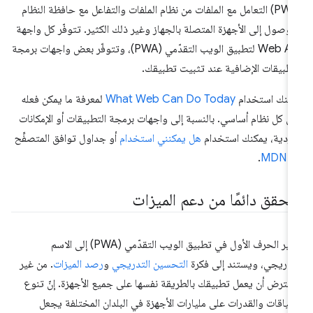
(PWA) التعامل مع الملفات من نظام الملفات والتفاعل مع حافظة النظام
لوصول إلى الأجهزة المتصلة بالجهاز وغير ذلك الكثير. تتوفّر كل واجهة
Web API لتطبيق الويب التقدّمي (PWA)، وتتوفّر بعض واجهات برمجة
تطبيقات الإضافية عند تثبيت تطبيقك.
كنك استخدام
What Web Can Do Today
لمعرفة ما يمكن فعله
ى كل نظام أساسي. بالنسبة إلى واجهات برمجة التطبيقات أو الإمكانات
فردية، يمكنك استخدام
هل يمكنني استخدام
أو جداول توافق المتصفِّح
ي
MDN
.
لتحقق دائمًا من دعم الميزات
يشير الحرف الأول في تطبيق الويب التقدّمي (PWA) إلى الاسم
تدريجي، ويستند إلى فكرة
التحسين التدريجي
و
رصد الميزات
. من غير
مفترض أن يعمل تطبيقك بالطريقة نفسها على جميع الأجهزة. إنّ تنوع
سياقات والقدرات على مليارات الأجهزة في البلدان المختلفة يجعل