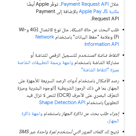
خلال
Payment Request API
. توفّر Apple أيضًا
مكتبة Apple Pay JS
بالإضافة إلى Payment
Request API.
طلب البحث عن حالة الشبكة
، مثل نوع الاتصال (4G وWi-
Fi) وعلامة "حفظ البيانات" باستخدام
Network
Information API
التقاط شاشة المستخدم
للتسجيل الرقمي للشاشة أو
مشاركة الشاشة باستخدام
واجهة برمجة التطبيقات الخاصة
بميزة "التقاط الشاشة"
رصد الأشكال
باستخدام أدوات الرصد السريعة للأجهزة على
الجهاز، بما في ذلك الرموز الشريطية (الوجوه البشرية وميزة
التعرّف البصري على الأحرف (OCR) للنص لا تزال قيد
التطوير) باستخدام
Shape Detection API
إجراء طلب بحث عن ذاكرة الجهاز
باستخدام
واجهة ذاكرة
الجهاز
.
تتيح لك
كلمات المرور التي تُستخدم لمرة واحدة عبر SMS