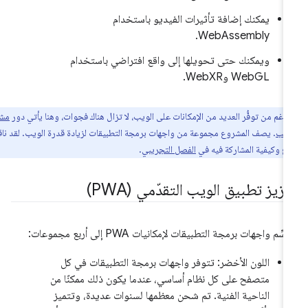
يمكنك إضافة تأثيرات الفيديو باستخدام
WebAssembly.
ويمكنك حتى تحويلها إلى واقع افتراضي باستخدام
WebGL وWebXR.
لرغم من توفُّر العديد من الإمكانات على الويب، لا تزال هناك فجوات، وهنا يأتي دور
مشروع
لويب
. يصف المشروع مجموعة من واجهات برمجة التطبيقات لزيادة قدرة الويب. لقد ناقشنا
وع وكيفية المشاركة فيه في
الفصل التجريبي
.
زيز تطبيق الويب التقدّمي (PWA)
سِّم واجهات برمجة التطبيقات لإمكانيات PWA إلى أربع مجموعات:
اللون الأخضر: تتوفر واجهات برمجة التطبيقات في كل
متصفح على كل نظام أساسي، عندما يكون ذلك ممكنًا من
الناحية الفنية. تم شحن معظمها لسنوات عديدة، وتتميز