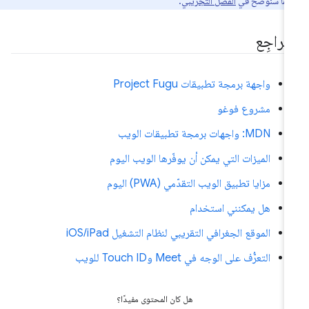
 كما سنوضّح في
الفصل التجريبي
.
مراجِع
واجهة برمجة تطبيقات Project Fugu
مشروع فوغو
MDN: واجهات برمجة تطبيقات الويب
الميزات التي يمكن أن يوفّرها الويب اليوم
مزايا تطبيق الويب التقدّمي (PWA) اليوم
هل يمكنني استخدام
الموقع الجغرافي التقريبي لنظام التشغيل iOS/iPad
التعرُّف على الوجه في Meet وTouch ID للويب
هل كان المحتوى مفيدًا؟