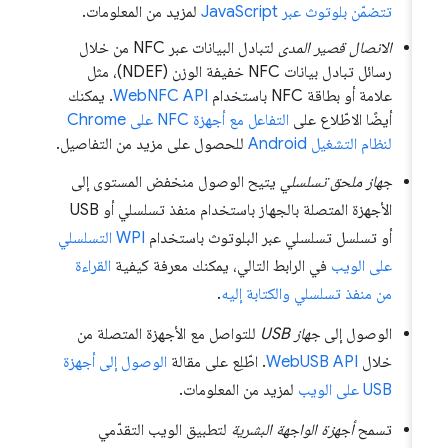
تتضمّن بلوتوث عبر JavaScript
لمزيد من المعلومات.
الاتصال قصير المدى
لتبادل البيانات عبر NFC من خلال
رسائل تبادل بيانات NFC خفيفة الوزن (NDEF)، مثل
علامة أو بطاقة NFC باستخدام
WebNFC API
. يمكنك
أيضًا الاطّلاع على
التفاعل مع أجهزة NFC على Chrome
لنظام التشغيل Android
للحصول على مزيد من التفاصيل.
جهاز ملحق تسلسلي
يتيح الوصول منخفض المستوى إلى
الأجهزة المتصلة بالجهاز باستخدام منفذ تسلسلي أو USB
أو تسلسل تسلسلي عبر البلوتوث باستخدام
WPI التسلسلي
على الويب
في الرابط التالي، يمكنك معرفة كيفية
القراءة
من منفذ تسلسلي والكتابة إليه
.
الوصول إلى
جهاز USB
للتواصل مع الأجهزة المتصلة من
خلال
WebUSB API
. اطّلِع على مقالة
الوصول إلى أجهزة
USB على الويب
لمزيد من المعلومات.
تسمح
أجهزة الواجهة البشرية
لتطبيق الويب التقدّمي