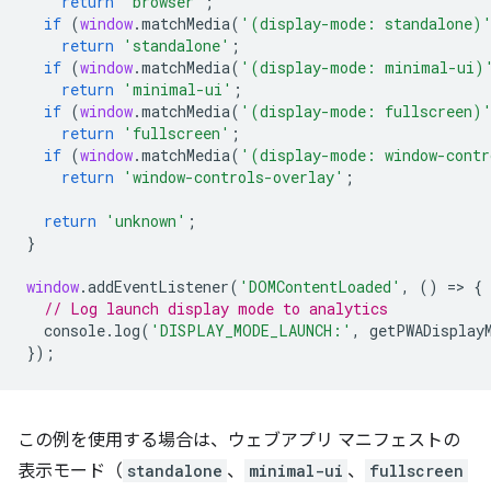
return
'browser'
;
if
(
window
.
matchMedia
(
'(display-mode: standalone)
return
'standalone'
;
if
(
window
.
matchMedia
(
'(display-mode: minimal-ui)
return
'minimal-ui'
;
if
(
window
.
matchMedia
(
'(display-mode: fullscreen)
return
'fullscreen'
;
if
(
window
.
matchMedia
(
'(display-mode: window-contr
return
'window-controls-overlay'
;
return
'unknown'
;
}
window
.
addEventListener
(
'DOMContentLoaded'
,
()
=
>
{
// Log launch display mode to analytics
console
.
log
(
'DISPLAY_MODE_LAUNCH:'
,
getPWADisplay
});
この例を使用する場合は、ウェブアプリ マニフェストの
表示モード（
standalone
、
minimal-ui
、
fullscreen