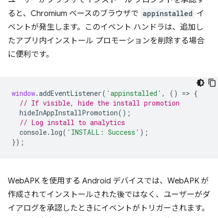
ユーザーがブラウザでインストール プロンプトを承認す
ると、Chromium ベースのブラウザで
appinstalled
イ
ベントが発生します。このイベント ハンドラは、追加し
たアプリ内インストール プロモーションを削除する場合
に便利です。
window
.
addEventListener
(
'appinstalled'
,
()
=
>
{
// If visible, hide the install promotion
hideInAppInstallPromotion
();
// Log install to analytics
console
.
log
(
'INSTALL: Success'
);
});
WebAPK を使用する Android デバイスでは、WebAPK が
作成されてインストールされた後ではなく、ユーザーがダ
イアログを承認したときにイベントがトリガーされます。