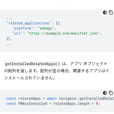
...
"related_applications"
:
[{
"platform"
:
"webapp"
,
"url"
:
"https://example.com/manifest.json"
,
}],
...
getInstalledRelatedApps()
は、アプリ オブジェクト
の配列を返します。配列が空の場合、関連するアプリはイ
ンストールされていません。
const
relatedApps
=
await
navigator
.
getInstalledRelat
const
PWAisInstalled
=
relatedApps
.
length
 > 
0
;