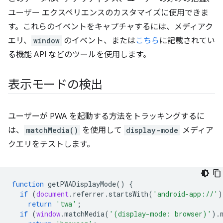
ユーザー エクスペリエンスのカスタマイズに使用できま
す。これらのイベントをキャプチャするには、メディアク
エリ、
window
のイベント、または
こちら
に記載されてい
る機能 API などのツールを使用します。
表示モードの検出
ユーザーが PWA を起動する方法をトラッキングするに
は、
matchMedia()
を使用して
display-mode
メディア
クエリをテストします。
function
getPWADisplayMode
()
{
if
(
document
.
referrer
.
startsWith
(
'android-app://'
)
return
'twa'
;
if
(
window
.
matchMedia
(
'(display-mode: browser)'
).