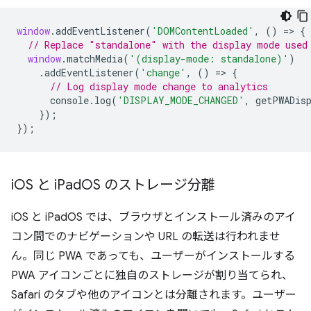
window
.
addEventListener
(
'DOMContentLoaded'
,
()
=
>
{
// Replace "standalone" with the display mode used
window
.
matchMedia
(
'(display-mode: standalone)'
)
.
addEventListener
(
'change'
,
()
=
>
{
// Log display mode change to analytics
console
.
log
(
'DISPLAY_MODE_CHANGED'
,
getPWADis
});
});
i
OS と i
Pad
OS のストレージ分離
iOS と iPadOS では、ブラウザとインストール済みのアイ
コン間でのナビゲーションや URL の転送は行われませ
ん。同じ PWA であっても、ユーザーがインストールする
PWA アイコンごとに独自のストレージが割り当てられ、
Safari のタブや他のアイコンとは分離されます。ユーザー