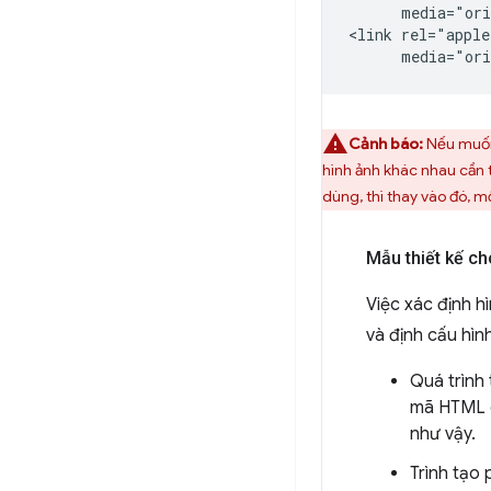
      media="ori
<link rel="apple
Cảnh báo:
Nếu muốn 
hình ảnh khác nhau cần 
dùng, thì thay vào đó, 
Mẫu thiết kế ch
Việc xác định h
và định cấu hình
Quá trình
mã HTML 
như vậy.
Trình tạo