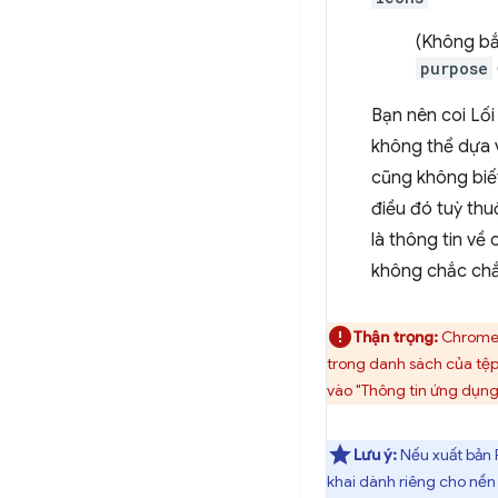
(Không bắ
purpose
Bạn nên coi Lối
không thể dựa v
cũng không biết
điều đó tuỳ thu
là thông tin về
không chắc chắ
Thận trọng:
Chrome v
trong danh sách của tệp 
vào "Thông tin ứng dụng"
Lưu ý:
Nếu xuất bản 
khai dành riêng cho nền