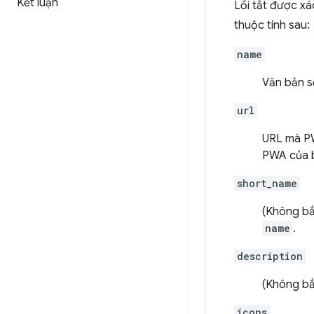
Kết luận
Lối tắt được x
thuộc tính sau:
name
Văn bản s
url
URL mà PW
PWA của b
short_name
(Không bắ
name
.
description
(Không bắ
icons