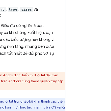
src
,
type
,
sizes
và
t
 Điều đó có nghĩa là bạn
y cả khi chúng xuất hiện, bạn
ua các biểu tượng hay không vì
 từng nền tảng, nhưng bên dưới
ách tốt nhất để đối phó với sự
Android chỉ hiển thị 3 lối tắt đầu tiên
me trên Android cũng thêm quyền truy cập
lối tắt trong tệp kê khai thành các triển
ng hạn như Thao tác nhanh trên iOS và lối