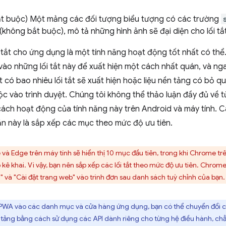
t buộc) Một mảng các đối tượng biểu tượng có các trường
(không bắt buộc), mô tả những hình ảnh sẽ đại diện cho lối tắ
 tắt cho ứng dụng là một tính năng hoạt động tốt nhất có thể.
ào những lối tắt này để xuất hiện một cách nhất quán, và nga
 có bao nhiêu lối tắt sẽ xuất hiện hoặc liệu nền tảng có bỏ q
ộc vào trình duyệt. Chúng tôi không thể thảo luận đầy đủ về
 cách hoạt động của tính năng này trên Android và máy tính. C
n này là sắp xếp các mục theo mức độ ưu tiên.
à Edge trên máy tính sẽ hiển thị 10 mục đầu tiên, trong khi Chrome trên 
kê khai. Vì vậy, bạn nên sắp xếp các lối tắt theo mức độ ưu tiên. Chro
 và "Cài đặt trang web" vào trình đơn sau danh sách tuỳ chỉnh của bạn.
PWA vào các danh mục và cửa hàng ứng dụng, bạn có thể chuyển đổi các 
 tảng bằng cách sử dụng các API dành riêng cho từng hệ điều hành, chẳ