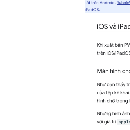
tắt trên Android.
Bubbl
iPadOS.
i
OS và i
Pa
Khi xuất bản PW
trên iOS/iPadO
Màn hình ch
Như bạn thấy 
của tệp kê khai
hình chờ trong
Những hình ảnh 
với giá trị
appl