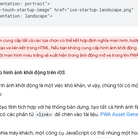
entation: portrait">

-touch-startup-image" href="ios-startup-landscape.png"

cung cấp tất cả các lựa chọn có thể kết hợp định nghĩa màn hình, hướ
tạo và liên kết trong HTML. Nếu bạn không cung cấp hình ảnh khởi động
một màn hình màu trắng sẽ xuất hiện trong ảnh động mở và trong khi PWA
o hình ảnh khởi động trên i
OS
ình ảnh khởi động là một việc khó khăn, vì vậy, chúng tôi có 
:
 tạo tĩnh tích hợp với hệ thống bản dựng, tạo tất cả hình ảnh
có các phần tử
<link>
để chèn vào tài liệu.
PWA Asset Gene
 phía máy khách, một công cụ JavaScript có thể nhúng một h