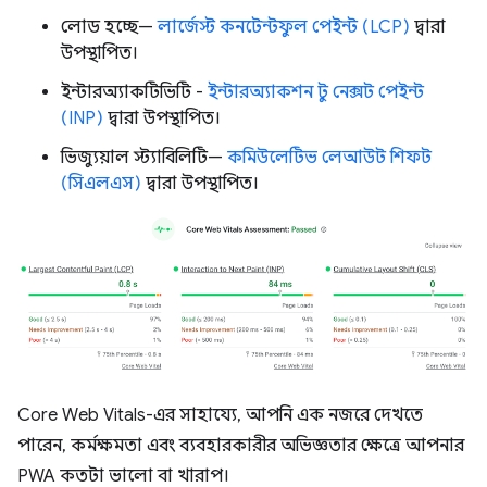
লোড হচ্ছে—
লার্জেস্ট কনটেন্টফুল পেইন্ট (LCP)
দ্বারা
উপস্থাপিত।
ইন্টারঅ্যাকটিভিটি -
ইন্টারঅ্যাকশন টু নেক্সট পেইন্ট
(INP)
দ্বারা উপস্থাপিত।
ভিজ্যুয়াল স্ট্যাবিলিটি—
কমিউলেটিভ লেআউট শিফট
(সিএলএস)
দ্বারা উপস্থাপিত।
Core Web Vitals-এর সাহায্যে, আপনি এক নজরে দেখতে
পারেন, কর্মক্ষমতা এবং ব্যবহারকারীর অভিজ্ঞতার ক্ষেত্রে আপনার
PWA কতটা ভালো বা খারাপ।