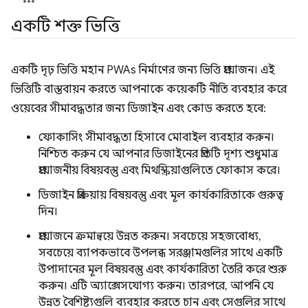
একটি শক্ত ভিত্তি
একটি দৃঢ় ভিত্তি মহান PWAs নির্মাণের জন্য ভিত্তি প্রয়োজন। এই
ভিত্তিটি বাস্তবায়ন করতে আপনাকে কয়েকটি নীতি ব্যবহার করে
ওয়েবের সীমাবদ্ধতার জন্য ডিজাইন এবং কোড করতে হবে:
ফোকাসিং সীমাবদ্ধতা হিসাবে মোবাইল ব্যবহার করুন।
নিশ্চিত করুন যে আপনার ডিজাইনের প্রতিটি দৃশ্য শুধুমাত্র
প্রয়োজনীয় বিষয়বস্তু এবং মিথস্ক্রিয়াগুলিতে ফোকাস করে।
ডিজাইন প্রক্রিয়ায় বিষয়বস্তু এবং মূল কার্যকারিতাকে গুরুত্ব
দিন।
প্রয়োজনে ক্রমান্বয়ে উন্নত করুন। সবচেয়ে সহজবোধ্য,
সবচেয়ে ব্যাপকভাবে উপলব্ধ সরঞ্জামগুলির সাথে একটি
উপাদানের মূল বিষয়বস্তু এবং কার্যকারিতা তৈরি করে শুরু
করুন। এটি অ্যাক্সেসযোগ্য করুন। তারপরে, আপনি যে
উন্নত বৈশিষ্ট্যগুলি ব্যবহার করতে চান এবং সেগুলির সাথে