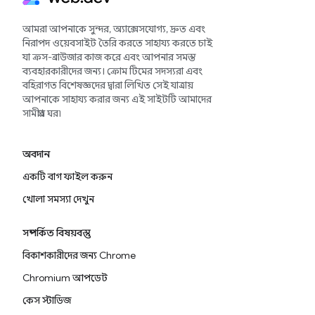
আমরা আপনাকে সুন্দর, অ্যাক্সেসযোগ্য, দ্রুত এবং
নিরাপদ ওয়েবসাইট তৈরি করতে সাহায্য করতে চাই
যা ক্রস-ব্রাউজার কাজ করে এবং আপনার সমস্ত
ব্যবহারকারীদের জন্য। ক্রোম টিমের সদস্যরা এবং
বহিরাগত বিশেষজ্ঞদের দ্বারা লিখিত সেই যাত্রায়
আপনাকে সাহায্য করার জন্য এই সাইটটি আমাদের
সামগ্রীর ঘর৷
অবদান
একটি বাগ ফাইল করুন
খোলা সমস্যা দেখুন
সম্পর্কিত বিষয়বস্তু
বিকাশকারীদের জন্য Chrome
Chromium আপডেট
কেস স্টাডিজ