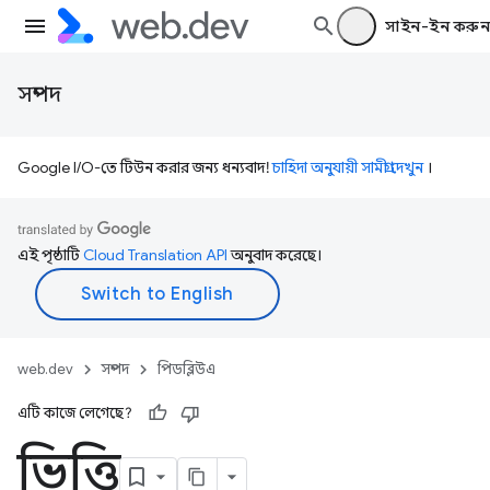
সাইন-ইন করুন
সম্পদ
Google I/O-তে টিউন করার জন্য ধন্যবাদ!
চাহিদা অনুযায়ী সামগ্রী দেখুন
।
এই পৃষ্ঠাটি
Cloud Translation API
অনুবাদ করেছে।
web.dev
সম্পদ
পিডব্লিউএ
এটি কাজে লেগেছে?
ভিত্তি