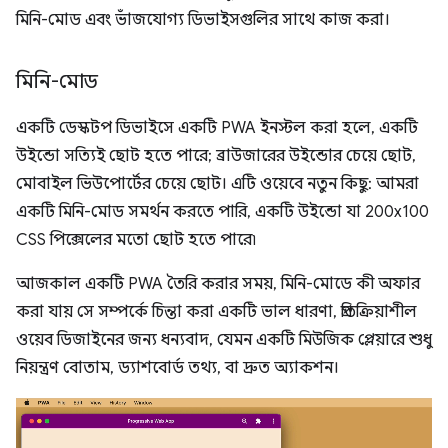
মিনি-মোড এবং ভাঁজযোগ্য ডিভাইসগুলির সাথে কাজ করা।
মিনি-মোড
একটি ডেস্কটপ ডিভাইসে একটি PWA ইনস্টল করা হলে, একটি
উইন্ডো সত্যিই ছোট হতে পারে; ব্রাউজারের উইন্ডোর চেয়ে ছোট,
মোবাইল ভিউপোর্টের চেয়ে ছোট। এটি ওয়েবে নতুন কিছু: আমরা
একটি মিনি-মোড সমর্থন করতে পারি, একটি উইন্ডো যা 200x100
CSS পিক্সেলের মতো ছোট হতে পারে৷
আজকাল একটি PWA তৈরি করার সময়, মিনি-মোডে কী অফার
করা যায় সে সম্পর্কে চিন্তা করা একটি ভাল ধারণা, প্রতিক্রিয়াশীল
ওয়েব ডিজাইনের জন্য ধন্যবাদ, যেমন একটি মিউজিক প্লেয়ারে শুধু
নিয়ন্ত্রণ বোতাম, ড্যাশবোর্ড তথ্য, বা দ্রুত অ্যাকশন।