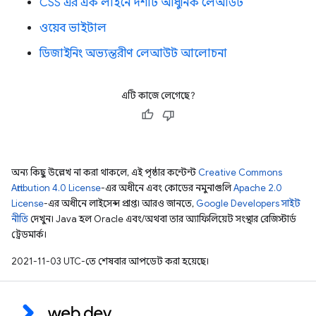
CSS এর এক লাইনে দশটি আধুনিক লেআউট
ওয়েব ভাইটাল
ডিজাইনিং অভ্যন্তরীণ লেআউট আলোচনা
এটি কাজে লেগেছে?
অন্য কিছু উল্লেখ না করা থাকলে, এই পৃষ্ঠার কন্টেন্ট
Creative Commons
Attribution 4.0 License
-এর অধীনে এবং কোডের নমুনাগুলি
Apache 2.0
License
-এর অধীনে লাইসেন্স প্রাপ্ত। আরও জানতে,
Google Developers সাইট
নীতি
দেখুন। Java হল Oracle এবং/অথবা তার অ্যাফিলিয়েট সংস্থার রেজিস্টার্ড
ট্রেডমার্ক।
2021-11-03 UTC-তে শেষবার আপডেট করা হয়েছে।