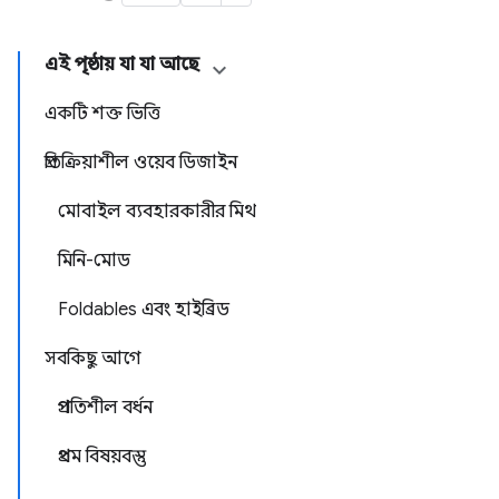
এই পৃষ্ঠায় যা যা আছে
একটি শক্ত ভিত্তি
প্রতিক্রিয়াশীল ওয়েব ডিজাইন
মোবাইল ব্যবহারকারীর মিথ
মিনি-মোড
Foldables এবং হাইব্রিড
সবকিছু আগে
প্রগতিশীল বর্ধন
প্রথম বিষয়বস্তু