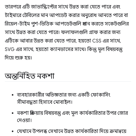
তারপরে এটি জাভাস্ক্রিপ্টের সাথে উন্নত করা যেতে পারে এবং
টাইমারে টেবিলের মান আপডেট করার অনুরোধ আনতে পারে বা
রিয়েল-টাইম পুশ-ভিত্তিক আপডেটগুলি প্রদান করতে সকেটগুলির
সাথে উন্নত করা যেতে পারে। ফলাফলগুলি গ্রাফ করার জন্য
এটিকে আবার উন্নত করা যেতে পারে, হয়তো CSS এর সাথে,
SVG এর সাথে, হয়তো ক্যানভাসের সাথে। কিন্তু মূল বিষয়বস্তু
দিয়ে শুরু হয়।
অন্তর্নিহিত নকশা
ব্যবহারকারীর অভিজ্ঞতার জন্য একটি ফোকাসিং
সীমাবদ্ধতা হিসাবে মোবাইল।
নকশা প্রক্রিয়ায় বিষয়বস্তু এবং মূল কার্যকারিতার উপর জোর
দেওয়া।
যেখানে উপলব্ধ সেখানে উন্নত কার্যকারিতা দিয়ে ক্রমান্বয়ে