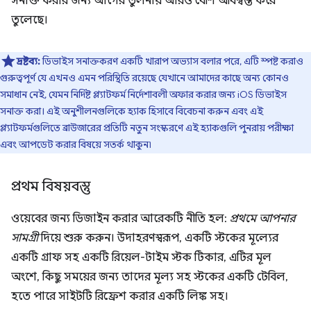
সনাক্ত করার জন্য আগের তুলনায় আরও বেশি অবিশ্বস্ত করে
তুলেছে।
দ্রষ্টব্য:
ডিভাইস সনাক্তকরণ একটি খারাপ অভ্যাস বলার পরে, এটি স্পষ্ট করাও
গুরুত্বপূর্ণ যে এখনও এমন পরিস্থিতি রয়েছে যেখানে আমাদের কাছে অন্য কোনও
সমাধান নেই, যেমন নির্দিষ্ট প্ল্যাটফর্ম নির্দেশাবলী অফার করার জন্য iOS ডিভাইস
সনাক্ত করা। এই অনুশীলনগুলিকে হ্যাক হিসাবে বিবেচনা করুন এবং এই
প্ল্যাটফর্মগুলিতে ব্রাউজারের প্রতিটি নতুন সংস্করণে এই হ্যাকগুলি পুনরায় পরীক্ষা
এবং আপডেট করার বিষয়ে সতর্ক থাকুন৷
প্রথম বিষয়বস্তু
ওয়েবের জন্য ডিজাইন করার আরেকটি নীতি হল:
প্রথমে আপনার
সামগ্রী
দিয়ে শুরু করুন। উদাহরণস্বরূপ, একটি স্টকের মূল্যের
একটি গ্রাফ সহ একটি রিয়েল-টাইম স্টক টিকার, এটির মূল
অংশে, কিছু সময়ের জন্য তাদের মূল্য সহ স্টকের একটি টেবিল,
হতে পারে সাইটটি রিফ্রেশ করার একটি লিঙ্ক সহ।