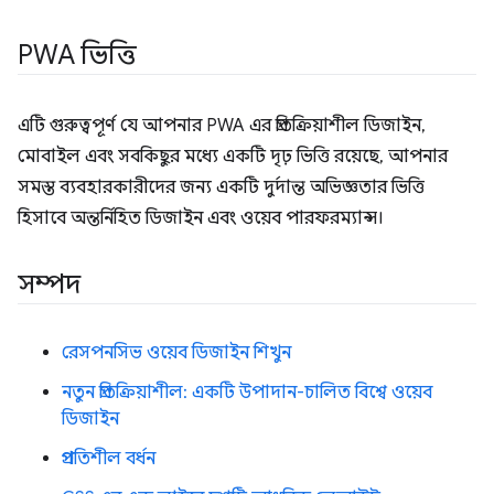
PWA ভিত্তি
এটি গুরুত্বপূর্ণ যে আপনার PWA এর প্রতিক্রিয়াশীল ডিজাইন,
মোবাইল এবং সবকিছুর মধ্যে একটি দৃঢ় ভিত্তি রয়েছে, আপনার
সমস্ত ব্যবহারকারীদের জন্য একটি দুর্দান্ত অভিজ্ঞতার ভিত্তি
হিসাবে অন্তর্নিহিত ডিজাইন এবং ওয়েব পারফরম্যান্স।
সম্পদ
রেসপনসিভ ওয়েব ডিজাইন শিখুন
নতুন প্রতিক্রিয়াশীল: একটি উপাদান-চালিত বিশ্বে ওয়েব
ডিজাইন
প্রগতিশীল বর্ধন