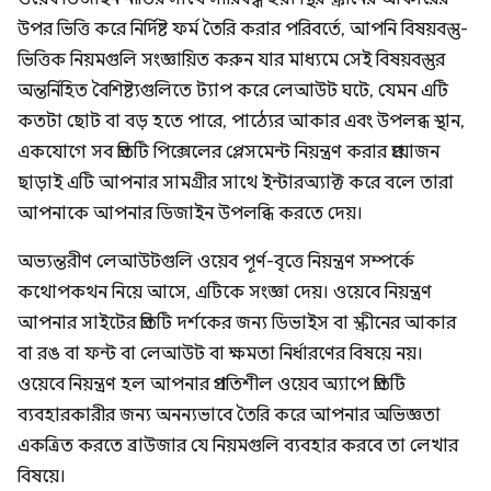
উপর ভিত্তি করে নির্দিষ্ট ফর্ম তৈরি করার পরিবর্তে, আপনি বিষয়বস্তু-
ভিত্তিক নিয়মগুলি সংজ্ঞায়িত করুন যার মাধ্যমে সেই বিষয়বস্তুর
অন্তর্নিহিত বৈশিষ্ট্যগুলিতে ট্যাপ করে লেআউট ঘটে, যেমন এটি
কতটা ছোট বা বড় হতে পারে, পাঠ্যের আকার এবং উপলব্ধ স্থান,
একযোগে সব প্রতিটি পিক্সেলের প্লেসমেন্ট নিয়ন্ত্রণ করার প্রয়োজন
ছাড়াই এটি আপনার সামগ্রীর সাথে ইন্টারঅ্যাক্ট করে বলে তারা
আপনাকে আপনার ডিজাইন উপলব্ধি করতে দেয়।
অভ্যন্তরীণ লেআউটগুলি ওয়েব পূর্ণ-বৃত্তে নিয়ন্ত্রণ সম্পর্কে
কথোপকথন নিয়ে আসে, এটিকে সংজ্ঞা দেয়। ওয়েবে নিয়ন্ত্রণ
আপনার সাইটের প্রতিটি দর্শকের জন্য ডিভাইস বা স্ক্রীনের আকার
বা রঙ বা ফন্ট বা লেআউট বা ক্ষমতা নির্ধারণের বিষয়ে নয়।
ওয়েবে নিয়ন্ত্রণ হল আপনার প্রগতিশীল ওয়েব অ্যাপে প্রতিটি
ব্যবহারকারীর জন্য অনন্যভাবে তৈরি করে আপনার অভিজ্ঞতা
একত্রিত করতে ব্রাউজার যে নিয়মগুলি ব্যবহার করবে তা লেখার
বিষয়ে।