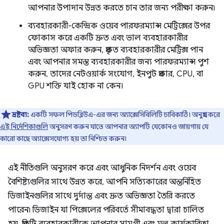
আপনার উপাদান উন্নত করতে চান তার জন্য পরীক্ষা করুন৷
ব্যবহারকারী-কেন্দ্রিক ওয়েব পারফরম্যান্স মেট্রিক্সের উপর
ফোকাস করে একটি দ্রুত এবং ভাল ব্যবহারকারীর
অভিজ্ঞতা অফার করুন, প্রকৃত ব্যবহারকারীর মেট্রিক্স পান
এবং আপনার সমস্ত ব্যবহারকারীর জন্য পারফরম্যান্স পুশ
করুন, তাদের নেটওয়ার্ক সংযোগ, ইনপুট প্রকার, CPU, বা
GPU শক্তি যাই হোক না কেন।
দ্রষ্টব্য:
একটি সফল পিডব্লিউএ-এর জন্য অ্যাক্সেসিবিলিটি চাবিকাঠি। অনুগ্রহ করে
এই নির্দেশিকাগুলি
অনুসরণ করুন যাতে আপনার অ্যাপটি যেকোনও জায়গায় যে
কারো কাছে অ্যাক্সেসযোগ্য হয় তা নিশ্চিত করুন৷
এই নীতিগুলি অনুসরণ করে এবং আধুনিক নিদর্শন এবং ওয়েব
বৈশিষ্ট্যগুলির সাথে উন্নত করে, আপনি সত্যিকারের অন্তর্নিহিত
ডিজাইনগুলির সাথে দুর্দান্ত এবং দ্রুত অভিজ্ঞতা তৈরি করতে
পারেন৷ ডিজাইন যা পিক্সেলের পরিবর্তে সীমাবদ্ধতা দ্বারা চালিত