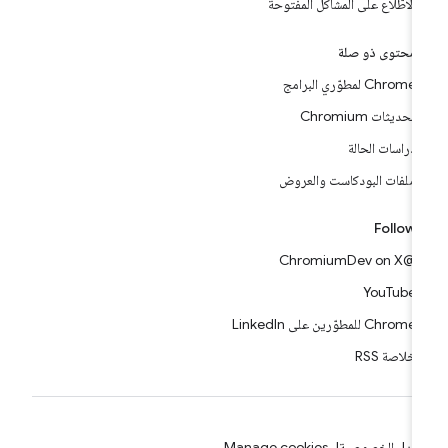
الاطّلاع على المشاكل المفتوحة
محتوى ذو صلة
Chrome لمطوّري البرامج
تحديثات Chromium
دراسات الحالة
ملفات البودكاست والعروض
Follow
@ChromiumDev on X
YouTube
Chrome للمطوّرين على LinkedIn
خلاصة RSS
بنود
الخصوصية
Manage cookies