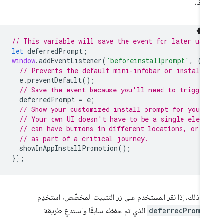
حقًا.
// This variable will save the event for later us
let
deferredPrompt
;
window
.
addEventListener
(
'beforeinstallprompt'
,
(
e
// Prevents the default mini-infobar or install
e
.
preventDefault
();
// Save the event because you'll need to trigge
deferredPrompt
=
e
;
// Show your customized install prompt for your
// Your own UI doesn't have to be a single elem
// can have buttons in different locations, or 
// as part of a critical journey.
showInAppInstallPromotion
();
});
د ذلك، إذا نقر المستخدم على زر التثبيت المخصّص، استخدِم
deferredPromp
الذي تم حفظه سابقًا واستدعِ طريقة