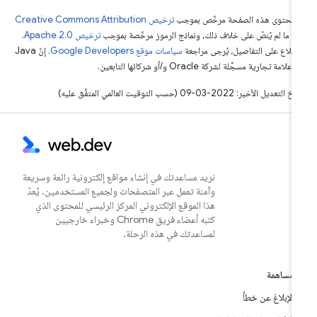
ّ محتوى هذه الصفحة مرخّص بموجب
ترخيص Creative Commons Attribution
4‏
ما لم يُنصّ على خلاف ذلك، ونماذج الرموز مرخّصة بموجب
ترخيص Apache 2.0‏
.
اطّلاع على التفاصيل، يُرجى مراجعة
سياسات موقع Google Developers‏
. إنّ Java
لامة تجارية مسجَّلة لشركة Oracle و/أو شركائها التابعين.
التعديل الأخير: 2022-03-09 (حسب التوقيت العالمي المتفَّق عليه)
نريد مساعدتك في إنشاء مواقع إلكترونية رائعة وسريعة
وآمنة تعمل عبر المتصفحات ولجميع المستخدمين. يُعدّ
هذا الموقع الإلكتروني المركز الرئيسي للمحتوى الذي
كتبه أعضاء فريق Chrome وخبراء خارجيين
لمساعدتك في هذه الرحلة.
مساهمة
الإبلاغ عن خطأ