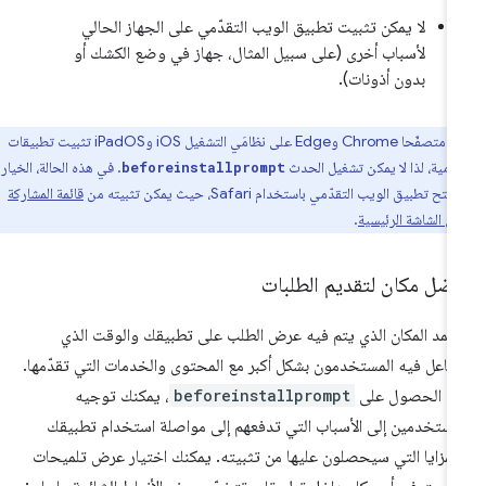
لا يمكن تثبيت تطبيق الويب التقدّمي على الجهاز الحالي
لأسباب أخرى (على سبيل المثال، جهاز في وضع الكشك أو
بدون أذونات).
لا يتيح متصفّحا Chrome وEdge على نظامَي التشغيل iOS وiPadOS تثبيت تطبيقات
دّمية، لذا لا يمكن تشغيل الحدث
. في هذه الحالة، الخيار
beforeinstallprompt
تطبيق الويب التقدّمي باستخدام Safari، حيث يمكن تثبيته من
قائمة المشاركة
لى الشاشة الرئيسية
.
ضل مكان لتقديم الطلبات
تمد المكان الذي يتم فيه عرض الطلب على تطبيقك والوقت الذي
فاعل فيه المستخدمون بشكل أكبر مع المحتوى والخدمات التي تقدّمها.
د الحصول على
beforeinstallprompt
، يمكنك توجيه
مستخدمين إلى الأسباب التي تدفعهم إلى مواصلة استخدام تطبيقك
لمزايا التي سيحصلون عليها من تثبيته. يمكنك اختيار عرض تلميحات