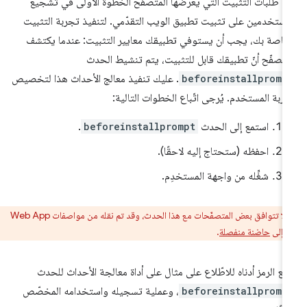
عدّ طلبات التثبيت التي يعرضها المتصفّح الخطوة الأولى في تشجيع
مستخدمين على تثبيت تطبيق الويب التقدّمي. لتنفيذ تجربة التثبيت
خاصة بك، يجب أن يستوفي تطبيقك معايير التثبيت: عندما يكتشف
متصفّح أنّ تطبيقك قابل للتثبيت، يتم تنشيط الحدث
beforeinstallpromp
. عليك تنفيذ معالج الأحداث هذا لتخصيص
ربة المستخدم. يُرجى اتّباع الخطوات التالية:
استمع إلى الحدث
beforeinstallprompt
.
احفظه (ستحتاج إليه لاحقًا).
شغِّله من واجهة المستخدِم.
:
لا تتوافق بعض المتصفّحات مع هذا الحدث، وقد تم نقله من مواصفات Web App
ى
حاضنة منفصلة
.
جِع الرمز أدناه للاطّلاع على مثال على أداة معالجة الأحداث للحدث
beforeinstallpromp
، وعملية تسجيله واستخدامه المخصّص