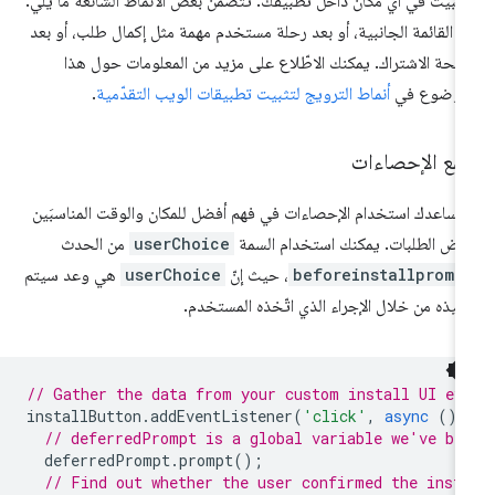
تثبيت في أي مكان داخل تطبيقك. تتضمّن بعض الأنماط الشائعة ما يلي:
 القائمة الجانبية، أو بعد رحلة مستخدم مهمة مثل إكمال طلب، أو بعد
حة الاشتراك. يمكنك الاطّلاع على مزيد من المعلومات حول هذا
موضوع في
أنماط الترويج لتثبيت تطبيقات الويب التقدّمية
.
مع الإحصاءات
ساعدك استخدام الإحصاءات في فهم أفضل للمكان والوقت المناسبَين
رض الطلبات. يمكنك استخدام السمة
userChoice
من الحدث
beforeinstallpromp
، حيث إنّ
userChoice
هي وعد سيتم
فيذه من خلال الإجراء الذي اتّخذه المستخدم.
// Gather the data from your custom install UI ev
installButton
.
addEventListener
(
'click'
,
async
()
// deferredPrompt is a global variable we've be
deferredPrompt
.
prompt
();
// Find out whether the user confirmed the inst