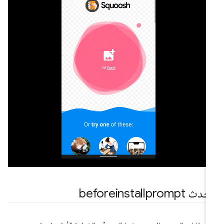
ث beforeinstallprompt