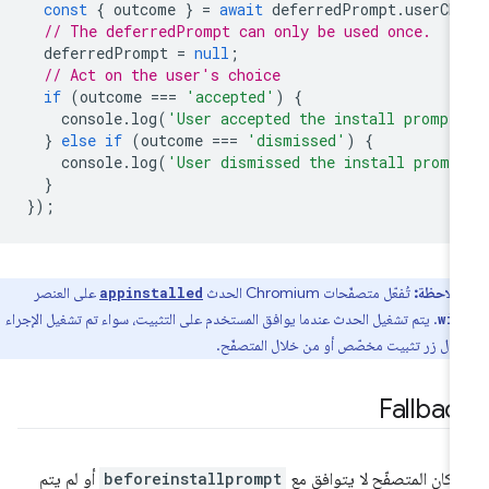
const
{
outcome
}
=
await
deferredPrompt
.
userCh
// The deferredPrompt can only be used once.
deferredPrompt
=
null
;
// Act on the user's choice
if
(
outcome
===
'accepted'
)
{
console
.
log
(
'User accepted the install prompt
}
else
if
(
outcome
===
'dismissed'
)
{
console
.
log
(
'User dismissed the install promp
}
});
ملاحظة:
تُفعّل متصفّحات Chromium الحدث
على العنصر
appinstalled
. يتم تشغيل الحدث عندما يوافق المستخدم على التثبيت، سواء تم تشغيل الإجراء
wi
ال زر تثبيت مخصّص أو من خلال المتصفّح.
Fallbac
ا كان المتصفّح لا يتوافق مع
beforeinstallprompt
أو لم يتم