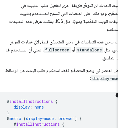
شيط الحدث، لن تتوفّر طريقة أخرى لتفعيل طلب التثبيت في
متصفّح. ومع ذلك، على المنصات التي تسمح للمستخدم بتثبيت
تطبيقات الويب التقدّمية يدويًا، مثل iOS، يمكنك عرض هذه التعليمات
مستخدم.
ب عرض هذه التعليمات في وضع المتصفّح فقط، لأنّ خيارات العرض
أخرى، مثل
standalone
أو
fullscreen
، تعني أنّ المستخدم قد
َّت التطبيق.
رض العنصر في وضع المتصفّح فقط، استخدِم طلب البحث عن الوسائط
:
display-mod
#
installInstructions
{
display
:
none
}
@
media
(
display-mode
:
browser
)
{
#
installInstructions
{