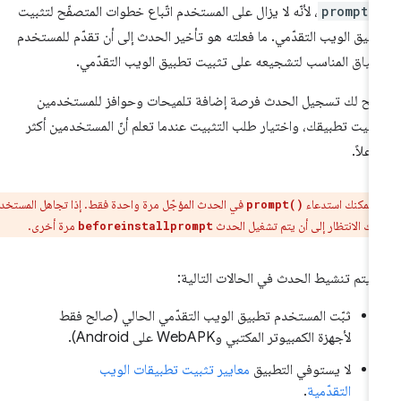
prompt(
، لأنّه لا يزال على المستخدم اتّباع خطوات المتصفّح لتثبيت
بيق الويب التقدّمي. ما فعلته هو تأخير الحدث إلى أن تقدّم للمستخدم
سياق المناسب لتشجيعه على تثبيت تطبيق الويب التقدّمي.
يح لك تسجيل الحدث فرصة إضافة تلميحات وحوافز للمستخدمين
ثبيت تطبيقك، واختيار طلب التثبيت عندما تعلم أنّ المستخدمين أكثر
اعلاً.
:
يمكنك استدعاء
في الحدث المؤجّل مرة واحدة فقط. إذا تجاهل المستخدم
prompt()
ليك الانتظار إلى أن يتم تشغيل الحدث
مرة أخرى.
beforeinstallprompt
 يتم تنشيط الحدث في الحالات التالية:
ثبّت المستخدم تطبيق الويب التقدّمي الحالي (صالح فقط
لأجهزة الكمبيوتر المكتبي وWebAPK على Android).
لا يستوفي التطبيق
معايير تثبيت تطبيقات الويب
التقدّمية
.