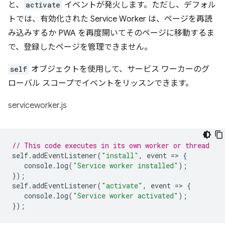
と、
activate
イベントが発火します。ただし、デフォル
トでは、有効化された Service Worker は、ページを再読
み込みするか PWA を再度開いてそのページに移動するま
で、登録したページを管理できません。
self
オブジェクトを使用して、サービス ワーカーのグ
ローバル スコープでイベントをリッスンできます。
serviceworker.js
// This code executes in its own worker or thread
self
.
addEventListener
(
"install"
,
event
=
>
{
console
.
log
(
"Service worker installed"
);
});
self
.
addEventListener
(
"activate"
,
event
=
>
{
console
.
log
(
"Service worker activated"
);
});