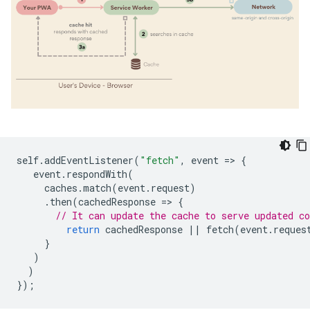
self
.
addEventListener
(
"fetch"
,
event
=
>
{
event
.
respondWith
(
caches
.
match
(
event
.
request
)
.
then
(
cachedResponse
=
>
{
// It can update the cache to serve updated co
return
cachedResponse
||
fetch
(
event
.
reques
}
)
)
});