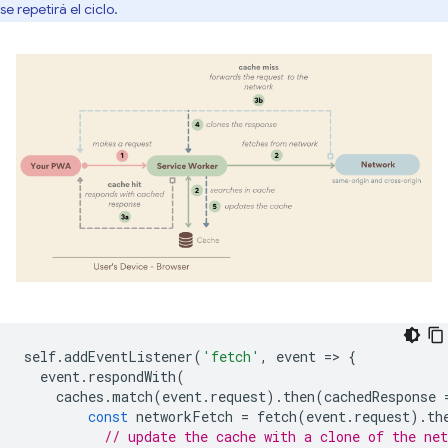
se repetirá el ciclo.
self
.
addEventListener
(
'fetch'
,
event
=
>
{
event
.
respondWith
(
caches
.
match
(
event
.
request
).
then
(
cachedResponse
const
networkFetch
=
fetch
(
event
.
request
).
th
// update the cache with a clone of the net