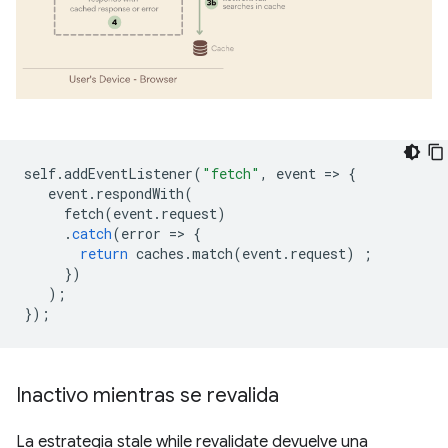
self
.
addEventListener
(
"fetch"
,
event
=
>
{
event
.
respondWith
(
fetch
(
event
.
request
)
.
catch
(
error
=
>
{
return
caches
.
match
(
event
.
request
)
;
})
);
});
Inactivo mientras se revalida
La estrategia stale while revalidate devuelve una