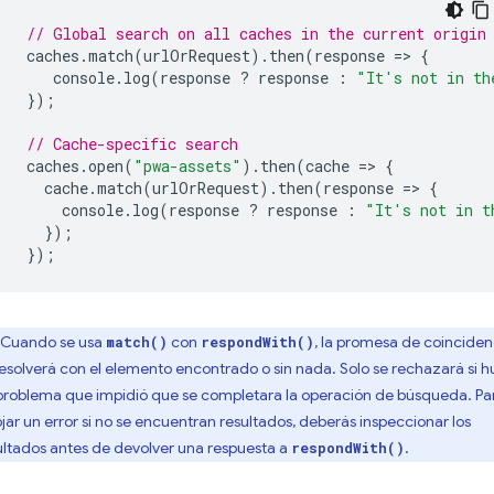
// Global search on all caches in the current origin
caches
.
match
(
urlOrRequest
).
then
(
response
=
>
{
console
.
log
(
response
?
response
:
"It's not in th
});
// Cache-specific search
caches
.
open
(
"pwa-assets"
).
then
(
cache
=
>
{
cache
.
match
(
urlOrRequest
).
then
(
response
=
>
{
console
.
log
(
response
?
response
:
"It's not in t
});
});
Cuando se usa
con
, la promesa de coinciden
match()
respondWith()
resolverá con el elemento encontrado o sin nada. Solo se rechazará si 
problema que impidió que se completara la operación de búsqueda. Pa
ojar un error si no se encuentran resultados, deberás inspeccionar los
ultados antes de devolver una respuesta a
.
respondWith()