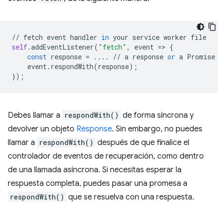
//
fetch
event
handler
in
your
service
worker
file
self
.
addEventListener
(
"fetch"
,
event
=
>
{
const
response
=
....
//
a
response
or
a
Promise
event
.
respondWith
(
response
);
});
Debes llamar a
respondWith()
de forma síncrona y
devolver un objeto
Response
. Sin embargo, no puedes
llamar a
respondWith()
después de que finalice el
controlador de eventos de recuperación, como dentro
de una llamada asíncrona. Si necesitas esperar la
respuesta completa, puedes pasar una promesa a
respondWith()
que se resuelva con una respuesta.