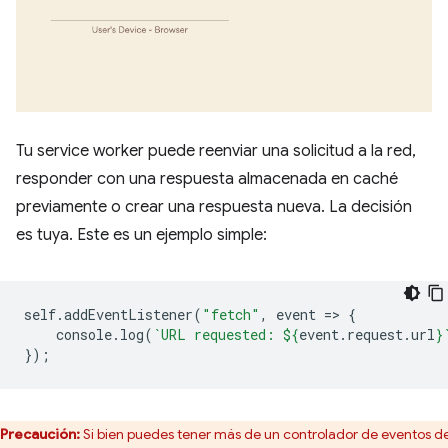
Tu service worker puede reenviar una solicitud a la red,
responder con una respuesta almacenada en caché
previamente o crear una respuesta nueva. La decisión
es tuya. Este es un ejemplo simple:
self
.
addEventListener
(
"fetch"
,
event
=
>
{
console
.
log
(
`URL requested: 
${
event
.
request
.
url
}
});
Precaución:
Si bien puedes tener más de un controlador de eventos d