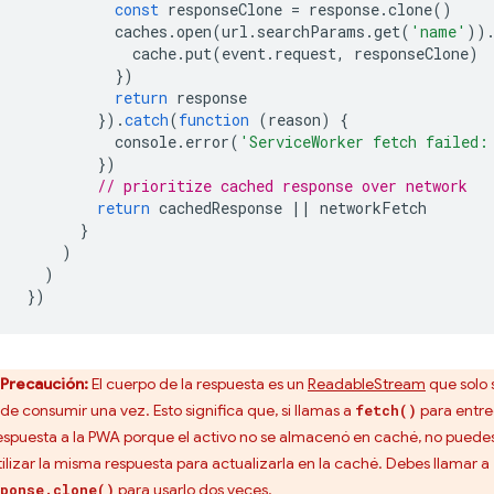
const
responseClone
=
response
.
clone
()
caches
.
open
(
url
.
searchParams
.
get
(
'name'
))
cache
.
put
(
event
.
request
,
responseClone
)
})
return
response
}).
catch
(
function
(
reason
)
{
console
.
error
(
'ServiceWorker fetch failed:
})
// prioritize cached response over network
return
cachedResponse
||
networkFetch
}
)
)
})
Precaución:
El cuerpo de la respuesta es un
ReadableStream
que solo 
de consumir una vez. Esto significa que, si llamas a
para entre
fetch()
respuesta a la PWA porque el activo no se almacenó en caché, no puede
tilizar la misma respuesta para actualizarla en la caché. Debes llamar a
para usarlo dos veces.
ponse.clone()