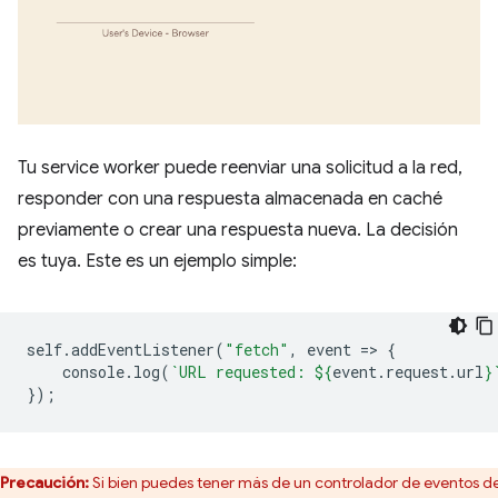
Tu service worker puede reenviar una solicitud a la red,
responder con una respuesta almacenada en caché
previamente o crear una respuesta nueva. La decisión
es tuya. Este es un ejemplo simple:
self
.
addEventListener
(
"fetch"
,
event
=
>
{
console
.
log
(
`URL requested: 
${
event
.
request
.
url
}
});
Precaución:
Si bien puedes tener más de un controlador de eventos d