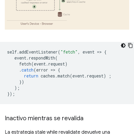
self
.
addEventListener
(
"fetch"
,
event
=
>
{
event
.
respondWith
(
fetch
(
event
.
request
)
.
catch
(
error
=
>
{
return
caches
.
match
(
event
.
request
)
;
})
);
});
Inactivo mientras se revalida
La estrategia stale while revalidate devuelve una