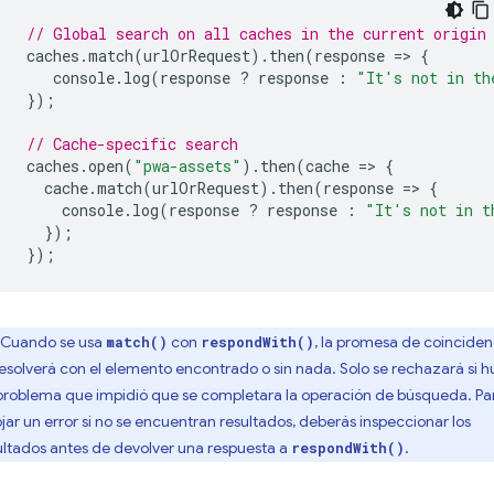
// Global search on all caches in the current origin
caches
.
match
(
urlOrRequest
).
then
(
response
=
>
{
console
.
log
(
response
?
response
:
"It's not in th
});
// Cache-specific search
caches
.
open
(
"pwa-assets"
).
then
(
cache
=
>
{
cache
.
match
(
urlOrRequest
).
then
(
response
=
>
{
console
.
log
(
response
?
response
:
"It's not in t
});
});
Cuando se usa
con
, la promesa de coinciden
match()
respondWith()
resolverá con el elemento encontrado o sin nada. Solo se rechazará si 
problema que impidió que se completara la operación de búsqueda. Pa
ojar un error si no se encuentran resultados, deberás inspeccionar los
ultados antes de devolver una respuesta a
.
respondWith()