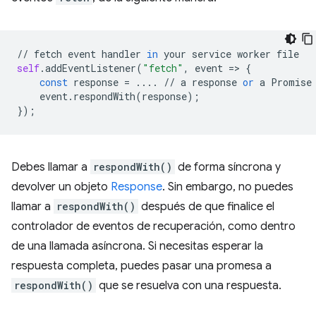
//
fetch
event
handler
in
your
service
worker
file
self
.
addEventListener
(
"fetch"
,
event
=
>
{
const
response
=
....
//
a
response
or
a
Promise
event
.
respondWith
(
response
);
});
Debes llamar a
respondWith()
de forma síncrona y
devolver un objeto
Response
. Sin embargo, no puedes
llamar a
respondWith()
después de que finalice el
controlador de eventos de recuperación, como dentro
de una llamada asíncrona. Si necesitas esperar la
respuesta completa, puedes pasar una promesa a
respondWith()
que se resuelva con una respuesta.