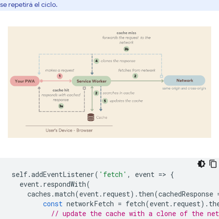
se repetirá el ciclo.
self
.
addEventListener
(
'fetch'
,
event
=
>
{
event
.
respondWith
(
caches
.
match
(
event
.
request
).
then
(
cachedResponse
const
networkFetch
=
fetch
(
event
.
request
).
th
// update the cache with a clone of the net