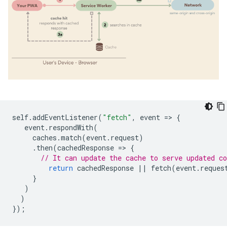
self
.
addEventListener
(
"fetch"
,
event
=
>
{
event
.
respondWith
(
caches
.
match
(
event
.
request
)
.
then
(
cachedResponse
=
>
{
// It can update the cache to serve updated co
return
cachedResponse
||
fetch
(
event
.
reques
}
)
)
});