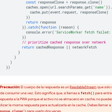
const
responseClone
=
response
.
clone
()
caches
.
open
(
url
.
searchParams
.
get
(
'name'
))
cache
.
put
(
event
.
request
,
responseClone
)
})
return
response
}).
catch
(
function
(
reason
)
{
console
.
error
(
'ServiceWorker fetch failed:
})
// prioritize cached response over network
return
cachedResponse
||
networkFetch
}
)
)
})
Precaución:
El cuerpo de la respuesta es un
ReadableStream
que solo 
de consumir una vez. Esto significa que, si llamas a
para entre
fetch()
respuesta a la PWA porque el activo no se almacenó en caché, no puede
tilizar la misma respuesta para actualizarla en la caché. Debes llamar a
para usarlo dos veces.
ponse.clone()