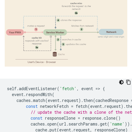
self
.
addEventListener
(
'fetch'
,
event
=
>
{
event
.
respondWith
(
caches
.
match
(
event
.
request
).
then
(
cachedResponse
const
networkFetch
=
fetch
(
event
.
request
).
th
// update the cache with a clone of the net
const
responseClone
=
response
.
clone
()
caches
.
open
(
url
.
searchParams
.
get
(
'name'
))
cache
.
put
(
event
.
request
,
responseClone
)