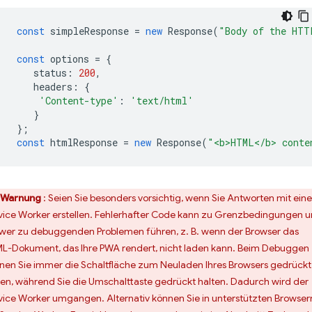
const
simpleResponse
=
new
Response
(
"Body of the HTT
const
options
=
{
status
:
200
,
headers
:
{
'Content-type'
:
'text/html'
}
};
const
htmlResponse
=
new
Response
(
"<b>HTML</b> conte
Warnung
: Seien Sie besonders vorsichtig, wenn Sie Antworten mit ei
vice Worker erstellen. Fehlerhafter Code kann zu Grenzbedingungen 
wer zu debuggenden Problemen führen, z. B. wenn der Browser das
L-Dokument, das Ihre PWA rendert, nicht laden kann. Beim Debuggen
nen Sie immer die Schaltfläche zum Neuladen Ihres Browsers gedrückt
ten, während Sie die Umschalttaste gedrückt halten. Dadurch wird der
vice Worker umgangen. Alternativ können Sie in unterstützten Browser