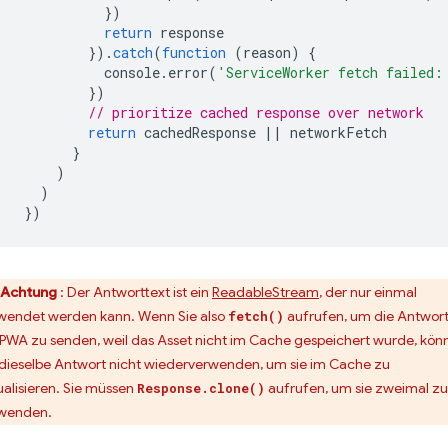
})
return
response
}).
catch
(
function
(
reason
)
{
console
.
error
(
'ServiceWorker fetch failed:
})
// prioritize cached response over network
return
cachedResponse
||
networkFetch
}
)
)
})
Achtung
: Der Antworttext ist ein
ReadableStream
, der nur einmal
wendet werden kann. Wenn Sie also
aufrufen, um die Antwort
fetch()
 PWA zu senden, weil das Asset nicht im Cache gespeichert wurde, kön
 dieselbe Antwort nicht wiederverwenden, um sie im Cache zu
ualisieren. Sie müssen
aufrufen, um sie zweimal zu
Response.clone()
wenden.