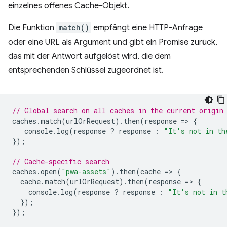
einzelnes offenes Cache-Objekt.
Die Funktion
match()
empfängt eine HTTP-Anfrage
oder eine URL als Argument und gibt ein Promise zurück,
das mit der Antwort aufgelöst wird, die dem
entsprechenden Schlüssel zugeordnet ist.
// Global search on all caches in the current origin
caches
.
match
(
urlOrRequest
).
then
(
response
=
>
{
console
.
log
(
response
?
response
:
"It's not in th
});
// Cache-specific search
caches
.
open
(
"pwa-assets"
).
then
(
cache
=
>
{
cache
.
match
(
urlOrRequest
).
then
(
response
=
>
{
console
.
log
(
response
?
response
:
"It's not in t
});
});