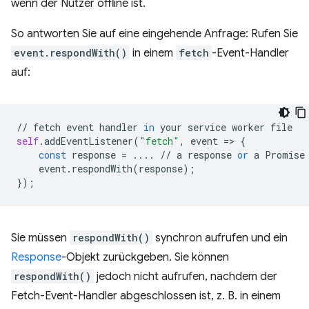
wenn der Nutzer offline ist.
So antworten Sie auf eine eingehende Anfrage: Rufen Sie
event.respondWith()
in einem
fetch
-Event-Handler
auf:
//
fetch
event
handler
in
your
service
worker
file
self
.
addEventListener
(
"fetch"
,
event
=
>
{
const
response
=
....
//
a
response
or
a
Promise
event
.
respondWith
(
response
);
});
Sie müssen
respondWith()
synchron aufrufen und ein
Response
-Objekt zurückgeben. Sie können
respondWith()
jedoch nicht aufrufen, nachdem der
Fetch-Event-Handler abgeschlossen ist, z. B. in einem