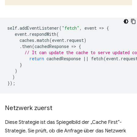
self
.
addEventListener
(
"fetch"
,
event
=
>
{
event
.
respondWith
(
caches
.
match
(
event
.
request
)
.
then
(
cachedResponse
=
>
{
// It can update the cache to serve updated co
return
cachedResponse
||
fetch
(
event
.
reques
}
)
)
});
Netzwerk zuerst
Diese Strategie ist das Spiegelbild der „Cache First“-
Strategie. Sie prüft, ob die Anfrage über das Netzwerk