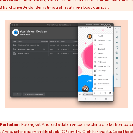
B hard drive Anda. Berhati-hatilah saat membuat gambar.
Perhatian:
Perangkat Android adalah virtual machine di atas kompute
t Anda, sehingga memiliki stack TCP sendiri. Oleh karena itu,
localhos