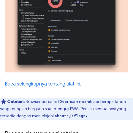
Baca selengkapnya tentang alat ini
.
Catatan:
Browser berbasis Chromium memiliki beberapa tanda
yang mungkin berguna saat menguji PWA. Periksa semua opsi yang
tersedia dengan menjelajahi
about://flags/