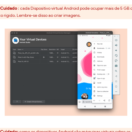
Cuidado
: cada Dispositivo virtual Android pode ocupar mais de 5 GB 
co rígido. Lembre-se disso ao criar imagens.
Cuidado:
como os dispositivos Android são máquinas virtuais sobre os