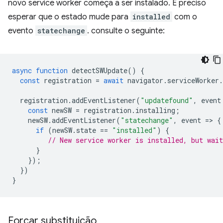
novo service worker começa a ser instalado. É preciso
esperar que o estado mude para
installed
com o
evento
statechange
. consulte o seguinte:
async
function
detectSWUpdate
()
{
const
registration
=
await
navigator
.
serviceWorker
.
registration
.
addEventListener
(
"updatefound"
,
event
const
newSW
=
registration
.
installing
;
newSW
.
addEventListener
(
"statechange"
,
event
=
>
{
if
(
newSW
.
state
==
"installed"
)
{
// New service worker is installed, but wait
}
});
})
}
Forçar substituição