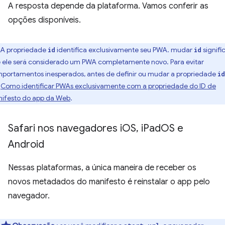
A resposta depende da plataforma. Vamos conferir as
opções disponíveis.
A propriedade
identifica exclusivamente seu PWA. mudar
signifi
id
id
 ele será considerado um PWA completamente novo. Para evitar
portamentos inesperados, antes de definir ou mudar a propriedade
id
a
Como identificar PWAs exclusivamente com a propriedade do ID de
ifesto do app da Web
.
Safari nos navegadores i
OS
,
i
Pad
OS e
Android
Nessas plataformas, a única maneira de receber os
novos metadados do manifesto é reinstalar o app pelo
navegador.