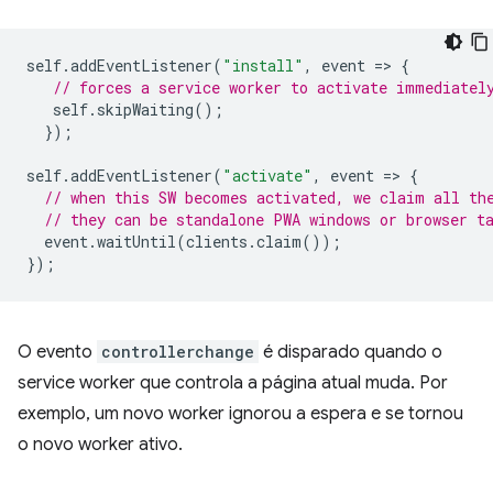
self
.
addEventListener
(
"install"
,
event
=
>
{
// forces a service worker to activate immediatel
self
.
skipWaiting
();
});
self
.
addEventListener
(
"activate"
,
event
=
>
{
// when this SW becomes activated, we claim all th
// they can be standalone PWA windows or browser t
event
.
waitUntil
(
clients
.
claim
());
});
O evento
controllerchange
é disparado quando o
service worker que controla a página atual muda. Por
exemplo, um novo worker ignorou a espera e se tornou
o novo worker ativo.