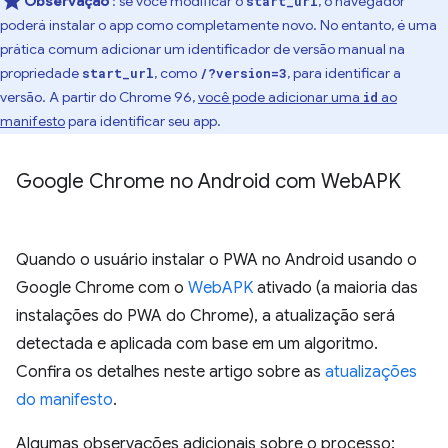
Observação
: se você modificar o
, o navegador
start_url
poderá instalar o app como completamente novo. No entanto, é uma
prática comum adicionar um identificador de versão manual na
propriedade
, como
, para identificar a
start_url
/?version=3
versão. A partir do Chrome 96,
você pode adicionar uma
ao
id
manifesto
para identificar seu app.
Google Chrome no Android com Web
APK
Quando o usuário instalar o PWA no Android usando o
Google Chrome com o
WebAPK
ativado (a maioria das
instalações do PWA do Chrome), a atualização será
detectada e aplicada com base em um algoritmo.
Confira os detalhes neste artigo sobre as
atualizações
do manifesto
.
Algumas observações adicionais sobre o processo: