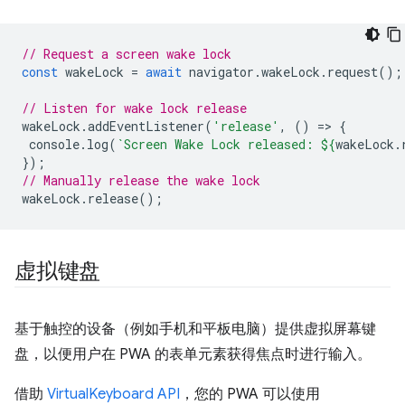
// Request a screen wake lock
const
wakeLock
=
await
navigator
.
wakeLock
.
request
();
// Listen for wake lock release
wakeLock
.
addEventListener
(
'release'
,
()
=
>
{
console
.
log
(
`Screen Wake Lock released: 
${
wakeLock
.
});
// Manually release the wake lock
wakeLock
.
release
();
虚拟键盘
基于触控的设备（例如手机和平板电脑）提供虚拟屏幕键
盘，以便用户在 PWA 的表单元素获得焦点时进行输入。
借助
VirtualKeyboard API
，您的 PWA 可以使用