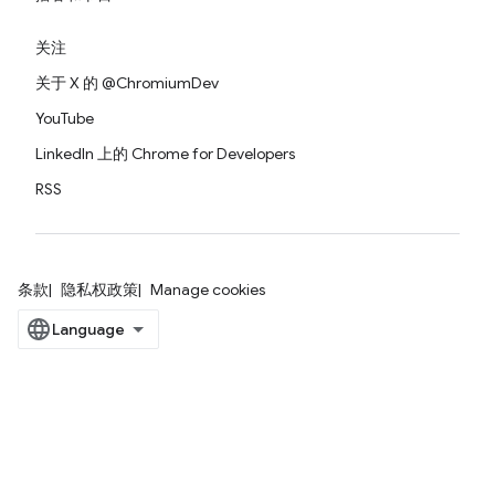
关注
关于 X 的 @ChromiumDev
YouTube
LinkedIn 上的 Chrome for Developers
RSS
条款
隐私权政策
Manage cookies