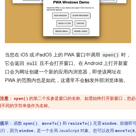
当您在 iOS 或 iPadOS 上的 PWA 窗口中调用
open()
时，
它会返回
null
且不会打开窗口。在 Android 上打开新窗
口会为网址创建一个新的应用内浏览器，即使该网址在
PWA 的范围内也是如此，这通常不会触发外部浏览体验。
注意
：
的第二个实参是窗口的名称。如需始终打开新窗口，您必
open()
用不同的字符串值作为名称。
提示
：
函数
、
和
无需
前缀即
open()
moveTo()
resizeTo()
window.
运行，因为
是一个全局 JavaScript 对象。您可以改用
window.
moveTo(0