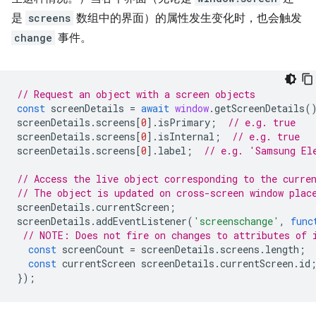
是
screens
数组中的界面）的属性发生变化时，也会触发
change
事件。
// Request an object with a screen objects
const
screenDetails
=
await
window
.
getScreenDetails
(
screenDetails
.
screens
[
0
].
isPrimary
;
// e.g. true
screenDetails
.
screens
[
0
].
isInternal
;
// e.g. true
screenDetails
.
screens
[
0
].
label
;
// e.g. 'Samsung El
// Access the live object corresponding to the curre
// The object is updated on cross-screen window plac
screenDetails
.
currentScreen
;
screenDetails
.
addEventListener
(
'screenschange'
,
func
// NOTE: Does not fire on changes to attributes of 
const
screenCount
=
screenDetails
.
screens
.
length
;
const
currentScreen
screenDetails
.
currentScreen
.
id
});