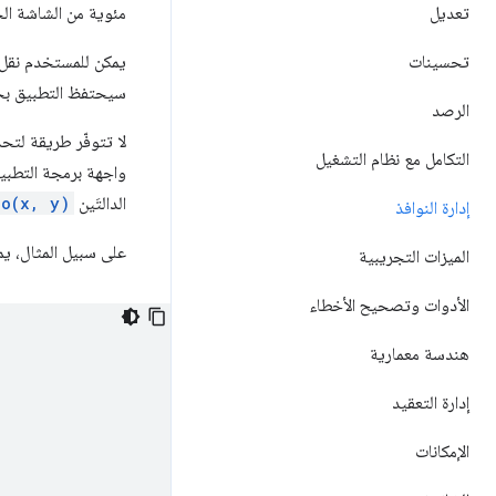
تعديل
مئوية من الشاشة الحالية، وبدقة قصو
تحسينات
يمكن للمستخدم نقل ا
سيحتفظ التطبيق بحج
الرصد
لا تتوفّر طريقة لتح
التكامل مع نظام التشغيل
الدالتَين
o(x, y)
إدارة النوافذ
على سبيل المثال، يم
الميزات التجريبية
الأدوات وتصحيح الأخطاء
هندسة معمارية
إدارة التعقيد
الإمكانات