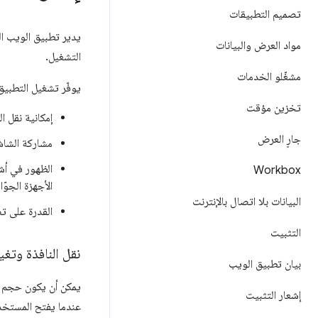
تصميم التطبيقات
يدير تطبيق الويب ال
مواد العرض والبيانات
التشغيل.
مشغّلو الخدمات
يوفّر تشغيل التطبيق
تخزين مؤقت
إمكانية نقل الن
جارٍ العرض
مشاركة الشاشة 
Workbox
الأجهزة الجوّا
البيانات بلا اتصال بالإنترنت
القدرة على تص
التثبيت
نقل النافذة وتغ
بيان تطبيق الويب
يمكن أن يكون حجم ن
إشعار التثبيت
عندما يفتح المستخدم