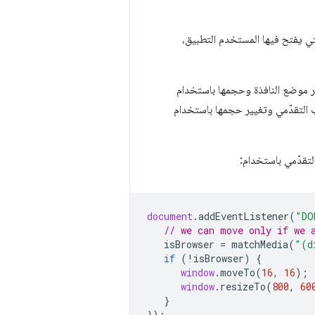
لتي يفتح فيها المستخدم التطبيق،
ير موضع النافذة وحجمها باستخدام
 تطبيق الويب التقدّمي وتغيير حجمها باستخدام
لتقدّمي باستخدام:
document
.
addEventListener
(
"DO
// we can move only if we 
isBrowser
=
matchMedia
(
"(d
if
(
!
isBrowser
)
{
window
.
moveTo
(
16
,
16
);
window
.
resizeTo
(
800
,
60
}
});