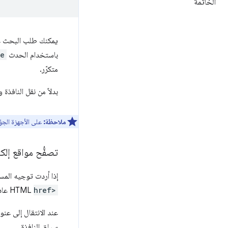
الخاتمة
يمكنك طلب البحث عن
باستخدام الحدث
ze
متكرّر.
بدلاً من نقل النافذ
ملاحظة:
على الأجهزة الجوّ
تصفُّح مواقع إلك
إذا أردت توجيه الم
href>
HTML عادي. استخدِم
عند الانتقال إلى عنوان URL خ
سياق النافذة.