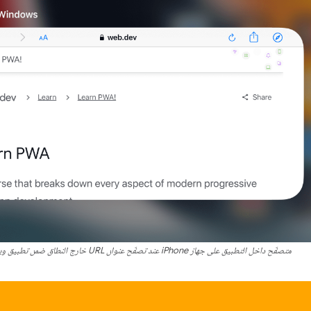
متصفّح داخل التطبيق على جهاز iPhone عند تصفّح عنوان URL خارج النطاق ضمن تطبيق ويب تقدّمي مستقل