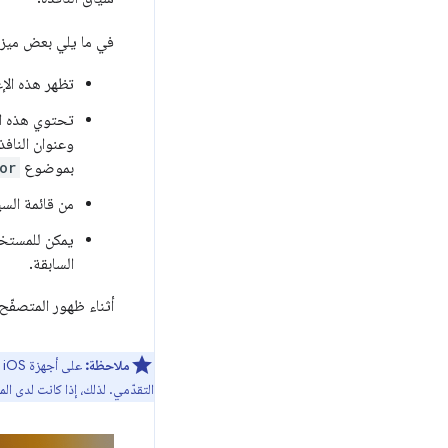
في ما يلي بعض ميزا
تظهر هذه الإ
تحتوي هذه ال
وعنوان النافذ
بموضوع
or
من قائمة السياق، يمك
يمكن للمستخد
السابقة.
أثناء ظهور المتصفّح
ملاحظة:
على أجهزة iOS وiPadOS، يستخدم المتصفّح داخل التطبيق
التقدّمي. لذلك، إذا كانت لدى المستخدم جلسة في Safari، لن تظهر في تطبيق الويب التقدّمي، ولكنها