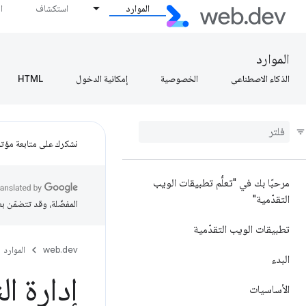
الموارد
استكشاف
ا
الموارد
الذكاء الاصطناعي
الخصوصية
إمكانية الدخول
HTML
نشكرك على متابعة مؤتمر ogle I/O
مرحبًا بك في "تعلُّم تطبيقات الويب
التقدّمية"
المفضّلة، وقد تتضمّن ب
تطبيقات الويب التقدّمية
web.dev
الموارد
البدء
إدارة ال
الأساسيات