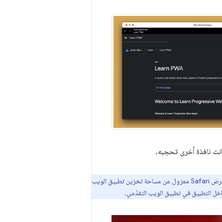
انت نافذة أخرى تحجبه.
، وهو محرّك عرض Safari معزول عن مساحة تخزين تطبيق الويب