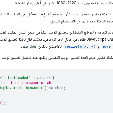
ى تبلغ 1920×1080 بكسل في أعلى يسار الشاشة.
لنافذة وتغيير حجمها، وسيتذكّر المتصفّح آخر إعداد مفضّل. في المرة التالية ا
م النافذة وموضعها من الاستخدام السابق.
ديد الحجم والموضع المفضّلين لتطبيق الويب التقدّمي ضمن البيان. يمكنك تغي
واجهة برمجة التطبيقات JavaScript فقط. من خلال الرمز البرمجي، يمكنك نقل نافذة
moveT
و
resizeTo(x, y)
الخاصتَين بالكائن
window
.
كنك تغيير حجم نافذة تطبيق الويب التقدّمي ونقلها عند تحميل تطبيق الويب ا
MContentLoaded"
,
event
=
>
{
are not in a browser's tab
isplay-mode: browser)"
).
matches
;
0
);