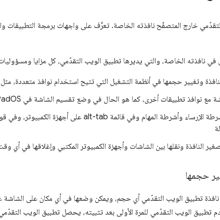
تقدّمي خارج المتصفّح نافذته الخاصة. تعرَّف على واجهات برمجة التطبيقات والإ
 في نافذته الخاصة، والتي يديرها تطبيق الويب التقدّمي، كل مزايا ومسؤوليات 
افذة وتغيير حجمها في أنظمة التشغيل التي تتيح استخدام نوافذ متعددة، مثل Windows أو ChromeOS
مع نوافذ تطبيقات أخرى، كما هو الحال في وضع تقسيم الشاشة في iPadOS أو Android
الظهور في أشرطة الإرساء وأشرطة المهام وفي قائمة alt-tab ع
لة
غير النافذة ونقلها بين الشاشات وأجهزة الكمبيوتر المكتبي وإغلاقها في أي وقت
يير حجمها
افذة تطبيق الويب التقدّمي أي حجم، ويمكن وضعها في أي مكان على الشاشة عل
 تطبيق الويب التقدّمي للمرة الأولى بعد تثبيته، يحصل تطبيق الويب التقدّمي ت