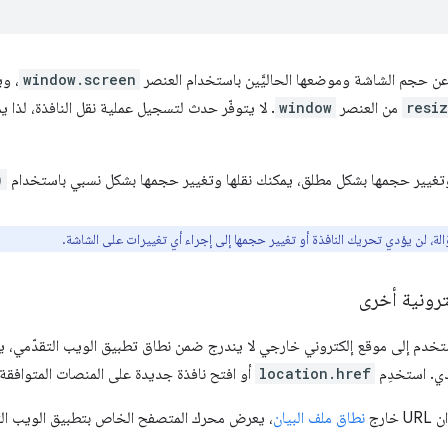
 حجم الشاشة وموضعها الحاليَّين باستخدام العنصر
window.screen
، و
resi
من العنصر
window
. لا يتوفّر حدث لتسجيل عملية نقل النافذة، لذا 
ة وتغيير حجمها بشكل مطلق، يمكنك نقلها وتغيير حجمها بشكل نسبي باستخدام
)
الة، لن يؤدي تحريك النافذة أو تغيير حجمها إلى إجراء أي تغييرات على الشاشة.
ترونية أخرى
ستخدم إلى موقع إلكتروني خارجي لا يندرج ضمن نطاق تطبيق الويب التقدّمي، 
location.href
أو افتح نافذة جديدة على المنصات المتوافقة.
ارج
نطاق ملف البيان
، يعرض محرك المتصفح الخاص بتطبيق الويب الت