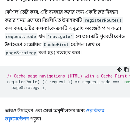
কৌশল তৈরি করে, এটি ব্যবহার করার জন্য একটি রুট নিবন্ধন
করার সময় এসেছে। নিম্নলিখিত উদাহরণটি
registerRoute()
কল করে, এটির কলব্যাকে একটি অনুরোধ অবজেক্ট পাস করে।
request.mode
যদি
"navigate"
হয় তবে এটি পূর্ববর্তী কোড
উদাহরণে সংজ্ঞায়িত
CacheFirst
কৌশল (এখানে
pageStrategy
বলা হয়) ব্যবহার করে।
// Cache page navigations (HTML) with a Cache First 
registerRoute
(
({
request
})
=
>
request
.
mode
===
'na
pageStrategy
);
আরও উদাহরণ এবং সেরা অনুশীলনের জন্য
ওয়ার্কবক্স
ডকুমেন্টেশন
পড়ুন।