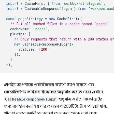
import
{
CacheFirst
}
from
'workbox-strategies'
;
import
{
CacheableResponsePlugin
}
from
'workbox-cac
const
pageStrategy
=
new
CacheFirst
({
// Put all cached files in a cache named 'pages'
cacheName
:
'pages'
,
plugins
:
[
// Only requests that return with a 200 status a
new
CacheableResponsePlugin
({
statuses
:
[
200
],
}),
],
});
প্লাগইন আপনাকে ওয়ার্কবক্সের ক্যাশে ট্যাপ করতে এবং
রেজোলিউশন লাইফসাইকেলের অনুরোধ করতে দেয়। এখানে,
CacheableResponsePlugin
শুধুমাত্র ক্যাশে রিকোয়েস্টের
জন্য ব্যবহার করা হয় যার ফলস্বরূপ 200টি স্ট্যাটাস পাওয়া যায়,
খারাপ অনুরোধগুলিকে ক্যাশে সেভ করা থেকে বাধা দেয়।