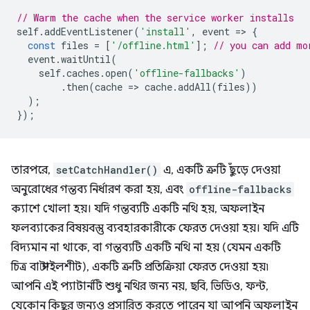
// Warm the cache when the service worker installs
self
.
addEventListener
(
'install'
,
event
=
>
{
const
files
=
[
'/offline.html'
];
// you can add mo
event
.
waitUntil
(
self
.
caches
.
open
(
'offline-fallbacks'
)
.
then
(
cache
=
>
cache
.
addAll
(
files
))
);
});
তারপরে,
setCatchHandler()
এ, একটি ত্রুটি ছুঁড়ে দেওয়া
অনুরোধের গন্তব্য নির্ধারণ করা হয়, এবং
offline-fallbacks
ক্যাশে খোলা হয়। যদি গন্তব্যটি একটি নথি হয়, অফলাইন
ফলব্যাকের বিষয়বস্তু ব্যবহারকারীকে ফেরত দেওয়া হয়। যদি এটি
বিদ্যমান না থাকে, বা গন্তব্যটি একটি নথি না হয় (যেমন একটি
চিত্র বা স্টাইলশীট), একটি ত্রুটি প্রতিক্রিয়া ফেরত দেওয়া হয়৷
আপনি এই প্যাটার্নটি শুধু নথির জন্য নয়, ছবি, ভিডিও, ফন্ট,
যেকোন কিছুর জন্যও প্রসারিত করতে পারেন যা আপনি অফলাইন