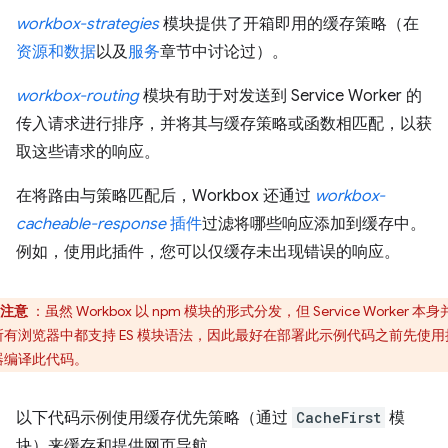
workbox-strategies
模块提供了开箱即用的缓存策略（在
资源和数据
以及
服务
章节中讨论过）。
workbox-routing
模块有助于对发送到 Service Worker 的
传入请求进行排序，并将其与缓存策略或函数相匹配，以获
取这些请求的响应。
在将路由与策略匹配后，Workbox 还通过
workbox-
cacheable-response
插件
过滤将哪些响应添加到缓存中。
例如，使用此插件，您可以仅缓存未出现错误的响应。
注意
：虽然 Workbox 以 npm 模块的形式分发，但 Service Worker 本
所有浏览器中都支持 ES 模块语法，因此最好在部署此示例代码之前先使用
器编译此代码。
以下代码示例使用缓存优先策略（通过
CacheFirst
模
块）来缓存和提供网页导航。