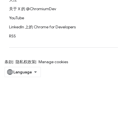
关于 X 的 @ChromiumDev
YouTube
LinkedIn 上的 Chrome for Developers
RSS
条款
隐私权政策
Manage cookies