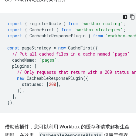
import
{
registerRoute
}
from
'workbox-routing'
;
import
{
CacheFirst
}
from
'workbox-strategies'
;
import
{
CacheableResponsePlugin
}
from
'workbox-cac
const
pageStrategy
=
new
CacheFirst
({
// Put all cached files in a cache named 'pages'
cacheName
:
'pages'
,
plugins
:
[
// Only requests that return with a 200 status a
new
CacheableResponsePlugin
({
statuses
:
[
200
],
}),
],
});
借助该插件，您可以利用 Workbox 的缓存和请求解析生命
周期。在这里，
CacheableResponsePlugin
仅用于缓存