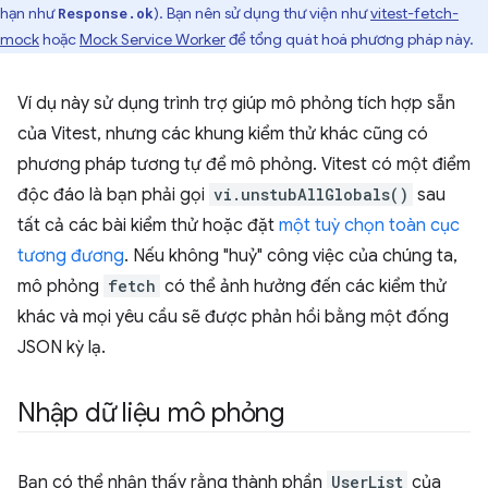
hạn như
). Bạn nên sử dụng thư viện như
vitest-fetch-
Response.ok
mock
hoặc
Mock Service Worker
để tổng quát hoá phương pháp này.
Ví dụ này sử dụng trình trợ giúp mô phỏng tích hợp sẵn
của Vitest, nhưng các khung kiểm thử khác cũng có
phương pháp tương tự để mô phỏng. Vitest có một điểm
độc đáo là bạn phải gọi
vi.unstubAllGlobals()
sau
tất cả các bài kiểm thử hoặc đặt
một tuỳ chọn toàn cục
tương đương
. Nếu không "huỷ" công việc của chúng ta,
mô phỏng
fetch
có thể ảnh hưởng đến các kiểm thử
khác và mọi yêu cầu sẽ được phản hồi bằng một đống
JSON kỳ lạ.
Nhập dữ liệu mô phỏng
Bạn có thể nhận thấy rằng thành phần
UserList
của