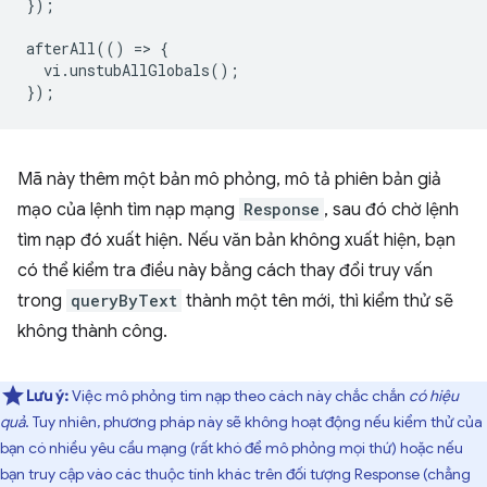
});
afterAll
(()
=
>
{
vi
.
unstubAllGlobals
();
});
Mã này thêm một bản mô phỏng, mô tả phiên bản giả
mạo của lệnh tìm nạp mạng
Response
, sau đó chờ lệnh
tìm nạp đó xuất hiện. Nếu văn bản không xuất hiện, bạn
có thể kiểm tra điều này bằng cách thay đổi truy vấn
trong
queryByText
thành một tên mới, thì kiểm thử sẽ
không thành công.
Lưu ý:
Việc mô phỏng tìm nạp theo cách này chắc chắn
có hiệu
quả
. Tuy nhiên, phương pháp này sẽ không hoạt động nếu kiểm thử của
bạn có nhiều yêu cầu mạng (rất khó để mô phỏng mọi thứ) hoặc nếu
bạn truy cập vào các thuộc tính khác trên đối tượng Response (chẳng