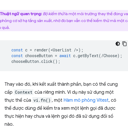
Thuật ngữ quan trọng:
Bộ kiểm thử
là một môi trường thay thế đóng vai
phỏng cơ sở hạ tầng sản xuất, nhờ đó bạn vẫn có thể kiểm thử mã một 
u quả.
const
c
=
render
(
<
UserList
/
>
);
const
chooseButton
=
await
c
.
getByText
(
/Choose);
chooseButton
.
click
();
Thay vào đó, khi kết xuất thành phần, bạn có thể cung
cấp
Context
của riêng mình. Ví dụ này sử dụng một
thực thể của
vi.fn()
, một
Hàm mô phỏng Vitest
, có
thể được dùng để kiểm tra xem một lệnh gọi đã được
thực hiện hay chưa và lệnh gọi đó đã sử dụng đối số
nào.