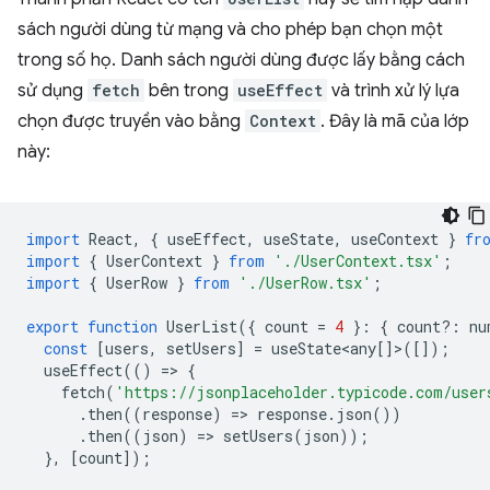
sách người dùng từ mạng và cho phép bạn chọn một
trong số họ. Danh sách người dùng được lấy bằng cách
sử dụng
fetch
bên trong
useEffect
và trình xử lý lựa
chọn được truyền vào bằng
Context
. Đây là mã của lớp
này:
import
React
,
{
useEffect
,
useState
,
useContext
}
fr
import
{
UserContext
}
from
'./UserContext.tsx'
;
import
{
UserRow
}
from
'./UserRow.tsx'
;
export
function
UserList
({
count
=
4
}
:
{
count
?:
nu
const
[
users
,
setUsers
]
=
useState<any
[]>([]);
useEffect
(()
=
>
{
fetch
(
'https://jsonplaceholder.typicode.com/user
.
then
((
response
)
=
>
response
.
json
())
.
then
((
json
)
=
>
setUsers
(
json
));
},
[
count
]);