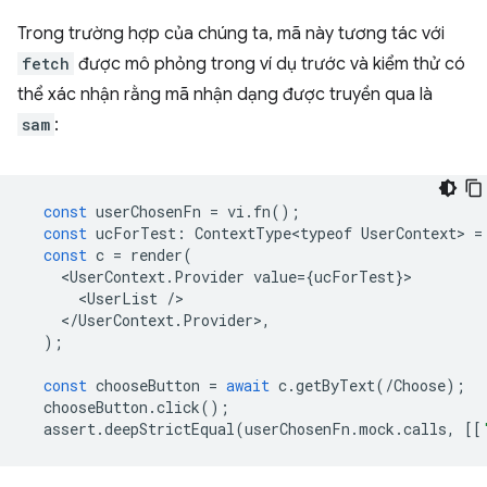
Trong trường hợp của chúng ta, mã này tương tác với
fetch
được mô phỏng trong ví dụ trước và kiểm thử có
thể xác nhận rằng mã nhận dạng được truyền qua là
sam
:
const
userChosenFn
=
vi
.
fn
();
const
ucForTest
:
ContextType<typeof
UserContext
>
=
const
c
=
render
(
<
UserContext
.
Provider
value
=
{
ucForTest
}
<
UserList
/
<
/UserContext.Provider>,
);
const
chooseButton
=
await
c
.
getByText
(
/Choose);
chooseButton
.
click
();
assert
.
deepStrictEqual
(
userChosenFn
.
mock
.
calls
,
[[