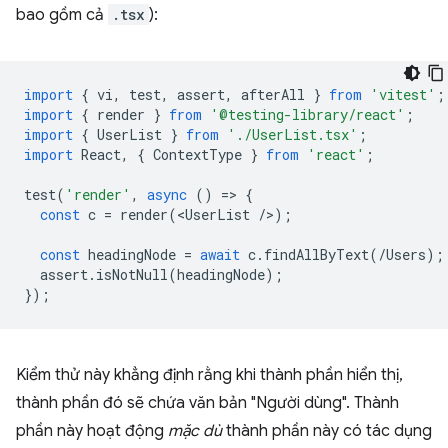
bao gồm cả
.tsx
):
import
{
vi
,
test
,
assert
,
afterAll
}
from
'vitest'
;
import
{
render
}
from
'@testing-library/react'
;
import
{
UserList
}
from
'./UserList.tsx'
;
import
React
,
{
ContextType
}
from
'react'
;
test
(
'render'
,
async
()
=
>
{
const
c
=
render
(
<
UserList
/
>
);
const
headingNode
=
await
c
.
findAllByText
(
/Users);
assert
.
isNotNull
(
headingNode
);
});
Kiểm thử này khẳng định rằng khi thành phần hiển thị,
thành phần đó sẽ chứa văn bản "Người dùng". Thành
phần này hoạt động
mặc dù
thành phần này có tác dụng