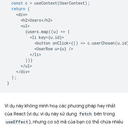
const
c
=
useContext
(
UserContext
);
return
(
<
div
<
h2>Users
<
/
h2
<
ul
{
users
.
map
((
u
)
=
>
(
<
li
key
=
{
u
.
id
}
<
button
onClick
=
{()
=
>
c
.
userChosen
(
u
.
id
<
UserRow
u
=
{
u
}
/
<
/li
))}
<
/
ul
<
/
div
);
}
Ví dụ này không minh hoạ các phương pháp hay nhất
của React (ví dụ: ví dụ này sử dụng
fetch
bên trong
useEffect
), nhưng cơ sở mã của bạn có thể chứa nhiều