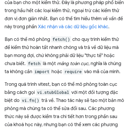
của bạn cho một kiểm thử. Đây là phương pháp phổ biến
trong hầu hết các loại kiểm thử, ngoại trừ các kiểm thử
đơn vị đơn giản nhất. Bạn có thể tìm hiểu thêm về vấn đề
này trong phần
Xác nhận và các dữ liệu gốc khác
.
Bạn có thể mô phỏng
fetch()
cho quy trình kiểm thử
để kiểm thử hoàn tất nhanh chóng và trả về dữ liệu mà
bạn mong đợi, chứ không phải dữ liệu "thực tế" hoặc
chưa biết.
fetch
là một
mảng toàn cục
, nghĩa là chúng
ta không cần
import
hoặc
require
vào mã của mình.
Trong quá trình vitest, bạn có thể mô phỏng toàn cục
bằng cách gọi
vi.stubGlobal
với một đối tượng đặc
biệt do
vi.fn()
trả về. Thao tác này sẽ tạo một bản mô
phỏng mà chúng ta có thể sửa đổi sau. Các phương
thức này sẽ được kiểm tra chi tiết hơn trong phần sau
của khoá học này, nhưng bạn có thể xem các phương