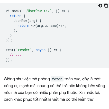
vi
.
mock
(
'./UserRow.tsx'
,
()
=
>
{
return
{
UserRow
(
arg
)
{
return
<>
{
arg
.
u
.
name
}
<
/
>
;
},
}
});
test
(
'render'
,
async
()
=
>
{
// ...
});
Giống như việc mô phỏng
fetch
toàn cục, đây là một
công cụ mạnh mẽ, nhưng có thể trở nên không bền vững
nếu mã của bạn có nhiều phần phụ thuộc. Xin nhắc lại,
cách khắc phục tốt nhất là viết mã có thể kiểm thử.