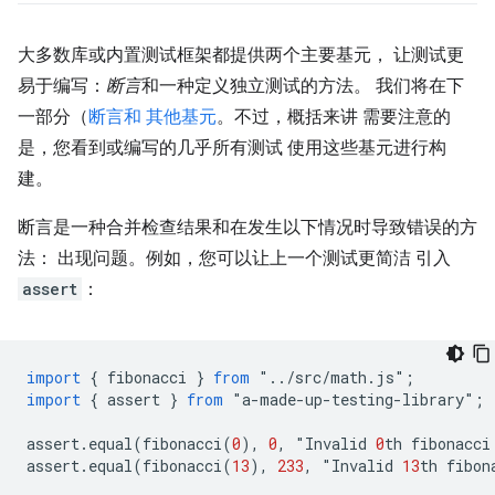
大多数库或内置测试框架都提供两个主要基元， 让测试更
易于编写：
断言
和一种定义独立测试的方法。 我们将在下
一部分（
断言和 其他基元
。不过，概括来讲 需要注意的
是，您看到或编写的几乎所有测试 使用这些基元进行构
建。
断言是一种合并检查结果和在发生以下情况时导致错误的方
法： 出现问题。例如，您可以让上一个测试更简洁 引入
assert
：
import
{
fibonacci
}
from
"
..
/
src
/
math
.
js
"
;
import
{
assert
}
from
"
a
-
made
-
up
-
testing
-
library
"
;
assert
.
equal
(
fibonacci
(
0
),
0
,
"
Invalid
0
th
fibonacci
assert
.
equal
(
fibonacci
(
13
),
233
,
"
Invalid
13
th
fibon