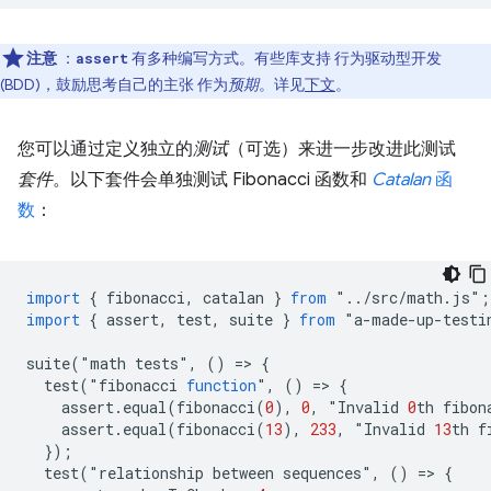
注意
：
有多种编写方式。有些库支持 行为驱动型开发
assert
(BDD)，鼓励思考自己的主张 作为
预期
。详见
下文
。
您可以通过定义独立的
测试
（可选）来进一步改进此测试
套件
。以下套件会单独测试 Fibonacci 函数和
Catalan
函
数
：
import
{
fibonacci
,
catalan
}
from
"
..
/
src
/
math
.
js
"
;
import
{
assert
,
test
,
suite
}
from
"
a
-
made
-
up
-
testi
suite
(
"
math
tests
"
,
()
=
>
{
test
(
"
fibonacci
function
"
,
()
=
>
{
assert
.
equal
(
fibonacci
(
0
),
0
,
"
Invalid
0
th
fibon
assert
.
equal
(
fibonacci
(
13
),
233
,
"
Invalid
13
th
f
});
test
(
"
relationship
between
sequences
"
,
()
=
>
{