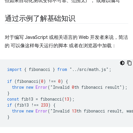
但如果自动化测试变得不可靠、范围太广， 或难以编写
通过示例了解基础知识
对于编写 JavaScript 或相关语言的 Web 开发者来说，简洁
的 可以像这样每天运行的脚本 或者在浏览器中加载：
import
{
fibonacci
}
from
"
..
/
src
/
math
.
js
"
;
if
(
fibonacci
(
0
)
!==
0
)
{
throw
new
Error
(
"
Invalid
0
th
fibonacci
result
"
);
}
const
fib13
=
fibonacci
(
13
);
if
(
fib13
!==
233
)
{
throw
new
Error
(
"
Invalid
13
th
fibonacci
result
,
wa
}