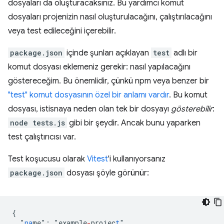
dosyaları da oluşturacaksınız. Bu yardımcı komut
dosyaları projenizin nasıl oluşturulacağını, çalıştırılacağını
veya test edileceğini içerebilir.
package.json
içinde şunları açıklayan
test
adlı bir
komut dosyası eklemeniz gerekir: nasıl yapılacağını
göstereceğim. Bu önemlidir, çünkü npm veya benzer bir
"test" komut dosyasının özel bir anlamı vardır
. Bu komut
dosyası, istisnaya neden olan tek bir dosyayı
gösterebilir
:
node tests.js
gibi bir şeydir. Ancak bunu yaparken
test çalıştırıcısı var.
Test koşucusu olarak
Vitest
'i kullanıyorsanız
package.json
dosyası şöyle görünür:
{
"
na
me
"
:
"
example
-
projec
t
"
,