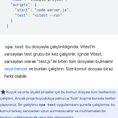
"
scrip
ts
"
:
{
"
s
tart
"
:
"
n
ode
server.js
"
,
"
test
"
:
"
vi
test
--
ru
n
}
}
npm test
bu dosyayla çalıştırıldığında, Vitest'in
varsayılan test grubu bir kez çalıştırılır. İçinde Vitest,
varsayılan olarak ".test.js" ile biten tüm dosyaları bulmaktır
veya benzer
ve bunları çalıştırın. Size komut dosyası biraz
farklı olabilir.
Küçük ve orta ölçekli projeler için bu komut dosyası tüm testlerinizi
çalıştırır. Ancak proje büyüdükçe yalnızca "hızlı" koşma burada testler
yapıyoruz. Bir geliştirici
uygulamasını şurada çalıştırırsa: bu
npm test
komut birkaç saniyeden uzun sürmeyecektir ve muhtemelen bir
tarayıcı yüklemeyecek veya ağa gitmiyordur.