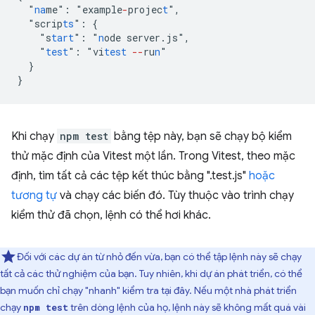
"
na
me
"
:
"
example
-
projec
t
"
,
"
scrip
ts
"
:
{
"
s
tart
"
:
"
n
ode
server.js
"
,
"
test
"
:
"
vi
test
--
ru
n
}
}
Khi chạy
npm test
bằng tệp này, bạn sẽ chạy bộ kiểm
thử mặc định của Vitest một lần. Trong Vitest, theo mặc
định, tìm tất cả các tệp kết thúc bằng ".test.js"
hoặc
tương tự
và chạy các biến đó. Tùy thuộc vào trình chạy
kiểm thử đã chọn, lệnh có thể hơi khác.
Đối với các dự án từ nhỏ đến vừa, bạn có thể tập lệnh này sẽ chạy
tất cả các thử nghiệm của bạn. Tuy nhiên, khi dự án phát triển, có thể
bạn muốn chỉ chạy "nhanh" kiểm tra tại đây. Nếu một nhà phát triển
chạy
trên dòng lệnh của họ, lệnh này sẽ không mất quá vài
npm test