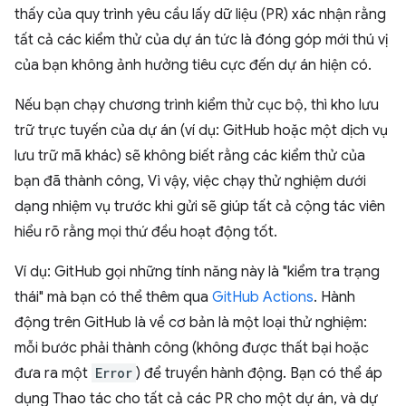
thấy của quy trình yêu cầu lấy dữ liệu (PR) xác nhận rằng
tất cả các kiểm thử của dự án tức là đóng góp mới thú vị
của bạn không ảnh hưởng tiêu cực đến dự án hiện có.
Nếu bạn chạy chương trình kiểm thử cục bộ, thì kho lưu
trữ trực tuyến của dự án (ví dụ: GitHub hoặc một dịch vụ
lưu trữ mã khác) sẽ không biết rằng các kiểm thử của
bạn đã thành công, Vì vậy, việc chạy thử nghiệm dưới
dạng nhiệm vụ trước khi gửi sẽ giúp tất cả cộng tác viên
hiểu rõ rằng mọi thứ đều hoạt động tốt.
Ví dụ: GitHub gọi những tính năng này là "kiểm tra trạng
thái" mà bạn có thể thêm qua
GitHub Actions
. Hành
động trên GitHub là về cơ bản là một loại thử nghiệm:
mỗi bước phải thành công (không được thất bại hoặc
đưa ra một
Error
) để truyền hành động. Bạn có thể áp
dụng Thao tác cho tất cả các PR cho một dự án, và dự