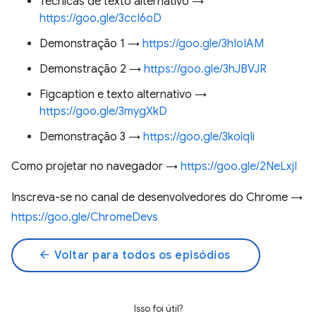
Técnicas de texto alternativo →
https://goo.gle/3ccI6oD
Demonstração 1 →
https://goo.gle/3hIoIAM
Demonstração 2 →
https://goo.gle/3hJBVJR
Figcaption e texto alternativo →
https://goo.gle/3mygXkD
Demonstração 3 →
https://goo.gle/3koiqIi
Como projetar no navegador →
https://goo.gle/2NeLxjI
Inscreva-se no canal de desenvolvedores do Chrome →
https://goo.gle/ChromeDevs
arrow_back
Voltar para todos os episódios
Isso foi útil?