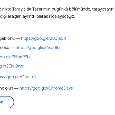
irlikte Tarayıcıda Tasarım'ın bugünkü bölümünde, tarayıcıların
ığı araçları ayrıntılı olarak inceleyeceğiz.
ı Şablonu →
https://goo.gle/2LQIe0R
emosu →
https://goo.gle/36xU08a
goo.gle/2Ep6P9b
.gle/2EfaQwx
ps://goo.gle/2NeLxjI
bone olun →
https://goo.gle/ChromeDevs
ön