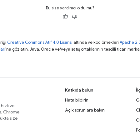
Bu size yardımcı oldu mu?
riği
Creative Commons Atıf 4.0 Lisansı
altında ve kod örnekleri
Apache 2.0
arı
'na göz atın. Java, Oracle ve/veya satış ortaklarının tescilli ticari markas
Katkıda bulun
İl
Hata bildirin
Ge
 hızlı ve
Açık sorunlara bakın
C
te, Chrome
lukta size
Ör
Po