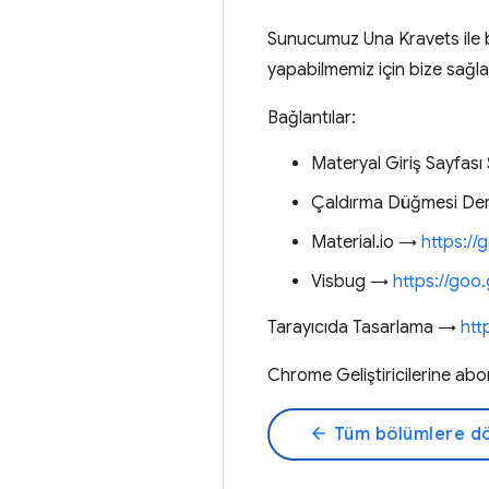
Sunucumuz Una Kravets ile b
yapabilmemiz için bize sağlad
Bağlantılar:
Materyal Giriş Sayfas
Çaldırma Düğmesi D
Material.io →
https://
Visbug →
https://goo
Tarayıcıda Tasarlama →
htt
Chrome Geliştiricilerine a
arrow_back
Tüm bölümlere d