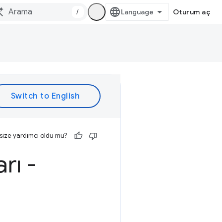
/
Oturum aç
size yardımcı oldu mu?
arı -