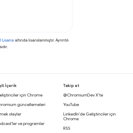
 Lisansı
altında lisanslanmıştır. Ayrıntılı
ıdır.
gili İçerik
Takip et
liştiriciler için Chrome
@ChromiumDev X'te
hromium güncellemeleri
YouTube
nek olaylar
LinkedIn'de Geliştiriciler için
Chrome
dcast'ler ve programlar
RSS