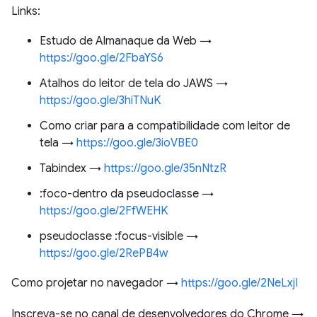
Links:
Estudo de Almanaque da Web →
https://goo.gle/2FbaYS6
Atalhos do leitor de tela do JAWS →
https://goo.gle/3hiTNuK
Como criar para a compatibilidade com leitor de
tela →
https://goo.gle/3ioVBE0
Tabindex →
https://goo.gle/35nNtzR
:foco-dentro da pseudoclasse →
https://goo.gle/2FfWEHK
pseudoclasse :focus-visible →
https://goo.gle/2RePB4w
Como projetar no navegador →
https://goo.gle/2NeLxjI
Inscreva-se no canal de desenvolvedores do Chrome →