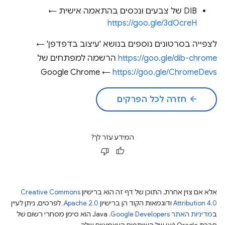
DIB של צבעים ונכסים בהתאמה אישית ←
https://goo.gle/3dOcreH
לצפייה בסרטונים נוספים בנושא 'עיצוב בדפדפן' ←
https://goo.gle/dib-chrome
הרשמה למפתחים של
Google Chrome ←
https://goo.gle/ChromeDevs
arrow_back
חזרה לכל הפרקים
המידע עזר לך?
אלא אם צוין אחרת, התוכן של דף זה הוא ברישיון
Creative Commons
Attribution 4.0
ודוגמאות הקוד הן ברישיון
Apache 2.0
. לפרטים, ניתן לעיין
ב
מדיניות האתר Google Developers‏
.‏ Java הוא סימן מסחרי רשום של