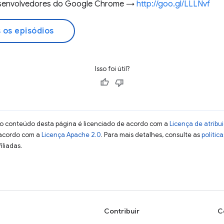
desenvolvedores do Google Chrome →
http://goo.gl/LLLNvf
 os episódios
Isso foi útil?
 o conteúdo desta página é licenciado de acordo com a
Licença de atrib
 acordo com a
Licença Apache 2.0
. Para mais detalhes, consulte as
polític
iliadas.
Contribuir
C