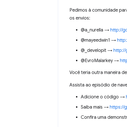
Pedimos à comunidade para 
os envios:
@a_nurella →
http://
@mayeedwin1 →
http
@_developit →
http:/
@EvroMalarkey →
htt
Você teria outra maneira d
Assista ao episódio de nav
Adicione o código →
Saiba mais →
https:/
Confira uma demons