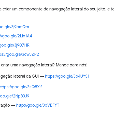
criar um componente de navegação lateral do seu jeito, e t
goo.gle/3j9bmQm
://goo.gle/2Lin1A4
/goo.gle/3j907HR
ps://goo.gle/3cwJZP2
e criar uma navegação lateral? Mande para nós!
egação lateral da GUI →
https://goo.gle/3o4UYS1
https://goo.gle/3sQ8Xif
/goo.gle/2Np83J9
tração →
http://goo.gle/3bVBFYT