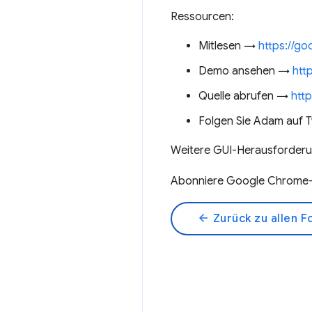
Ressourcen:
Mitlesen →
https://go
Demo ansehen →
htt
Quelle abrufen →
http
Folgen Sie Adam auf 
Weitere GUI-Herausforde
Abonniere Google Chrome-
arrow_back
Zurück zu allen F