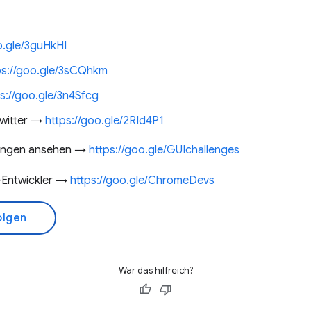
o.gle/3guHkHI
ps://goo.gle/3sCQhkm
s://goo.gle/3n4Sfcg
Twitter →
https://goo.gle/2RId4P1
rungen ansehen →
https://goo.gle/GUIchallenges
Entwickler →
https://goo.gle/ChromeDevs
olgen
War das hilfreich?