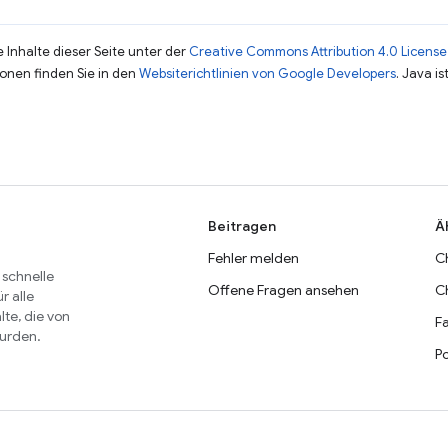
 Inhalte dieser Seite unter der
Creative Commons Attribution 4.0 License
ionen finden Sie in den
Websiterichtlinien von Google Developers
. Java i
Beitragen
Ä
Fehler melden
C
 schnelle
Offene Fragen ansehen
C
r alle
lte, die von
Fa
wurden.
P