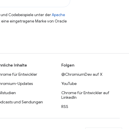
und Codebeispiele unter der
Apache
st eine eingetragene Marke von Oracle
hnliche Inhalte
Folgen
hrome für Entwickler
@ChromiumDev auf X
hromium-Updates
YouTube
llstudien
Chrome für Entwickler auf
LinkedIn
odcasts und Sendungen
RSS