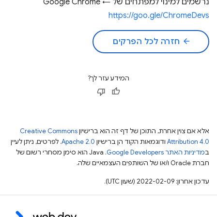
נרשמים למינוי למפתחים של Google Chrome ←
https://goo.gle/ChromeDevs
arrow_back
חזרה לכל הפרקים
המידע עזר לך?
אלא אם צוין אחרת, התוכן של דף זה הוא ברישיון
Creative Commons
Attribution 4.0
ודוגמאות הקוד הן ברישיון
Apache 2.0
. לפרטים, ניתן לעיין
ב
מדיניות האתר Google Developers‏
.‏ Java הוא סימן מסחרי רשום של
חברת Oracle ו/או של השותפים העצמאיים שלה.
עדכון אחרון: 2022-02-09 (שעון UTC).