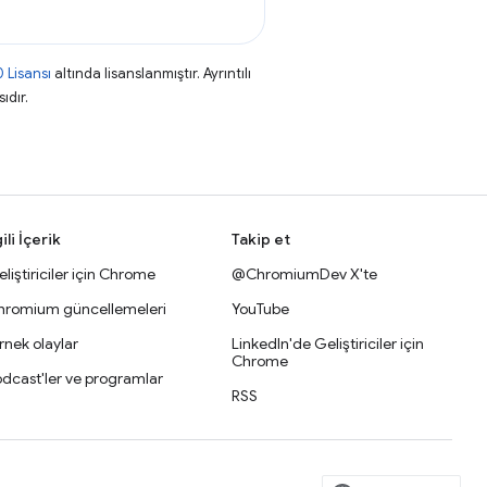
 Lisansı
altında lisanslanmıştır. Ayrıntılı
ıdır.
gili İçerik
Takip et
liştiriciler için Chrome
@ChromiumDev X'te
hromium güncellemeleri
YouTube
nek olaylar
LinkedIn'de Geliştiriciler için
Chrome
dcast'ler ve programlar
RSS