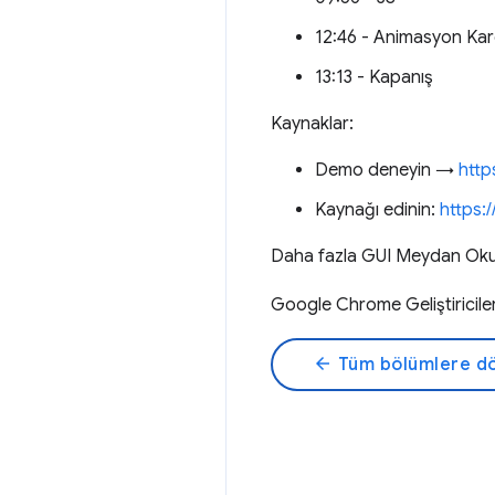
12:46 - Animasyon Kar
13:13 - Kapanış
Kaynaklar:
Demo deneyin →
http
Kaynağı edinin:
https:
Daha fazla GUI Meydan Okum
Google Chrome Geliştiricil
arrow_back
Tüm bölümlere d