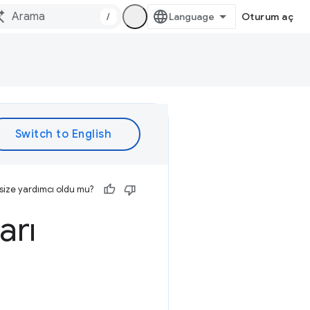
/
Oturum aç
size yardımcı oldu mu?
arı