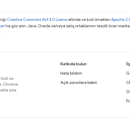
riği
Creative Commons Atıf 4.0 Lisansı
altında ve kod örnekleri
Apache 2.0
arı
'na göz atın. Java, Oracle ve/veya satış ortaklarının tescilli ticari markas
.
Katkıda bulun
İl
Hata bildirin
Ge
 hızlı ve
Açık sorunlara bakın
C
te, Chrome
lukta size
Ör
Po