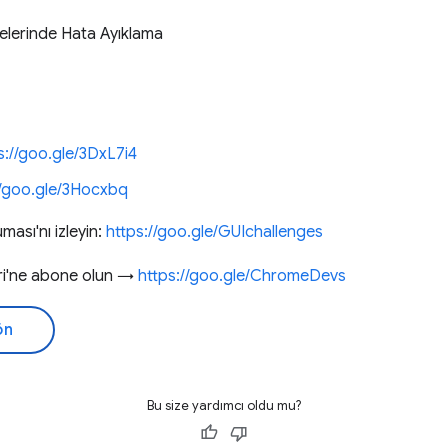
elerinde Hata Ayıklama
s://goo.gle/3DxL7i4
//goo.gle/3Hocxbq
ası'nı izleyin:
https://goo.gle/GUIchallenges
eri'ne abone olun →
https://goo.gle/ChromeDevs
ön
Bu size yardımcı oldu mu?