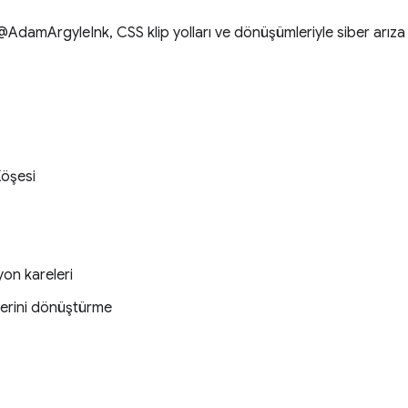
damArgyleInk, CSS klip yolları ve dönüşümleriyle siber arıza 
Köşesi
yon kareleri
lerini dönüştürme