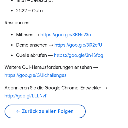
18:51 – JavaScript
21:22 – Outro
Ressourcen:
Mitlesen →
https://goo.gle/3BNn23o
Demo ansehen →
https://goo.gle/3l92efU
Quelle abrufen →
https://goo.gle/3n4Sfcg
Weitere GUI-Herausforderungen ansehen →
https://goo.gle/GUIchallenges
Abonnieren Sie die Google Chrome-Entwickler →
http://goo.gl/LLLNvf
arrow_back
Zurück zu allen Folgen