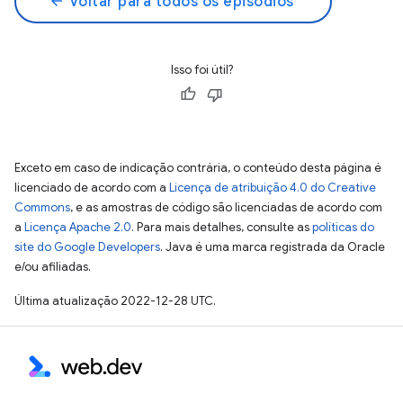
arrow_back
Voltar para todos os episódios
Isso foi útil?
Exceto em caso de indicação contrária, o conteúdo desta página é
licenciado de acordo com a
Licença de atribuição 4.0 do Creative
Commons
, e as amostras de código são licenciadas de acordo com
a
Licença Apache 2.0
. Para mais detalhes, consulte as
políticas do
site do Google Developers
. Java é uma marca registrada da Oracle
e/ou afiliadas.
Última atualização 2022-12-28 UTC.