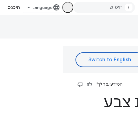
/
היכנס
המידע עזר לך?
 צבע