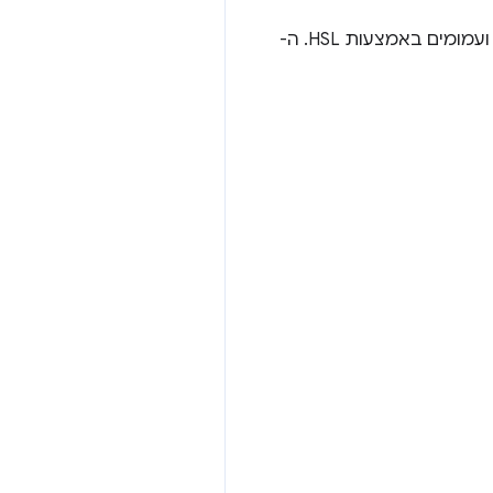
באתגר ממשק המשתמש הגרפי (GUI) של היום, אנחנו מפתחים סכימות צבעים כהים, בהירים ועמומים באמצעות HSL. ה-