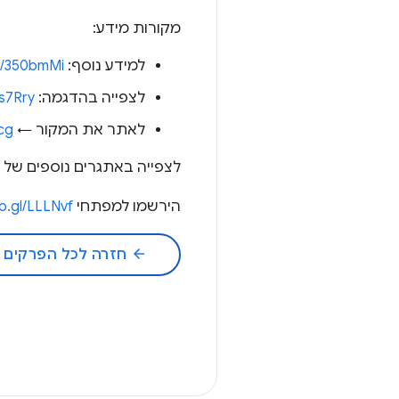
מקורות מידע:
למידע נוסף:
le/350bmMi
לצפייה בהדגמה:
ps7Rry
לאתר את המקור ←
fcg
לצפייה באתגרים נוספים של ממש
הירשמו למפתחי Google Chrome ←
oo.gl/LLLNvf
arrow_back
חזרה לכל הפרקים