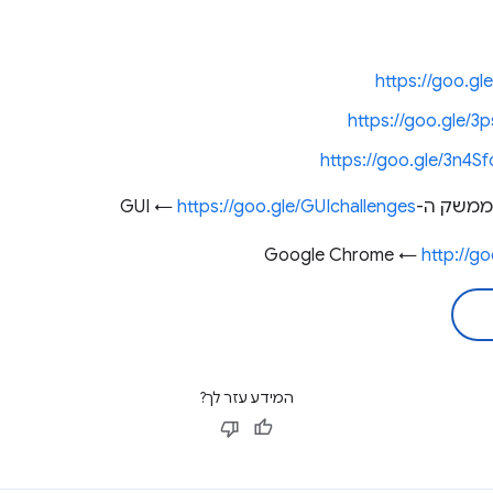
https://goo.g
https://goo.gle/3
https://goo.gle/3n4S
ק ה-GUI ←
https://goo.gle/GUIchallenges
http://g
המידע עזר לך?