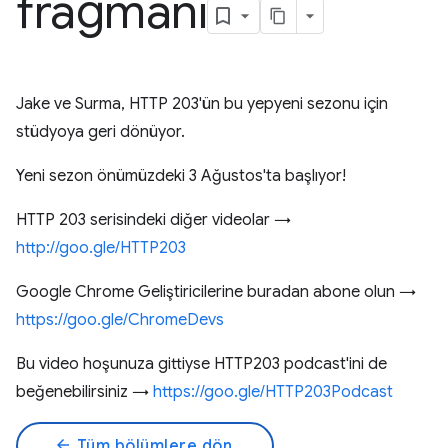
fragmanı
Jake ve Surma, HTTP 203'ün bu yepyeni sezonu için
stüdyoya geri dönüyor.
Yeni sezon önümüzdeki 3 Ağustos'ta başlıyor!
HTTP 203 serisindeki diğer videolar →
http://goo.gle/HTTP203
Google Chrome Geliştiricilerine buradan abone olun →
https://goo.gle/ChromeDevs
Bu video hoşunuza gittiyse HTTP203 podcast'ini de
beğenebilirsiniz →
https://goo.gle/HTTP203Podcast
arrow_back
Tüm bölümlere dön