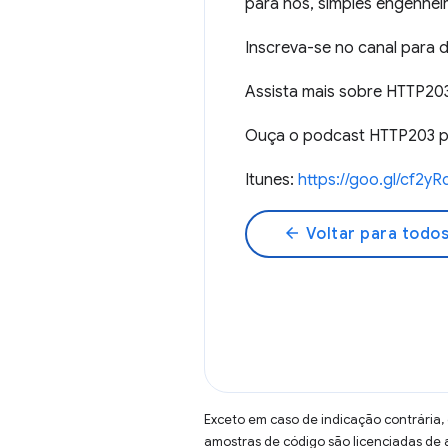
para nós, simples engenhe
Inscreva-se no canal para
Assista mais sobre HTTP20
Ouça o podcast HTTP203 pa
Itunes:
https://goo.gl/cf2yR
arrow_back
Voltar para todos
Exceto em caso de indicação contrária,
amostras de código são licenciadas de