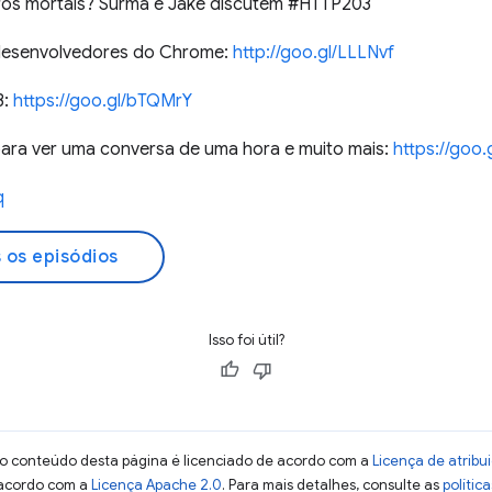
iros mortais? Surma e Jake discutem #HTTP203
 desenvolvedores do Chrome:
http://goo.gl/LLLNvf
3:
https://goo.gl/bTQMrY
ra ver uma conversa de uma hora e muito mais:
https://goo
q
 os episódios
Isso foi útil?
 o conteúdo desta página é licenciado de acordo com a
Licença de atrib
 acordo com a
Licença Apache 2.0
. Para mais detalhes, consulte as
polític