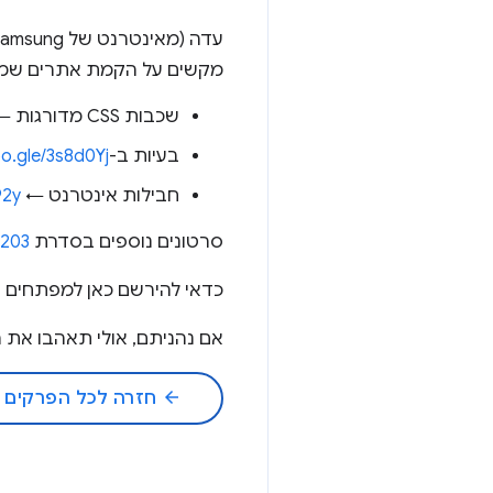
מקשים על הקמת אתרים שמניב
שכבות CSS מדורגות ←
בעיות ב-HTTP/2 PUSH ←
oo.gle/3s8d0Yj
חבילות אינטרנט ←
92y
סרטונים נוספים בסדרת HTTP 203 ←
P203
כדאי להירשם כאן למפתחים של ogle Chrome
אם נהניתם, אולי תאהבו את הפודקא
arrow_back
חזרה לכל הפרקים