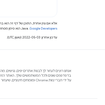
אלא אם צוין אחרת, התוכן של דף זה הוא ברי
Google Developers‏
.‏ Java הוא סימן מסחרי רשום של חברת Oracle ו/או של השותפים העצמאיים שלה.
עדכון אחרון: 2022-05-03 (שעון UTC).
אנחנו רוצים לעזור לך לבנות אתרים יפים, נגישים, מ
בדפדפנים שונים ולכל המשתמשים שלך. האתר הזה 
על ידי חברי צוות Chrome ומומחים חיצוניים, שיעזור לכם בתהליך הזה.