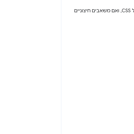
עדה (מאינטרנט של Samsung) וג'ייק (לא מהאינטרנט של Samsung) מדברות על בעיות בניהול CSS, ואם משאבים חיצוניים