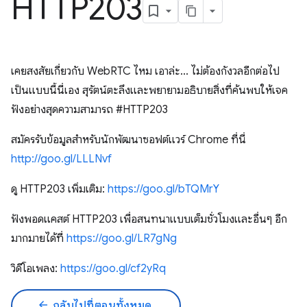
HTTP203
เคยสงสัยเกี่ยวกับ WebRTC ไหม เอาล่ะ... ไม่ต้องกังวลอีกต่อไป
เป็นแบบนี้นี่เอง สุรัตน์ตะลึงและพยายามอธิบายสิ่งที่ค้นพบให้เจค
ฟังอย่างสุดความสามารถ #HTTP203
สมัครรับข้อมูลสำหรับนักพัฒนาซอฟต์แวร์ Chrome ที่นี่
http://goo.gl/LLLNvf
ดู HTTP203 เพิ่มเติม:
https://goo.gl/bTQMrY
ฟังพอดแคสต์ HTTP203 เพื่อสนทนาแบบเต็มชั่วโมงและอื่นๆ อีก
มากมายได้ที่
https://goo.gl/LR7gNg
วิดีโอเพลง:
https://goo.gl/cf2yRq
arrow_back
กลับไปที่ตอนทั้งหมด