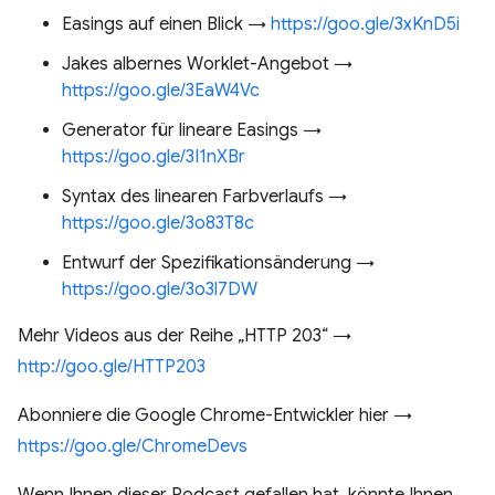
Easings auf einen Blick →
https://goo.gle/3xKnD5i
Jakes albernes Worklet-Angebot →
https://goo.gle/3EaW4Vc
Generator für lineare Easings →
https://goo.gle/3I1nXBr
Syntax des linearen Farbverlaufs →
https://goo.gle/3o83T8c
Entwurf der Spezifikationsänderung →
https://goo.gle/3o3l7DW
Mehr Videos aus der Reihe „HTTP 203“ →
http://goo.gle/HTTP203
Abonniere die Google Chrome-Entwickler hier →
https://goo.gle/ChromeDevs