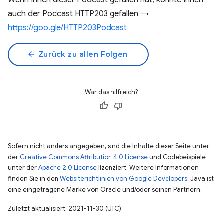
Wenn Ihnen dieser Podcast gefallen hat, könnte Ihnen
auch der Podcast HTTP203 gefallen →
https://goo.gle/HTTP203Podcast
arrow_back
Zurück zu allen Folgen
War das hilfreich?
Sofern nicht anders angegeben, sind die Inhalte dieser Seite unter
der
Creative Commons Attribution 4.0 License
und Codebeispiele
unter der
Apache 2.0 License
lizenziert. Weitere Informationen
finden Sie in den
Websiterichtlinien von Google Developers
. Java ist
eine eingetragene Marke von Oracle und/oder seinen Partnern.
Zuletzt aktualisiert: 2021-11-30 (UTC).