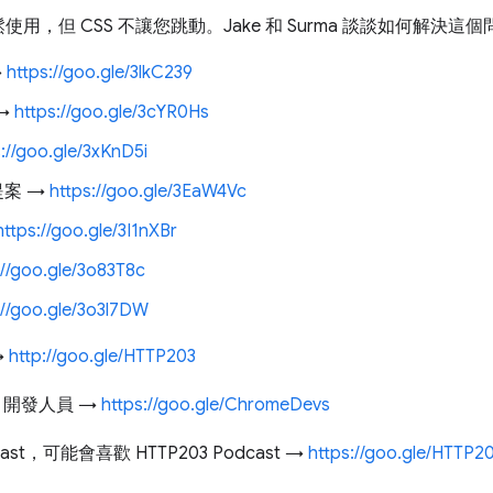
，但 CSS 不讓您跳動。Jake 和 Surma 談談如何解決這
→
https://goo.gle/3lkC239
 →
https://goo.gle/3cYR0Hs
s://goo.gle/3xKnD5i
 提案 →
https://goo.gle/3EaW4Vc
https://goo.gle/3I1nXBr
://goo.gle/3o83T8c
://goo.gle/3o3l7DW
→
http://goo.gle/HTTP203
me 開發人員 →
https://goo.gle/ChromeDevs
t，可能會喜歡 HTTP203 Podcast →
https://goo.gle/HTTP2