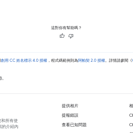
這對你有幫助嗎？
用
創用 CC 姓名標示 4.0 授權
，程式碼範例則為
阿帕契 2.0 授權
。詳情請參閱《
間)。
提供相片
提報錯誤
C
您和所有使
查看已知問題
C
寫的介紹內