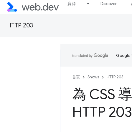
資源
Discover
HTTP 203
Goog
首頁
Shows
HTTP 203
為 CSS
HTTP 203