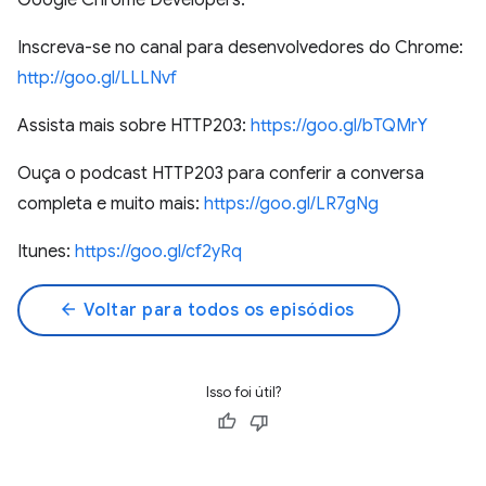
Google Chrome Developers.
Inscreva-se no canal para desenvolvedores do Chrome:
http://goo.gl/LLLNvf
Assista mais sobre HTTP203:
https://goo.gl/bTQMrY
Ouça o podcast HTTP203 para conferir a conversa
completa e muito mais:
https://goo.gl/LR7gNg
Itunes:
https://goo.gl/cf2yRq
arrow_back
Voltar para todos os episódios
Isso foi útil?