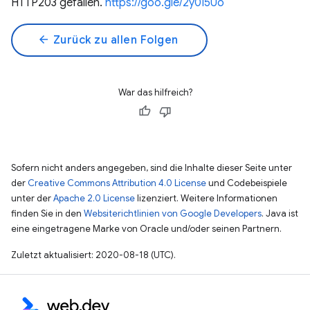
HTTP203 gefallen.
https://goo.gle/2y0I5Uo
arrow_back
Zurück zu allen Folgen
War das hilfreich?
Sofern nicht anders angegeben, sind die Inhalte dieser Seite unter
der
Creative Commons Attribution 4.0 License
und Codebeispiele
unter der
Apache 2.0 License
lizenziert. Weitere Informationen
finden Sie in den
Websiterichtlinien von Google Developers
. Java ist
eine eingetragene Marke von Oracle und/oder seinen Partnern.
Zuletzt aktualisiert: 2020-08-18 (UTC).