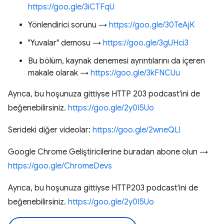
https://goo.gle/3iCTFqU
Yönlendirici sorunu →
https://goo.gle/30TeAjK
"Yuvalar" demosu →
https://goo.gle/3gUHci3
Bu bölüm, kaynak denemesi ayrıntılarını da içeren
makale olarak →
https://goo.gle/3kFNCUu
Ayrıca, bu hoşunuza gittiyse HTTP 203 podcast'ini de
beğenebilirsiniz.
https://goo.gle/2y0I5Uo
Serideki diğer videolar:
https://goo.gle/2wneQLl
Google Chrome Geliştiricilerine buradan abone olun →
https://goo.gle/ChromeDevs
Ayrıca, bu hoşunuza gittiyse HTTP203 podcast'ini de
beğenebilirsiniz.
https://goo.gle/2y0I5Uo