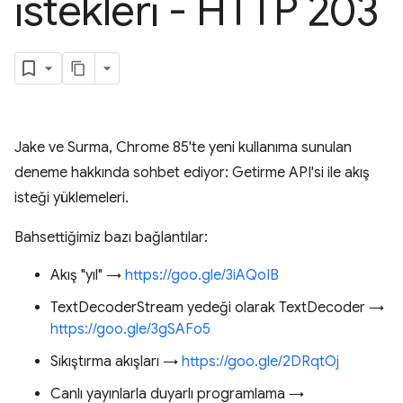
istekleri - HTTP 203
Jake ve Surma, Chrome 85'te yeni kullanıma sunulan
deneme hakkında sohbet ediyor: Getirme API'si ile akış
isteği yüklemeleri.
Bahsettiğimiz bazı bağlantılar:
Akış "yıl" →
https://goo.gle/3iAQoIB
TextDecoderStream yedeği olarak TextDecoder →
https://goo.gle/3gSAFo5
Sıkıştırma akışları →
https://goo.gle/2DRqtOj
Canlı yayınlarla duyarlı programlama →