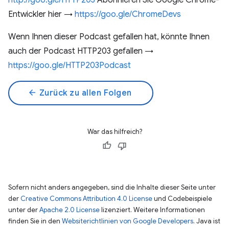
http://goo.gle/HTTP203
Abonnieren Sie Google Chrome-
Entwickler hier →
https://goo.gle/ChromeDevs
Wenn Ihnen dieser Podcast gefallen hat, könnte Ihnen
auch der Podcast HTTP203 gefallen →
https://goo.gle/HTTP203Podcast
arrow_back
Zurück zu allen Folgen
War das hilfreich?
Sofern nicht anders angegeben, sind die Inhalte dieser Seite unter
der
Creative Commons Attribution 4.0 License
und Codebeispiele
unter der
Apache 2.0 License
lizenziert. Weitere Informationen
finden Sie in den
Websiterichtlinien von Google Developers
. Java ist