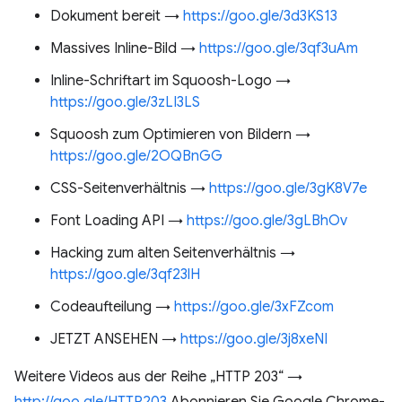
Dokument bereit →
https://goo.gle/3d3KS13
Massives Inline-Bild →
https://goo.gle/3qf3uAm
Inline-Schriftart im Squoosh-Logo →
https://goo.gle/3zLI3LS
Squoosh zum Optimieren von Bildern →
https://goo.gle/2OQBnGG
CSS-Seitenverhältnis →
https://goo.gle/3gK8V7e
Font Loading API →
https://goo.gle/3gLBhOv
Hacking zum alten Seitenverhältnis →
https://goo.gle/3qf23lH
Codeaufteilung →
https://goo.gle/3xFZcom
JETZT ANSEHEN →
https://goo.gle/3j8xeNI
Weitere Videos aus der Reihe „HTTP 203“ →